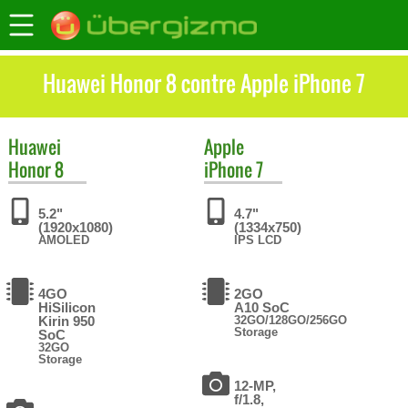
Huawei Honor 8 contre Apple iPhone 7
Huawei
Apple
Honor 8
iPhone 7
5.2"
4.7"
(1920x1080)
(1334x750)
AMOLED
IPS LCD
4GO
2GO
HiSilicon
A10 SoC
Kirin 950
32GO/128GO/256GO
Storage
SoC
32GO
Storage
12-MP,
f/1.8,