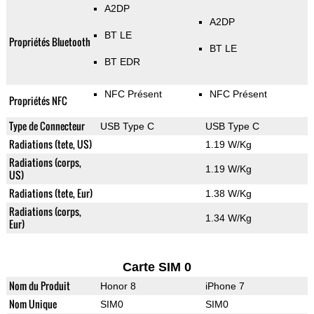
A2DP
A2DP
BT LE
Propriétés Bluetooth
BT LE
BT EDR
NFC Présent
NFC Présent
Propriétés NFC
Type de Connecteur
USB Type C
USB Type C
Radiations (tete, US)
1.19 W/Kg
Radiations (corps,
1.19 W/Kg
US)
Radiations (tete, Eur)
1.38 W/Kg
Radiations (corps,
1.34 W/Kg
Eur)
Carte SIM 0
Nom du Produit
Honor 8
iPhone 7
Nom Unique
SIM0
SIM0