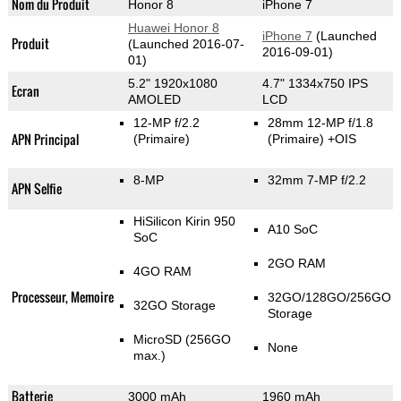
Nom du Produit
Honor 8
iPhone 7
Huawei Honor 8
iPhone 7
(Launched
Produit
(Launched 2016-07-
2016-09-01)
01)
5.2" 1920x1080
4.7" 1334x750 IPS
Ecran
AMOLED
LCD
12-MP f/2.2
28mm 12-MP f/1.8
APN Principal
(Primaire)
(Primaire)
+OIS
8-MP
32mm 7-MP f/2.2
APN Selfie
HiSilicon Kirin 950
A10 SoC
SoC
2GO RAM
4GO RAM
Processeur, Memoire
32GO/128GO/256GO
32GO Storage
Storage
MicroSD (256GO
None
max.)
Batterie
3000 mAh
1960 mAh