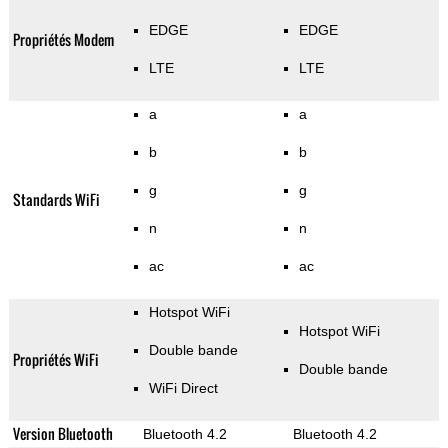
EDGE
EDGE
Propriétés Modem
LTE
LTE
a
a
b
b
g
g
Standards WiFi
n
n
ac
ac
Hotspot WiFi
Hotspot WiFi
Double bande
Propriétés WiFi
Double bande
WiFi Direct
Version Bluetooth
Bluetooth 4.2
Bluetooth 4.2