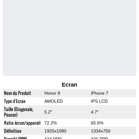
Ecran
Nom du Produit
Honor 8
iPhone 7
Type d'Ecran
AMOLED
IPS LCD
Taille (Diagonale,
5.2"
4.7"
Pouces)
Ratio écran/appareil
72.2%
65.6%
Définition
1920x1080
1334x750
Densité (PPP)