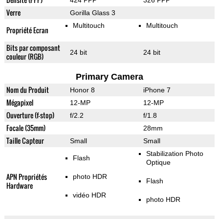
424 PPP
326 PPP
Verre
Gorilla Glass 3
Multitouch
Multitouch
Propriété Ecran
Bits par composant
24 bit
24 bit
couleur (RGB)
Primary Camera
Nom du Produit
Honor 8
iPhone 7
Mégapixel
12-MP
12-MP
Ouverture (f-stop)
f/2.2
f/1.8
Focale (35mm)
28mm
Taille Capteur
Small
Small
Stabilization Photo
Flash
Optique
APN Propriétés
photo HDR
Flash
Hardware
vidéo HDR
photo HDR