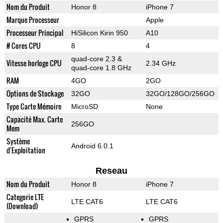
Nom du Produit
Honor 8
iPhone 7
Marque Processeur
Apple
Processeur Principal
HiSilicon Kirin 950
A10
# Cores CPU
8
4
quad-core 2.3 &
Vitesse horloge CPU
2.34 GHz
quad-core 1.8 GHz
RAM
4GO
2GO
Options de Stockage
32GO
32GO/128GO/256GO
Type Carte Mémoire
MicroSD
None
Capacité Max. Carte
256GO
Mem
Système
Android 6.0.1
d'Exploitation
Reseau
Nom du Produit
Honor 8
iPhone 7
Categorie LTE
LTE CAT6
LTE CAT6
(Download)
GPRS
GPRS