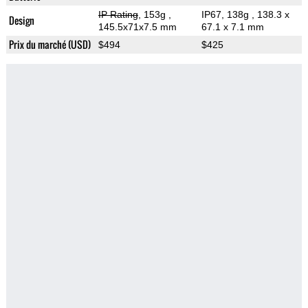
IP Rating
, 153g
,
IP67, 138g
, 138.3 x
Design
145.5x71x7.5 mm
67.1 x 7.1 mm
Prix du marché (USD)
$494
$425