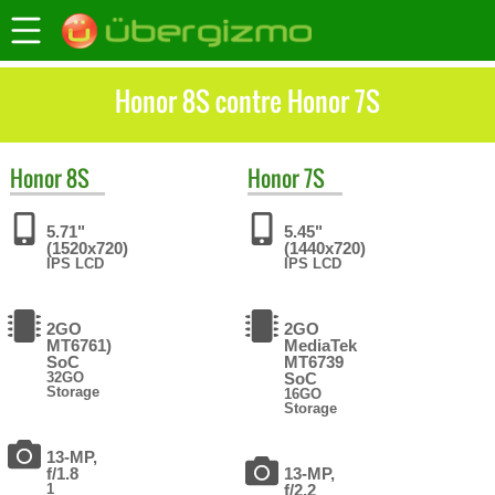
Honor 8S contre Honor 7S
Honor
8S
Honor
7S
5.71"
5.45"
(1520x720)
(1440x720)
IPS LCD
IPS LCD
2GO
2GO
MT6761)
MediaTek
SoC
MT6739
32GO
SoC
Storage
16GO
Storage
13-MP,
f/1.8
13-MP,
1
f/2.2