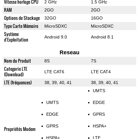
Vitesse horloge CPU
2 GHz
1.5 GHz
RAM
2GO
2GO
Options de Stockage
32GO
16GO
Type Carte Mémoire
MicroSDXC
MicroSDXC
Système
Android 9.0
Android 8.1
d'Exploitation
Reseau
Nom du Produit
8S
7S
Categorie LTE
LTE CAT6
LTE CAT4
(Download)
LTE (fréquences)
38, 39, 40, 41
38, 39, 40, 41
UMTS
UMTS
EDGE
EDGE
GPRS
GPRS
HSPA+
Propriétés Modem
HSPA+
LTE