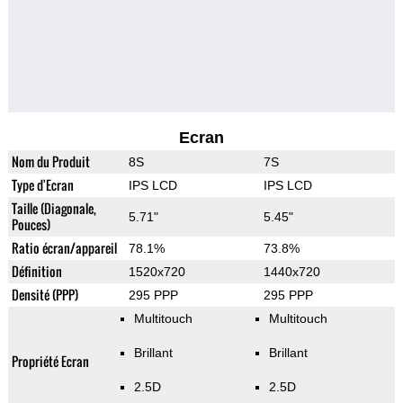
Ecran
Nom du Produit
8S
7S
Type d'Ecran
IPS LCD
IPS LCD
Taille (Diagonale,
5.71"
5.45"
Pouces)
Ratio écran/appareil
78.1%
73.8%
Définition
1520x720
1440x720
Densité (PPP)
295 PPP
295 PPP
Multitouch
Multitouch
Brillant
Brillant
Propriété Ecran
2.5D
2.5D