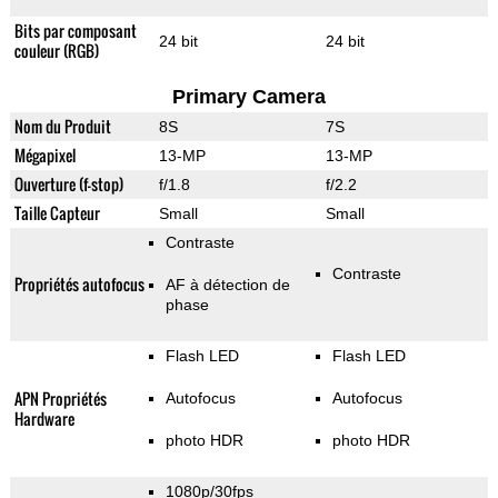
Bits par composant
24 bit
24 bit
couleur (RGB)
Primary Camera
Nom du Produit
8S
7S
Mégapixel
13-MP
13-MP
Ouverture (f-stop)
f/1.8
f/2.2
Taille Capteur
Small
Small
Contraste
Contraste
Propriétés autofocus
AF à détection de
phase
Flash LED
Flash LED
APN Propriétés
Autofocus
Autofocus
Hardware
photo HDR
photo HDR
1080p/30fps