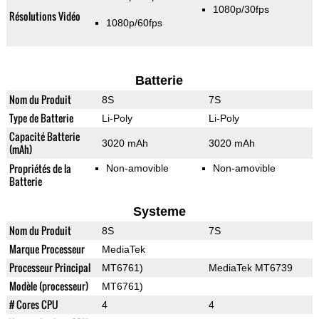
1080p/30fps
Résolutions Vidéo
1080p/60fps
Batterie
Nom du Produit
8S
7S
Type de Batterie
Li-Poly
Li-Poly
Capacité Batterie
3020 mAh
3020 mAh
(mAh)
Propriétés de la
Non-amovible
Non-amovible
Batterie
Systeme
Nom du Produit
8S
7S
Marque Processeur
MediaTek
Processeur Principal
MT6761)
MediaTek MT6739
Modèle (processeur)
MT6761)
# Cores CPU
4
4