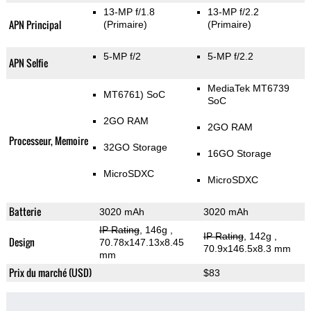
13-MP f/1.8
13-MP f/2.2
APN Principal
(Primaire)
(Primaire)
5-MP f/2
5-MP f/2.2
APN Selfie
MediaTek MT6739
MT6761) SoC
SoC
2GO RAM
2GO RAM
Processeur, Memoire
32GO Storage
16GO Storage
MicroSDXC
MicroSDXC
Batterie
3020 mAh
3020 mAh
IP Rating
, 146g
,
IP Rating
, 142g
,
Design
70.78x147.13x8.45
70.9x146.5x8.3 mm
mm
Prix du marché (USD)
$83