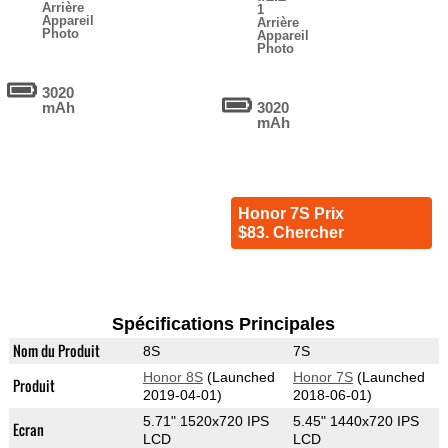
Arrière
1
Appareil
Arrière
Photo
Appareil
Photo
3020
mAh
3020
mAh
Honor 7S Prix
$83. Chercher
Spécifications Principales
Nom du Produit
8S
7S
Honor 8S
(Launched
Honor 7S
(Launched
Produit
2019-04-01)
2018-06-01)
5.71" 1520x720 IPS
5.45" 1440x720 IPS
Ecran
LCD
LCD