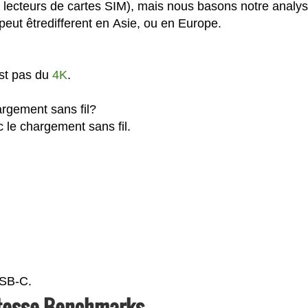
 lecteurs de cartes SIM), mais nous basons notre analy
eut êtredifferent en Asie, ou en Europe.
est pas du
4K
.
rgement sans fil?
 le chargement sans fil.
USB-C.
tesse Benchmarks