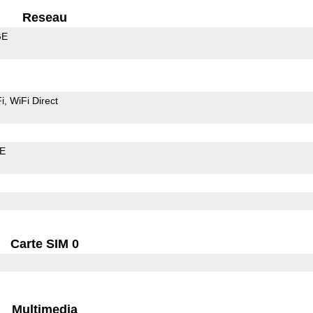
Reseau
GE
i
WiFi Direct
LE
Carte SIM 0
Multimedia