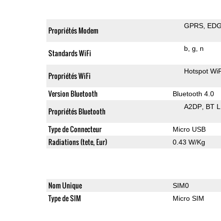
GPRS
ED
Propriétés Modem
b
g
n
Standards WiFi
Hotspot WiF
Propriétés WiFi
Version Bluetooth
Bluetooth 4.0
A2DP
BT 
Propriétés Bluetooth
Type de Connecteur
Micro USB
Radiations (tete, Eur)
0.43 W/Kg
Nom Unique
SIM0
Type de SIM
Micro SIM