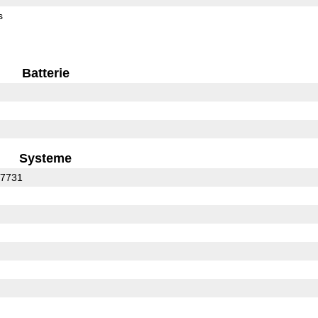
s
Batterie
Systeme
C7731