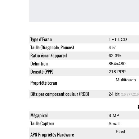
Type d'Ecran
TFT LCD
Taille (Diagonale, Pouces)
4.5"
Ratio écran/appareil
62.3%
Définition
854x480
Densité (PPP)
218 PPP
Multitouch
Propriété Ecran
Bits par composant couleur (RGB)
24 bit
(16,777,216
Mégapixel
8-MP
Taille Capteur
Small
Flash
APN Propriétés Hardware