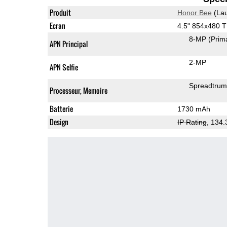
Produit
Honor Bee
(Lau
Ecran
4.5" 854x480 
8-MP
(Prim
APN Principal
2-MP
APN Selfie
Spreadtru
Processeur, Memoire
Batterie
1730 mAh
Design
IP Rating
, 134