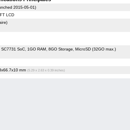
nched 2015-05-01)
TFT LCD
aire)
m SC7731 SoC
1GO RAM
8GO Storage
MicroSD (32GO max.)
.3x66.7x10 mm
(5.29 x 2.63 x 0.39 inches)