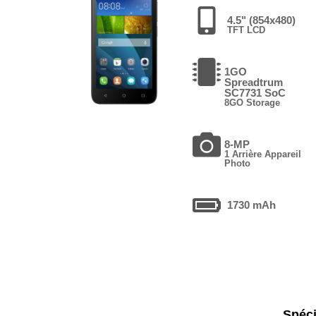
4.5" (854x480)
TFT LCD
1GO
Spreadtrum
SC7731 SoC
8GO Storage
8-MP
1 Arrière Appareil
Photo
1730 mAh
Spéci