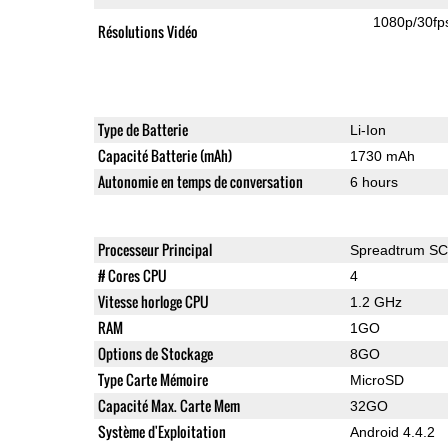
1080p/30fp
Résolutions Vidéo
Type de Batterie
Li-Ion
Capacité Batterie (mAh)
1730 mAh
Autonomie en temps de conversation
6 hours
Processeur Principal
Spreadtrum S
# Cores CPU
4
Vitesse horloge CPU
1.2 GHz
RAM
1GO
Options de Stockage
8GO
Type Carte Mémoire
MicroSD
Capacité Max. Carte Mem
32GO
Système d'Exploitation
Android 4.4.2