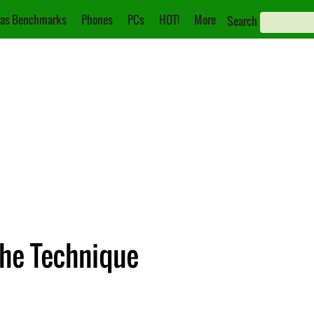
as Benchmarks
Phones
PCs
HOT!
More
Search
che Technique