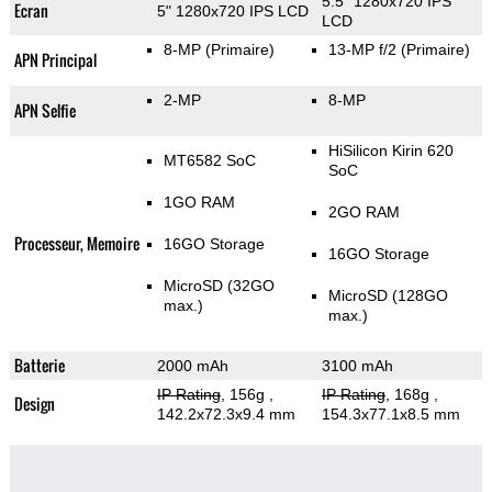
5.5" 1280x720 IPS
Ecran
5" 1280x720 IPS LCD
LCD
8-MP
(Primaire)
13-MP f/2
(Primaire)
APN Principal
2-MP
8-MP
APN Selfie
HiSilicon Kirin 620
MT6582 SoC
SoC
1GO RAM
2GO RAM
Processeur, Memoire
16GO Storage
16GO Storage
MicroSD (32GO
MicroSD (128GO
max.)
max.)
Batterie
2000 mAh
3100 mAh
IP Rating
, 156g
,
IP Rating
, 168g
,
Design
142.2x72.3x9.4 mm
154.3x77.1x8.5 mm