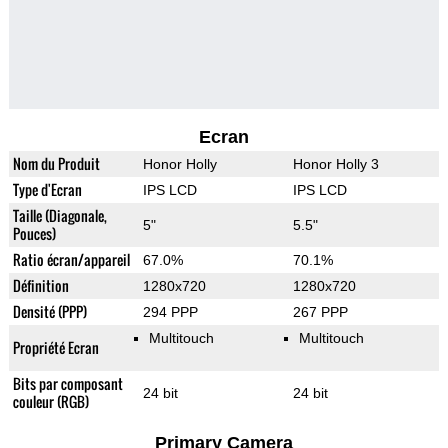
Ecran
Nom du Produit
Honor Holly
Honor Holly 3
Type d'Ecran
IPS LCD
IPS LCD
Taille (Diagonale,
5"
5.5"
Pouces)
Ratio écran/appareil
67.0%
70.1%
Définition
1280x720
1280x720
Densité (PPP)
294 PPP
267 PPP
Multitouch
Multitouch
Propriété Ecran
Bits par composant
24 bit
24 bit
couleur (RGB)
Primary Camera