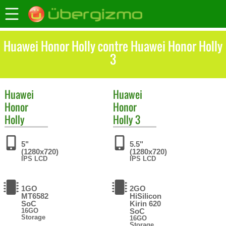
Huawei Honor Holly contre Huawei Honor Holly
3
Huawei
Huawei
Honor
Honor
Holly
Holly 3
5"
5.5"
(1280x720)
(1280x720)
IPS LCD
IPS LCD
1GO
2GO
MT6582
HiSilicon
SoC
Kirin 620
16GO
SoC
Storage
16GO
Storage