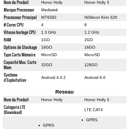
Nom du Produit
Honor Holly
Honor Holly 3
Marque Processeur
Mediatek
Processeur Principal
MT6582
HiSilicon Kirin 620
# Cores CPU
4
8
Vitesse horloge CPU
1.3 GHz
1.2 GHz
RAM
1GO
2GO
Options de Stockage
16GO
16GO
Type Carte Mémoire
MicroSD
MicroSD
Capacité Max. Carte
32GO
128GO
Mem
Système
Android 4.4.2
Android 6.0
d'Exploitation
Reseau
Nom du Produit
Honor Holly
Honor Holly 3
Categorie LTE
LTE CAT4
(Download)
GPRS
GPRS