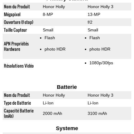
Nom du Produit
Honor Holly
Honor Holly 3
Mégapixel
8-MP
13-MP
Ouverture (f-stop)
f/2
Taille Capteur
Small
Small
Flash
Flash
APN Propriétés
Hardware
photo HDR
photo HDR
1080p/30fps
Résolutions Vidéo
Batterie
Nom du Produit
Honor Holly
Honor Holly 3
Type de Batterie
Li-Ion
Li-Ion
Capacité Batterie
2000 mAh
3100 mAh
(mAh)
Systeme