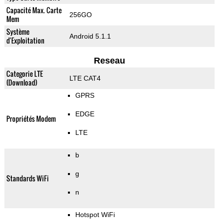
Capacité Max. Carte
256GO
Mem
Système
Android 5.1.1
d'Exploitation
Reseau
Categorie LTE
LTE CAT4
(Download)
GPRS
EDGE
Propriétés Modem
LTE
b
g
Standards WiFi
n
Hotspot WiFi