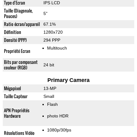
Type d'Ecran
IPS LCD
Taille (Diagonale,
5"
Pouces)
Ratio écran/appareil
67.1%
Définition
1280x720
Densité (PPP)
294 PPP
Multitouch
Propriété Ecran
Bits par composant
24 bit
couleur (RGB)
Primary Camera
Mégapixel
13-MP
Taille Capteur
Small
Flash
APN Propriétés
Hardware
photo HDR
1080p/30fps
Résolutions Vidéo