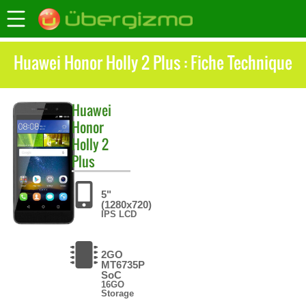
Huawei Honor Holly 2 Plus : Fiche Technique
Huawei
Honor
Holly 2
Plus
5"
(1280x720)
IPS LCD
2GO
MT6735P
SoC
16GO
Storage