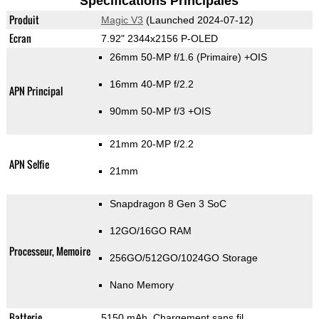
Spécifications Principales
Produit
Magic V3
(Launched 2024-07-12)
Ecran
7.92" 2344x2156 P-OLED
26mm 50-MP f/1.6
(Primaire)
+OIS
16mm 40-MP f/2.2
APN Principal
90mm 50-MP f/3 +OIS
21mm 20-MP f/2.2
APN Selfie
21mm
Snapdragon 8 Gen 3 SoC
12GO/16GO RAM
Processeur, Memoire
256GO/512GO/1024GO Storage
Nano Memory
Batterie
5150 mAh, Chargement sans fil