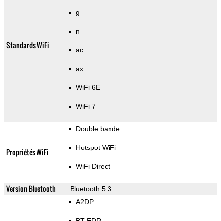
g
n
Standards WiFi
ac
ax
WiFi 6E
WiFi 7
Double bande
Hotspot WiFi
Propriétés WiFi
WiFi Direct
Version Bluetooth
Bluetooth 5.3
A2DP
BT EDR