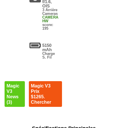
f/1.6,
OIS
3 Arrière
Cameras
CAMERA
HW
score:
195
5150
mAh
Charge
S. Fil
Magic
Magic V3
V3
Prix
News
$1265.
(3)
Chercher