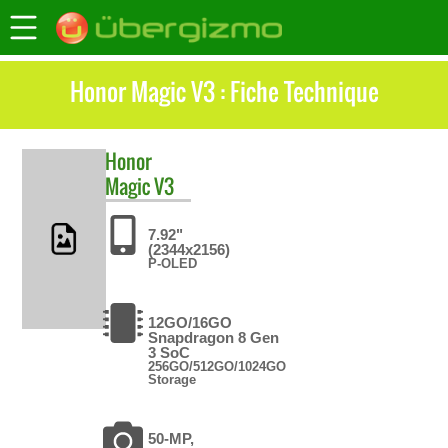
Honor Magic V3 : Fiche Technique
Honor
Magic V3
7.92"
(2344x2156)
P-OLED
12GO/16GO
Snapdragon 8 Gen
3 SoC
256GO/512GO/1024GO
Storage
50-MP,