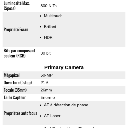
Luminosité Max.
800 NITs
(Specs)
Multitouch
Brillant
Propriété Ecran
HDR
Bits par composant
30 bit
couleur (RGB)
Primary Camera
Mégapixel
50-MP
Ouverture (f-stop)
f/1.6
Focale (35mm)
26mm
Taille Capteur
Enorme
AF à détection de phase
Propriétés autofocus
AF Laser