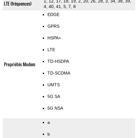
1, 12, 17, 18, 19, 2, 20, 26, 28, 3, 34, 38, 39,
LTE (fréquences)
4, 40, 41, 5, 7, 8
EDGE
GPRS
HSPA+
LTE
TD-HSDPA
Propriétés Modem
TD-SCDMA
UMTS
5G SA
5G NSA
a
b