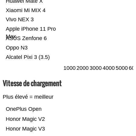
Huawei Mate X
Xiaomi Mi MIX 4
Vivo NEX 3
Apple iPhone 11 Pro
Max
ASUS Zenfone 6
Oppo N3
Alcatel Pixi 3 (3.5)
1000
2000
3000
4000
5000
60
Vitesse de chargement
Plus élevé = meilleur
OnePlus Open
Honor Magic V2
Honor Magic V3