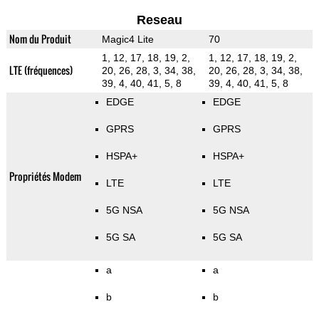
Reseau
Nom du Produit
Magic4 Lite
70
1, 12, 17, 18, 19, 2,
1, 12, 17, 18, 19, 2,
LTE (fréquences)
20, 26, 28, 3, 34, 38,
20, 26, 28, 3, 34, 38,
39, 4, 40, 41, 5, 8
39, 4, 40, 41, 5, 8
EDGE
EDGE
GPRS
GPRS
HSPA+
HSPA+
Propriétés Modem
LTE
LTE
5G NSA
5G NSA
5G SA
5G SA
a
a
b
b