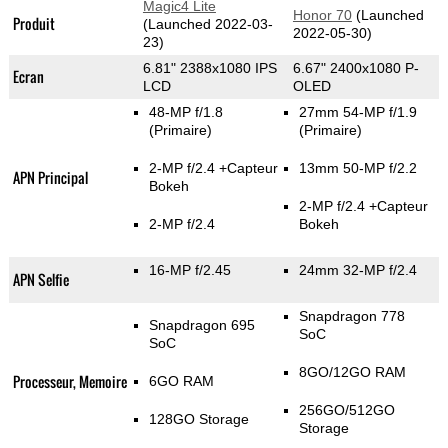
Magic4 Lite
Honor 70
(Launched
Produit
(Launched 2022-03-
2022-05-30)
23)
6.81" 2388x1080 IPS
6.67" 2400x1080 P-
Ecran
LCD
OLED
48-MP f/1.8
27mm 54-MP f/1.9
(Primaire)
(Primaire)
2-MP f/2.4
+Capteur
13mm 50-MP f/2.2
APN Principal
Bokeh
2-MP f/2.4
+Capteur
2-MP f/2.4
Bokeh
16-MP f/2.45
24mm 32-MP f/2.4
APN Selfie
Snapdragon 778
Snapdragon 695
SoC
SoC
8GO/12GO RAM
Processeur, Memoire
6GO RAM
256GO/512GO
128GO Storage
Storage