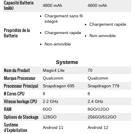
Capacité Batterie
4800 mAh
4800 mAh
(mAh)
Chargement sans fil
intégré
Chargement rapide
Propriétés de la
Chargement rapide
Batterie
Non-amovible
Non-amovible
Systeme
Nom du Produit
Magic4 Lite
70
Marque Processeur
Qualcomm
Qualcomm
Processeur Principal
Snapdragon 695
Snapdragon 778
# Cores CPU
8
8
Vitesse horloge CPU
2.2 GHz
2.4 GHz
RAM
6GO
8GO/12GO
Options de Stockage
128GO
256GO/512GO
Système
Android 11
Android 12
d'Exploitation