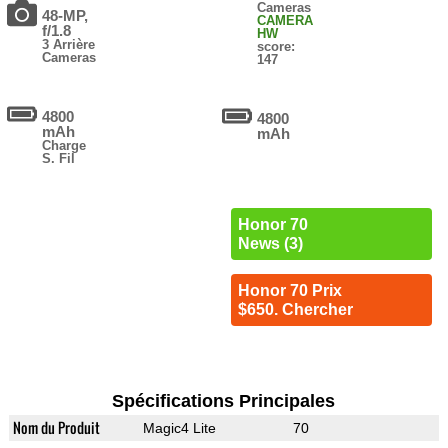
Cameras
48-MP,
CAMERA
f/1.8
HW
3 Arrière
score:
Cameras
147
4800
4800
mAh
mAh
Charge
S. Fil
Honor 70
News (3)
Honor 70 Prix
$650. Chercher
Spécifications Principales
Nom du Produit
Magic4 Lite
70