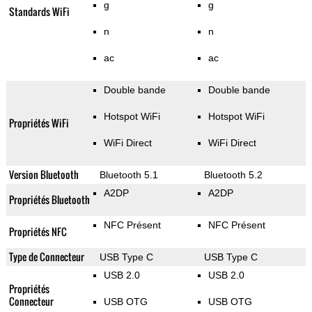
g
g
Standards WiFi
n
n
ac
ac
Double bande
Double bande
Hotspot WiFi
Hotspot WiFi
Propriétés WiFi
WiFi Direct
WiFi Direct
Version Bluetooth
Bluetooth 5.1
Bluetooth 5.2
A2DP
A2DP
Propriétés Bluetooth
NFC Présent
NFC Présent
Propriétés NFC
Type de Connecteur
USB Type C
USB Type C
USB 2.0
USB 2.0
Propriétés
Connecteur
USB OTG
USB OTG