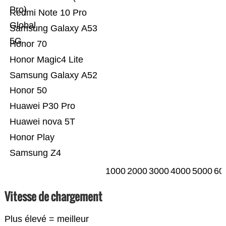
Pro)
Redmi Note 10 Pro
Global
Samsung Galaxy A53
5G
Honor 70
Honor Magic4 Lite
Samsung Galaxy A52
Honor 50
Huawei P30 Pro
Huawei nova 5T
Honor Play
Samsung Z4
1000
2000
3000
4000
5000
60
Vitesse de chargement
Plus élevé = meilleur