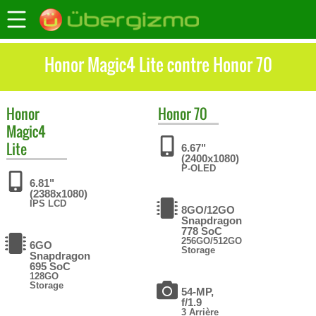
Honor Magic4 Lite contre Honor 70
Honor
Honor
70
Magic4
Lite
6.67"
(2400x1080)
P-OLED
6.81"
(2388x1080)
IPS LCD
8GO/12GO
Snapdragon
778 SoC
256GO/512GO
6GO
Storage
Snapdragon
695 SoC
128GO
Storage
54-MP,
f/1.9
3 Arrière