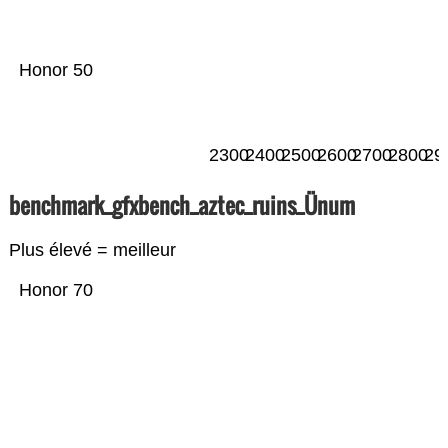
Honor 50
2300
2400
2500
2600
2700
2800
29
benchmark_gfxbench_aztec_ruins_Ünum
Plus élevé = meilleur
Honor 70