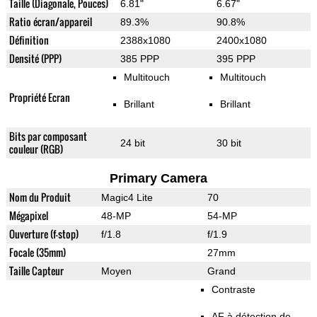
Taille (Diagonale, Pouces)
6.81"
6.67"
Ratio écran/appareil
89.3%
90.8%
Définition
2388x1080
2400x1080
Densité (PPP)
385 PPP
395 PPP
Multitouch
Multitouch
Propriété Ecran
Brillant
Brillant
Bits par composant
24 bit
30 bit
couleur (RGB)
Primary Camera
Nom du Produit
Magic4 Lite
70
Mégapixel
48-MP
54-MP
Ouverture (f-stop)
f/1.8
f/1.9
Focale (35mm)
27mm
Taille Capteur
Moyen
Grand
Contraste
AF à détection de