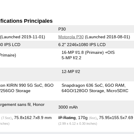
fications Principales
P30
(Launched 2019-11-01)
Motorola P30
(Launched 2018-08-01)
80 IPS LCD
6.2" 2246x1080 IPS LCD
16-MP f/1.8
(Primaire)
+OIS
Primaire)
5-MP f/2.2
12-MP f/2
icon KIRIN 990 5G SoC
8GO
Snapdragon 636 SoC
6GO RAM
256GO Storage
64GO/128GO Storage
MicroSDXC
gement sans fil, Honor
3000 mAh
g
, 75.8x162.7x8.9 mm
IP Rating
, 170g
, 75.95x155.5x7.6
(7.5oz)
(6oz)
inches)
(2.99 x 6.12 x 0.30 inches)