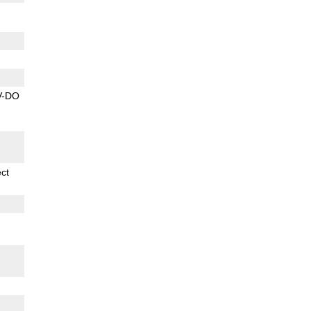
V-DO
ect