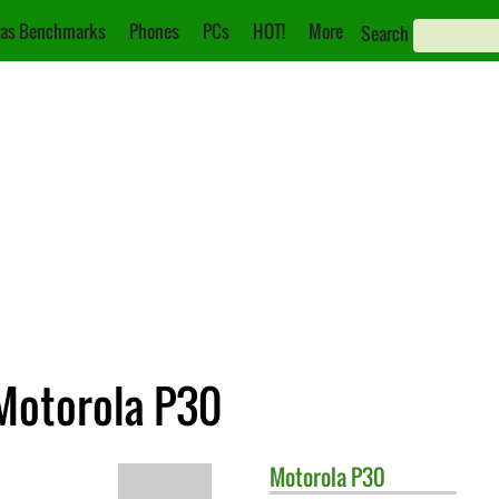
as Benchmarks
Phones
PCs
HOT!
More
Search
Motorola P30
Motorola
P30