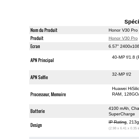
Spéci
Nom du Produit
Honor V30 Pro
Produit
Honor V30 Pro
Ecran
6.57" 2400x10
40-MP f/1.8
(
APN Principal
32-MP f/2
APN Selfie
Huawei HiSil
Processeur, Memoire
RAM
128GO/
4100 mAh, Char
Batterie
SuperCharge
IP Rating
, 213
Design
(2.98 x 6.41 x 0.35 