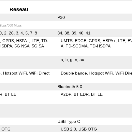
Reseau
P30
 Gbps/300 Mbps
, 2, 26, 3, 4, 5, 7, 8
34, 38, 39, 40, 41
E
GPRS
HSPA+
LTE
TD-
UMTS
EDGE
GPRS
HSPA+
LTE
E
HSDPA
5G NSA
5G SA
A
TD-SCDMA
TD-HSDPA
a
b
g
n
ac
e
Hotspot WiFi
WiFi Direct
Double bande
Hotspot WiFi
WiFi Dir
Bluetooth 5.0
R
BT LE
A2DP
BT EDR
BT LE
USB Type C
B OTG
USB 2.0
USB OTG