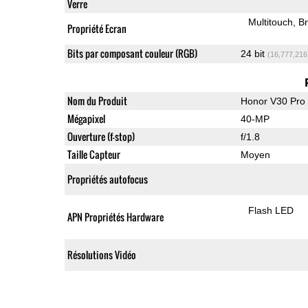
Verre
Multitouch
Br
Propriété Ecran
Bits par composant couleur (RGB)
24 bit
(16,777,216
Nom du Produit
Honor V30 Pro
Mégapixel
40-MP
Ouverture (f-stop)
f/1.8
Taille Capteur
Moyen
Propriétés autofocus
Flash LED
APN Propriétés Hardware
Résolutions Vidéo