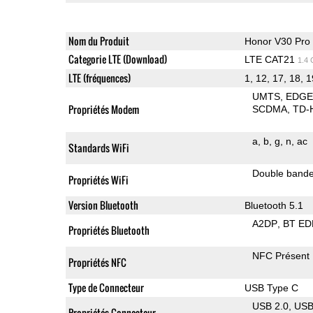
Nom du Produit
Honor V30 Pro
Categorie LTE (Download)
LTE CAT21
1.4
LTE (fréquences)
1, 12, 17, 18, 19
UMTS
EDG
Propriétés Modem
SCDMA
TD-
a
b
g
n
ac
Standards WiFi
Double band
Propriétés WiFi
Version Bluetooth
Bluetooth 5.1
A2DP
BT ED
Propriétés Bluetooth
NFC Présent
Propriétés NFC
Type de Connecteur
USB Type C
USB 2.0
US
Propriétés Connecteur