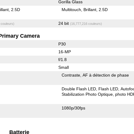
Gorilla Glass
illant
2.5D
Multitouch
Brillant
2.5D
24 bit
 couleurs)
(16,777,216 couleurs)
Primary Camera
P30
16-MP
f/1.8
Small
Contraste
AF à détection de phase
Double Flash LED
Flash LED
Autofo
Stabilization Photo Optique
photo HD
1080p/30fps
Batterie