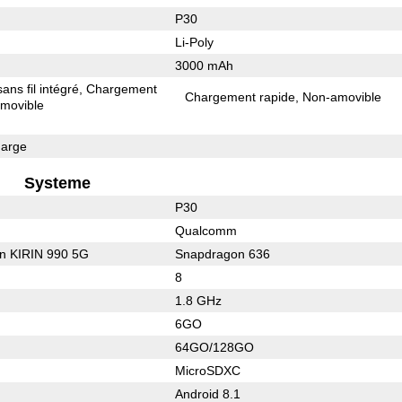
P30
Li-Poly
3000 mAh
ns fil intégré
Chargement
Chargement rapide
Non-amovible
movible
arge
Systeme
P30
Qualcomm
on KIRIN 990 5G
Snapdragon 636
8
1.8 GHz
6GO
64GO/128GO
MicroSDXC
Android 8.1