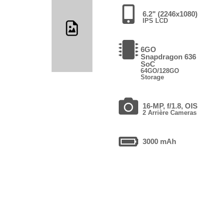
6.2" (2246x1080)
IPS LCD
6GO
Snapdragon 636
SoC
64GO/128GO
Storage
16-MP, f/1.8, OIS
2 Arrière Cameras
3000 mAh