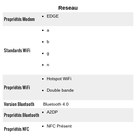
Reseau
EDGE
Propriétés Modem
a
b
Standards WiFi
g
n
Hotspot WiFi
Propriétés WiFi
Double bande
Version Bluetooth
Bluetooth 4.0
A2DP
Propriétés Bluetooth
NFC Présent
Propriétés NFC