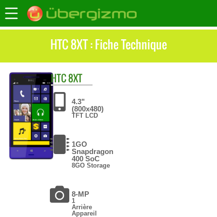
HTC 8XT : Fiche Technique
HTC
8XT
4.3"
(800x480)
TFT LCD
1GO
Snapdragon
400 SoC
8GO Storage
8-MP
1
Arrière
Appareil