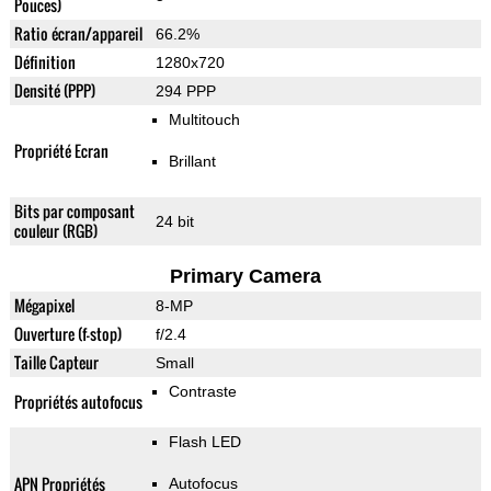
Pouces)
Ratio écran/appareil
66.2%
Définition
1280x720
Densité (PPP)
294 PPP
Multitouch
Propriété Ecran
Brillant
Bits par composant
24 bit
couleur (RGB)
Primary Camera
Mégapixel
8-MP
Ouverture (f-stop)
f/2.4
Taille Capteur
Small
Contraste
Propriétés autofocus
Flash LED
APN Propriétés
Autofocus