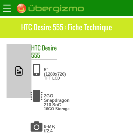
HTC Desire 555 : Fiche Technique
HTC
Desire
555
5"
(1280x720)
TFT LCD
2GO
Snapdragon
210 SoC
16GO Storage
8-MP,
f/2.4