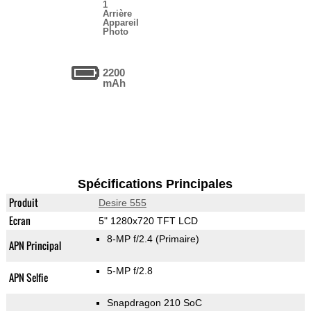
1
Arrière
Appareil
Photo
2200
mAh
Spécifications Principales
Produit
Desire 555
Ecran
5" 1280x720 TFT LCD
8-MP f/2.4
(Primaire)
APN Principal
5-MP f/2.8
APN Selfie
Snapdragon 210 SoC