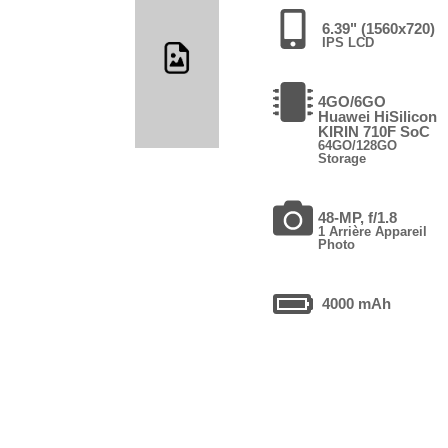
6.39" (1560x720)
IPS LCD
4GO/6GO
Huawei HiSilicon
KIRIN 710F SoC
64GO/128GO
Storage
48-MP, f/1.8
1 Arrière Appareil
Photo
4000 mAh