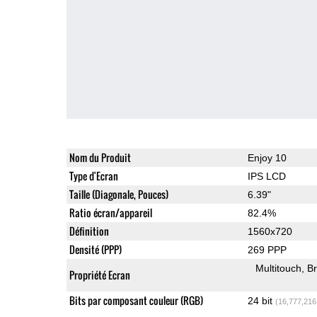
Nom du Produit
Enjoy 10
Type d'Ecran
IPS LCD
Taille (Diagonale, Pouces)
6.39"
Ratio écran/appareil
82.4%
Définition
1560x720
Densité (PPP)
269 PPP
Multitouch
Br
Propriété Ecran
Bits par composant couleur (RGB)
24 bit
(16,777,216