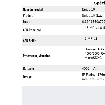
Spéci
Nom du Produit
Enjoy 10
Produit
Enjoy 10
(Laun
Ecran
6.39" 1560x72
48-MP f/1.8
(
APN Principal
8-MP f/2
APN Selfie
Huawei HiSil
4GO/6GO R
Processeur, Memoire
MicroSDXC
Batterie
4000 mAh
IP Rating
, 176
Design
mm
(3.00 x 6.29 x