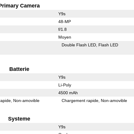
Primary Camera
Y9s
48-MP
f/1.8
Moyen
Double Flash LED
Flash LED
Batterie
Y9s
Li-Poly
4500 mAh
rapide
Non-amovible
Chargement rapide
Non-amovible
Systeme
Y9s