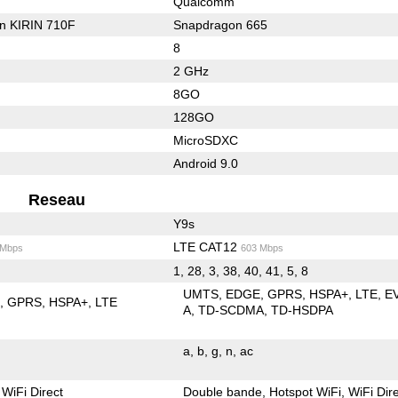
Qualcomm
on KIRIN 710F
Snapdragon 665
8
2 GHz
8GO
128GO
MicroSDXC
Android 9.0
Reseau
Y9s
LTE CAT12
 Mbps
603 Mbps
1, 28, 3, 38, 40, 41, 5, 8
UMTS
EDGE
GPRS
HSPA+
LTE
E
E
GPRS
HSPA+
LTE
A
TD-SCDMA
TD-HSDPA
a
b
g
n
ac
WiFi Direct
Double bande
Hotspot WiFi
WiFi Dir