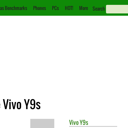
as Benchmarks
Phones
PCs
HOT!
More
Search
 Vivo Y9s
Vivo
Y9s