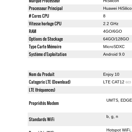
Marque Processeur
HiSilicon
Processeur Principal
Huawei HiSilic
# Cores CPU
8
Vitesse horloge CPU
2.2 GHz
RAM
4GO/6GO
Options de Stockage
64GO/128GO
Type Carte Mémoire
MicroSDXC
Système d'Exploitation
Android 9.0
Nom du Produit
Enjoy 10
Categorie LTE (Download)
LTE CAT12
603
LTE (fréquences)
UMTS
EDG
Propriétés Modem
b
g
n
Standards WiFi
Hotspot WiFi