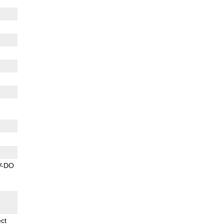
V-DO
ect