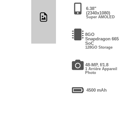
6.38"
(2340x1080)
Super AMOLED
8GO
Snapdragon 665
SoC
128GO Storage
48-MP, f/1.8
1 Arrière Appareil
Photo
4500 mAh