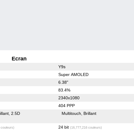
Ecran
Y9s
Super AMOLED
6.38"
83.4%
2340x1080
404 PPP
illant
2.5D
Multitouch
Brillant
24 bit
 couleurs)
(16,777,216 couleurs)