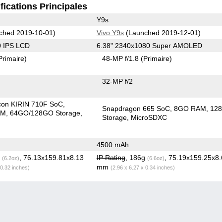
fications Principales
Y9s
ched 2019-10-01)
Vivo Y9s
(Launched 2019-12-01)
0 IPS LCD
6.38" 2340x1080 Super AMOLED
Primaire)
48-MP f/1.8
(Primaire)
32-MP f/2
icon KIRIN 710F SoC
Snapdragon 665 SoC
8GO RAM
12
AM
64GO/128GO Storage
Storage
MicroSDXC
4500 mAh
g
, 76.13x159.81x8.13
IP Rating
, 186g
, 75.19x159.25x8
(6.2oz)
(6.6oz)
mm
 0.32 inches)
(2.96 x 6.27 x 0.34 inches)