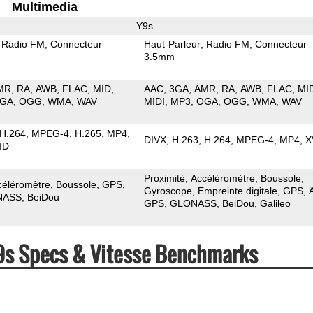
Multimedia
Y9s
Radio FM
Connecteur
Haut-Parleur
Radio FM
Connecteur
3.5mm
MR
RA
AWB
FLAC
MID
AAC
3GA
AMR
RA
AWB
FLAC
MI
GA
OGG
WMA
WAV
MIDI
MP3
OGA
OGG
WMA
WAV
H.264
MPEG-4
H.265
MP4
DIVX
H.263
H.264
MPEG-4
MP4
X
ID
Proximité
Accéléromètre
Boussole
céléromètre
Boussole
GPS
Gyroscope
Empreinte digitale
GPS
NASS
BeiDou
GPS
GLONASS
BeiDou
Galileo
Y9s Specs & Vitesse Benchmarks