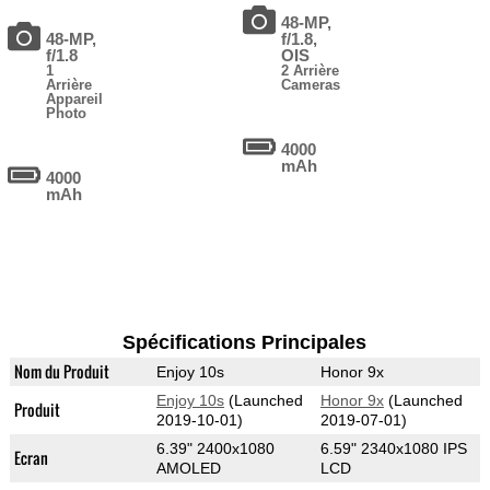
48-MP,
48-MP,
f/1.8,
f/1.8
OIS
1
2 Arrière
Arrière
Cameras
Appareil
Photo
4000
mAh
4000
mAh
Spécifications Principales
Nom du Produit
Enjoy 10s
Honor 9x
Enjoy 10s
(Launched
Honor 9x
(Launched
Produit
2019-10-01)
2019-07-01)
6.39" 2400x1080
6.59" 2340x1080 IPS
Ecran
AMOLED
LCD