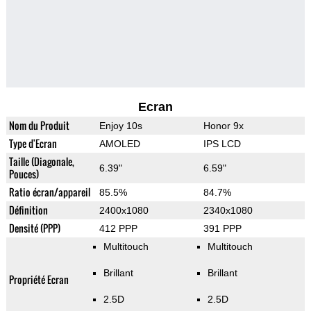
Ecran
Nom du Produit
Enjoy 10s
Honor 9x
Type d'Ecran
AMOLED
IPS LCD
Taille (Diagonale,
6.39"
6.59"
Pouces)
Ratio écran/appareil
85.5%
84.7%
Définition
2400x1080
2340x1080
Densité (PPP)
412 PPP
391 PPP
Multitouch
Multitouch
Brillant
Brillant
Propriété Ecran
2.5D
2.5D