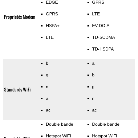
EDGE
GPRS
GPRS
LTE
Propriétés Modem
HSPA+
EV-DO A
LTE
TD-SCDMA
TD-HSDPA
b
a
g
b
n
g
Standards WiFi
a
n
ac
ac
Double bande
Double bande
Hotspot WiFi
Hotspot WiFi