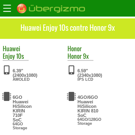
Huawei Enjoy 10s contre Honor 9x
Huawei
Honor
Enjoy 10s
Honor 9x
6.39"
6.59"
(2400x1080)
(2340x1080)
AMOLED
IPS LCD
6GO
4GO/6GO
Huawei
Huawei
HiSilicon
HiSilicon
KIRIN
KIRIN 810
710F
SoC
SoC
64GO/128GO
Storage
64GO
Storage