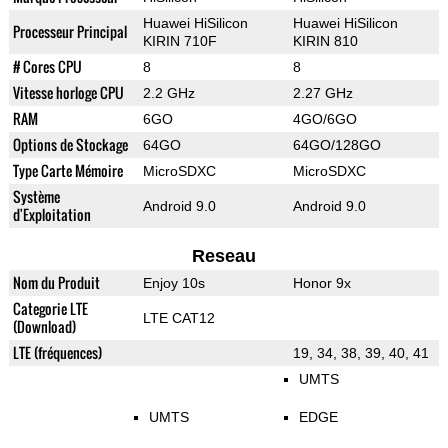
Huawei HiSilicon
Huawei HiSilicon
Processeur Principal
KIRIN 710F
KIRIN 810
# Cores CPU
8
8
Vitesse horloge CPU
2.2 GHz
2.27 GHz
RAM
6GO
4GO/6GO
Options de Stockage
64GO
64GO/128GO
Type Carte Mémoire
MicroSDXC
MicroSDXC
Système
Android 9.0
Android 9.0
d'Exploitation
Reseau
Nom du Produit
Enjoy 10s
Honor 9x
Categorie LTE
LTE CAT12
(Download)
LTE (fréquences)
19, 34, 38, 39, 40, 41
UMTS
UMTS
EDGE