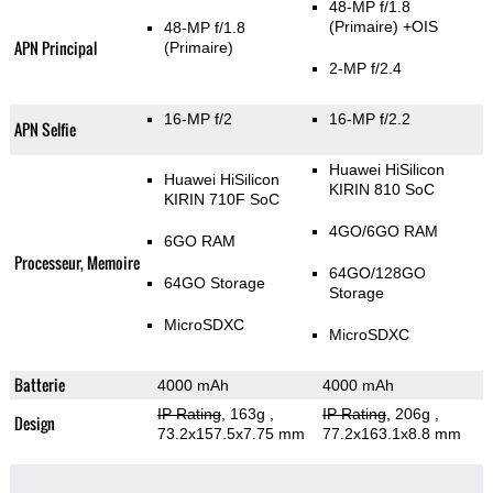
48-MP f/1.8
(Primaire)
+OIS
48-MP f/1.8
APN Principal
(Primaire)
2-MP f/2.4
16-MP f/2
16-MP f/2.2
APN Selfie
Huawei HiSilicon
Huawei HiSilicon
KIRIN 810 SoC
KIRIN 710F SoC
4GO/6GO RAM
6GO RAM
Processeur, Memoire
64GO/128GO
64GO Storage
Storage
MicroSDXC
MicroSDXC
Batterie
4000 mAh
4000 mAh
IP Rating
, 163g
,
IP Rating
, 206g
,
Design
73.2x157.5x7.75 mm
77.2x163.1x8.8 mm