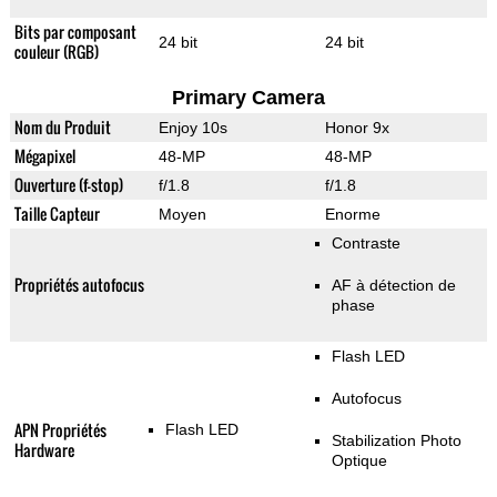
Bits par composant
24 bit
24 bit
couleur (RGB)
Primary Camera
Nom du Produit
Enjoy 10s
Honor 9x
Mégapixel
48-MP
48-MP
Ouverture (f-stop)
f/1.8
f/1.8
Taille Capteur
Moyen
Enorme
Contraste
Propriétés autofocus
AF à détection de
phase
Flash LED
Autofocus
APN Propriétés
Flash LED
Stabilization Photo
Hardware
Optique