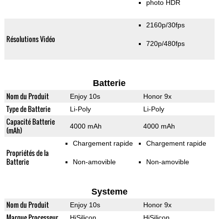
photo HDR
2160p/30fps
Résolutions Vidéo
720p/480fps
Batterie
Nom du Produit
Enjoy 10s
Honor 9x
Type de Batterie
Li-Poly
Li-Poly
Capacité Batterie
4000 mAh
4000 mAh
(mAh)
Chargement rapide
Chargement rapide
Propriétés de la
Batterie
Non-amovible
Non-amovible
Systeme
Nom du Produit
Enjoy 10s
Honor 9x
Marque Processeur
HiSilicon
HiSilicon