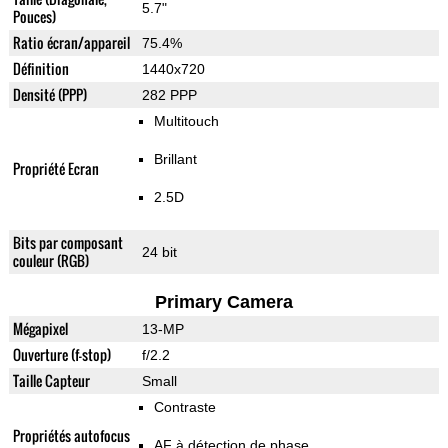
5.7"
Pouces)
Ratio écran/appareil
75.4%
Définition
1440x720
Densité (PPP)
282 PPP
Multitouch
Brillant
Propriété Ecran
2.5D
Bits par composant
24 bit
couleur (RGB)
Primary Camera
Mégapixel
13-MP
Ouverture (f-stop)
f/2.2
Taille Capteur
Small
Contraste
Propriétés autofocus
AF à détection de phase