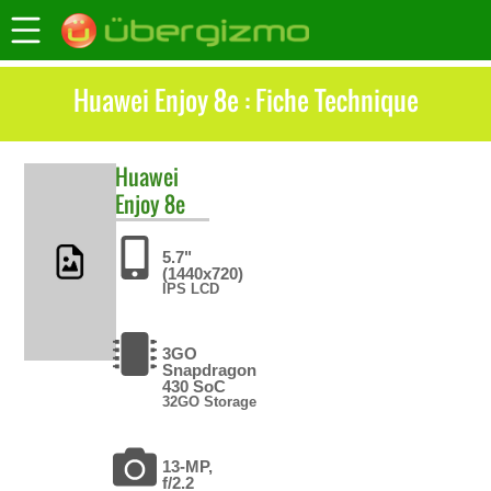
Huawei Enjoy 8e : Fiche Technique
Huawei
Enjoy 8e
5.7"
(1440x720)
IPS LCD
3GO
Snapdragon
430 SoC
32GO Storage
13-MP,
f/2.2