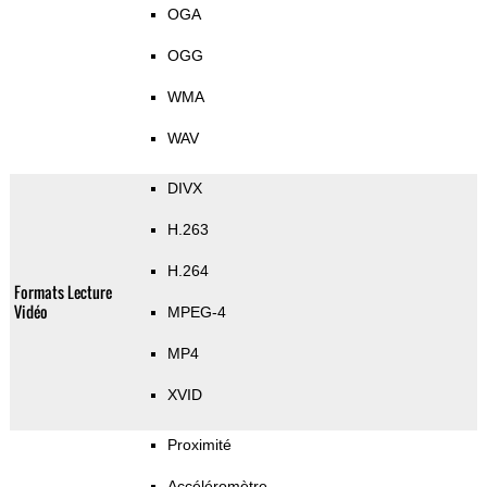
OGA
OGG
WMA
WAV
DIVX
H.263
H.264
Formats Lecture
Vidéo
MPEG-4
MP4
XVID
Proximité
Accéléromètre