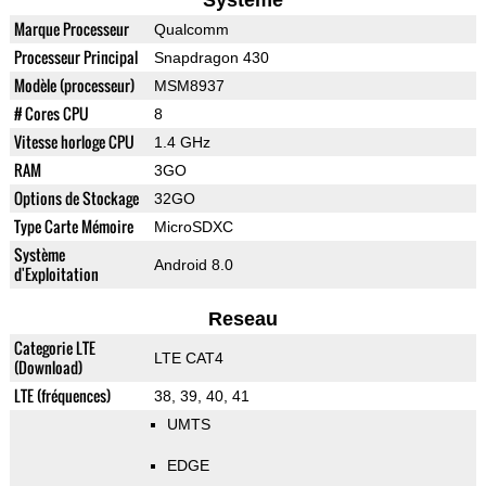
Systeme
Marque Processeur
Qualcomm
Processeur Principal
Snapdragon 430
Modèle (processeur)
MSM8937
# Cores CPU
8
Vitesse horloge CPU
1.4 GHz
RAM
3GO
Options de Stockage
32GO
Type Carte Mémoire
MicroSDXC
Système
Android 8.0
d'Exploitation
Reseau
Categorie LTE
LTE CAT4
(Download)
LTE (fréquences)
38, 39, 40, 41
UMTS
EDGE