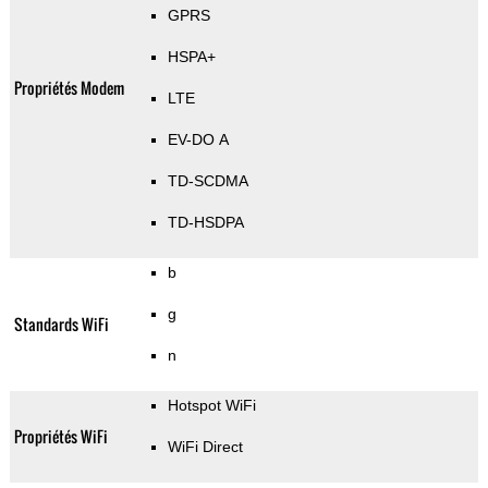
GPRS
HSPA+
Propriétés Modem
LTE
EV-DO A
TD-SCDMA
TD-HSDPA
b
g
Standards WiFi
n
Hotspot WiFi
Propriétés WiFi
WiFi Direct