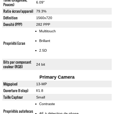
6.09"
Pouces)
Ratio écran/appareil
79.3%
Définition
1560x720
Densité (PPP)
282 PPP
Multitouch
Brillant
Propriété Ecran
2.5D
Bits par composant
24 bit
couleur (RGB)
Primary Camera
Mégapixel
13-MP
Ouverture (f-stop)
f/1.8
Taille Capteur
Small
Contraste
Propriétés autofocus
AF à détection de phase