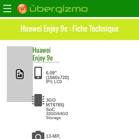
Huawei Enjoy 9e : Fiche Technique
Huawei
Enjoy 9e
6.09"
(1560x720)
IPS LCD
3GO
MT6765)
SoC
32GO/64GO
Storage
13-MP,