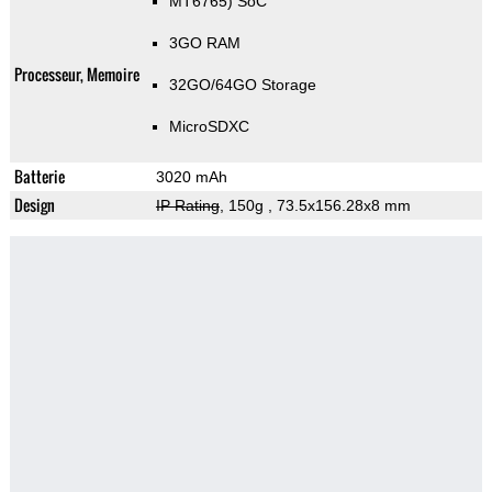
MT6765) SoC
3GO RAM
Processeur, Memoire
32GO/64GO Storage
MicroSDXC
Batterie
3020 mAh
Design
IP Rating
, 150g
, 73.5x156.28x8 mm