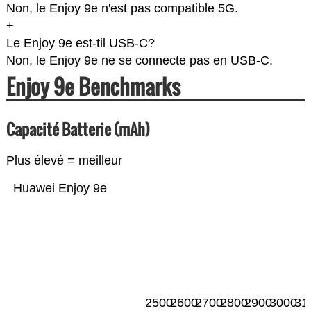
Non, le Enjoy 9e n'est pas compatible 5G.
+
Le Enjoy 9e est-til USB-C?
Non, le Enjoy 9e ne se connecte pas en USB-C.
Enjoy 9e Benchmarks
Capacité Batterie (mAh)
Plus élevé = meilleur
Huawei Enjoy 9e
2500
2600
2700
2800
2900
3000
31