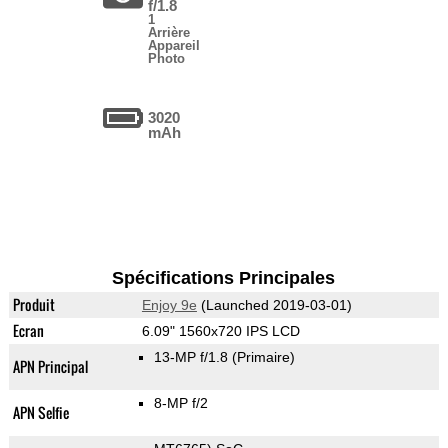
f/1.8
1
Arrière
Appareil
Photo
3020
mAh
Spécifications Principales
Produit
Enjoy 9e
(Launched 2019-03-01)
Ecran
6.09" 1560x720 IPS LCD
13-MP f/1.8
(Primaire)
APN Principal
8-MP f/2
APN Selfie