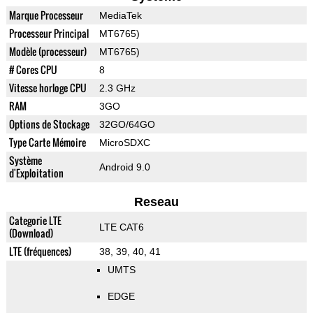
Marque Processeur
MediaTek
Processeur Principal
MT6765)
Modèle (processeur)
MT6765)
# Cores CPU
8
Vitesse horloge CPU
2.3 GHz
RAM
3GO
Options de Stockage
32GO/64GO
Type Carte Mémoire
MicroSDXC
Système
Android 9.0
d'Exploitation
Reseau
Categorie LTE
LTE CAT6
(Download)
LTE (fréquences)
38, 39, 40, 41
UMTS
EDGE