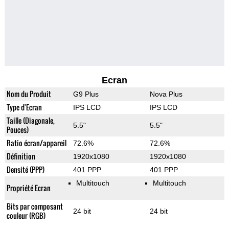
Ecran
Nom du Produit
G9 Plus
Nova Plus
Type d'Ecran
IPS LCD
IPS LCD
Taille (Diagonale,
5.5"
5.5"
Pouces)
Ratio écran/appareil
72.6%
72.6%
Définition
1920x1080
1920x1080
Densité (PPP)
401 PPP
401 PPP
Multitouch
Multitouch
Propriété Ecran
Bits par composant
24 bit
24 bit
couleur (RGB)