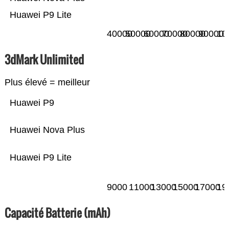
Huawei P9 Lite
40000
50000
60000
70000
80000
90000
10
3dMark Unlimited
Plus élevé = meilleur
Huawei P9
Huawei Nova Plus
Huawei P9 Lite
9000
11000
13000
15000
17000
19
Capacité Batterie (mAh)