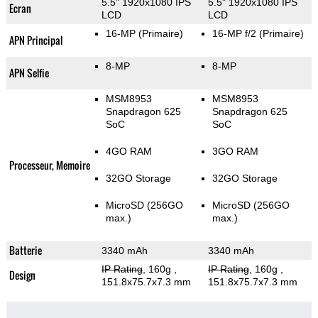
5.5" 1920x1080 IPS
5.5" 1920x1080 IPS
Ecran
LCD
LCD
16-MP
(Primaire)
16-MP f/2
(Primaire)
APN Principal
8-MP
8-MP
APN Selfie
MSM8953
MSM8953
Snapdragon 625
Snapdragon 625
SoC
SoC
4GO RAM
3GO RAM
Processeur, Memoire
32GO Storage
32GO Storage
MicroSD (256GO
MicroSD (256GO
max.)
max.)
Batterie
3340 mAh
3340 mAh
IP Rating
, 160g
,
IP Rating
, 160g
,
Design
151.8x75.7x7.3 mm
151.8x75.7x7.3 mm