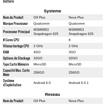
Batterie
Systeme
Nom du Produit
G9 Plus
Nova Plus
Marque Processeur
Qualcomm
Qualcomm
MSM8953
MSM8953
Processeur Principal
Snapdragon 625
Snapdragon 625
# Cores CPU
8
Vitesse horloge CPU
2 GHz
2 GHz
RAM
4GO
3GO
Options de Stockage
32GO
32GO
Type Carte Mémoire
MicroSD
MicroSD
Capacité Max. Carte
256GO
256GO
Mem
Système
Android 6.0
Android 6.0.1
d'Exploitation
Reseau
Nom du Produit
G9 Plus
Nova Plus