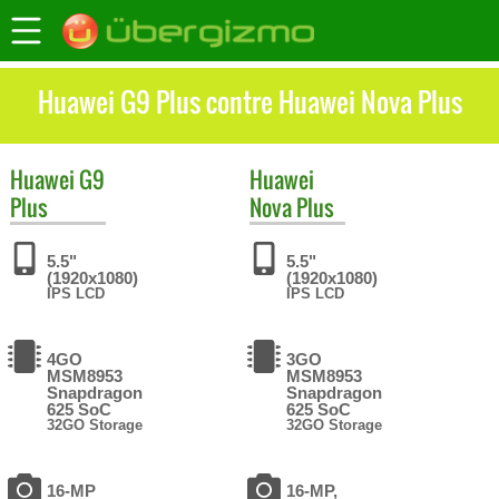
Huawei G9 Plus contre Huawei Nova Plus
Huawei
G9
Huawei
Plus
Nova Plus
5.5"
5.5"
(1920x1080)
(1920x1080)
IPS LCD
IPS LCD
4GO
3GO
MSM8953
MSM8953
Snapdragon
Snapdragon
625 SoC
625 SoC
32GO Storage
32GO Storage
16-MP
16-MP,