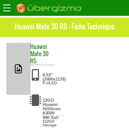
Huawei Mate 30 RS : Fiche Technique
Huawei
Mate 30
RS
6.53"
(2400x1176)
P-OLED
12GO
Huawei
HiSilicon
KIRIN
990 SoC
512GO
Storage