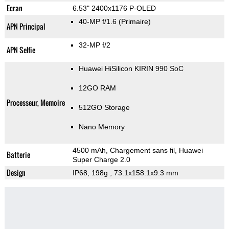
Ecran
6.53" 2400x1176 P-OLED
40-MP f/1.6
(Primaire)
APN Principal
32-MP f/2
APN Selfie
Huawei HiSilicon KIRIN 990 SoC
12GO RAM
Processeur, Memoire
512GO Storage
Nano Memory
4500 mAh, Chargement sans fil, Huawei
Batterie
Super Charge 2.0
Design
IP68, 198g
, 73.1x158.1x9.3 mm