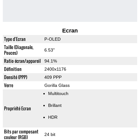
Ecran
Type d'Ecran
P-OLED
Taille (Diagonale,
6.53"
Pouces)
Ratio écran/appareil
94.1%
Définition
2400x1176
Densité (PPP)
409 PPP
Verre
Gorilla Glass
Multitouch
Brillant
Propriété Ecran
HDR
Bits par composant
24 bit
couleur (RGB)