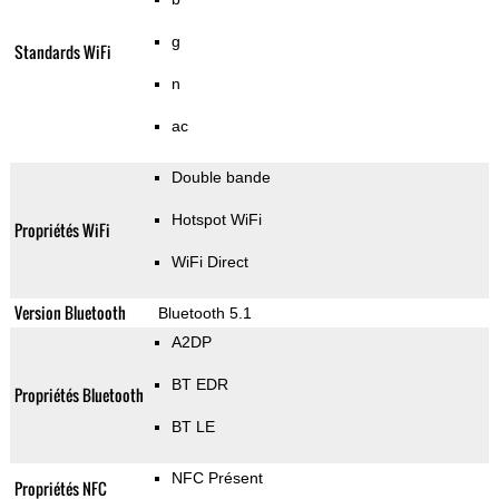
g
Standards WiFi
n
ac
Double bande
Hotspot WiFi
Propriétés WiFi
WiFi Direct
Version Bluetooth
Bluetooth 5.1
A2DP
BT EDR
Propriétés Bluetooth
BT LE
NFC Présent
Propriétés NFC