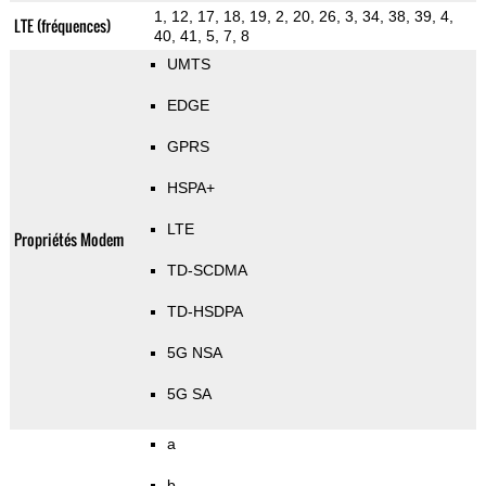
1, 12, 17, 18, 19, 2, 20, 26, 3, 34, 38, 39, 4,
LTE (fréquences)
40, 41, 5, 7, 8
UMTS
EDGE
GPRS
HSPA+
LTE
Propriétés Modem
TD-SCDMA
TD-HSDPA
5G NSA
5G SA
a
b