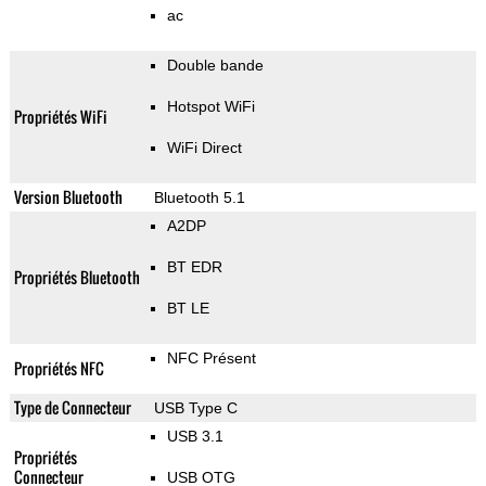
ac
Double bande
Hotspot WiFi
Propriétés WiFi
WiFi Direct
Version Bluetooth
Bluetooth 5.1
A2DP
BT EDR
Propriétés Bluetooth
BT LE
NFC Présent
Propriétés NFC
Type de Connecteur
USB Type C
USB 3.1
Propriétés
Connecteur
USB OTG