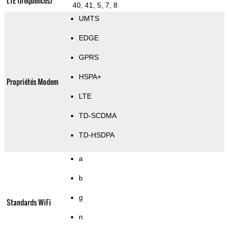
LTE (fréquences)
40, 41, 5, 7, 8
UMTS
EDGE
GPRS
HSPA+
Propriétés Modem
LTE
TD-SCDMA
TD-HSDPA
a
b
g
Standards WiFi
n