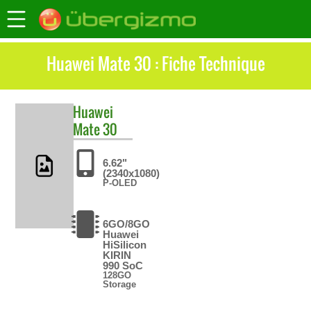
Huawei Mate 30 : Fiche Technique
Huawei
Mate 30
6.62"
(2340x1080)
P-OLED
6GO/8GO
Huawei
HiSilicon
KIRIN
990 SoC
128GO
Storage