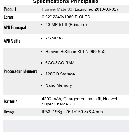
Spécifications Principales
Produit
Huawei Mate 30
(Launched 2019-09-01)
Ecran
6.62" 2340x1080 P-OLED
40-MP f/1.8
(Primaire)
APN Principal
24-MP f/2
APN Selfie
Huawei HiSilicon KIRIN 990 SoC
6GO/8GO RAM
Processeur, Memoire
128GO Storage
Nano Memory
4200 mAh, Chargement sans fil, Huawei
Batterie
Super Charge 2.0
Design
IP53, 196g
, 76.1x160.8x8.4 mm