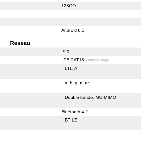
128GO
Android 8.1
Reseau
P20
LTE CAT18
1200/211 Mbps
LTE-A
a
b
g
n
ac
Double bande
MU-MIMO
Bluetooth 4.2
BT LE