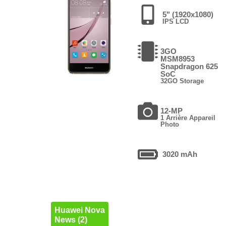
5" (1920x1080)
IPS LCD
3GO
MSM8953
Snapdragon 625
SoC
32GO Storage
12-MP
1 Arrière Appareil
Photo
3020 mAh
Huawei Nova
News (2)