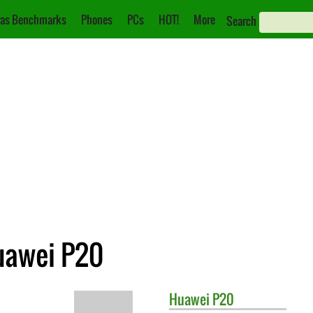
as Benchmarks
Phones
PCs
HOT!
More
Search
uawei P20
Huawei
P20