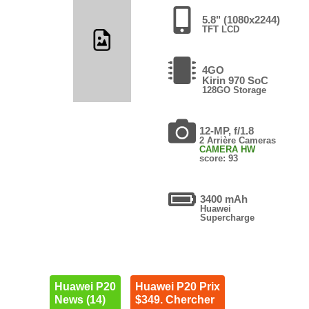
5.8" (1080x2244)
TFT LCD
4GO
Kirin 970 SoC
128GO Storage
12-MP, f/1.8
2 Arrière Cameras
CAMERA HW
score: 93
3400 mAh
Huawei
Supercharge
Huawei P20
Huawei P20 Prix
News (14)
$349. Chercher