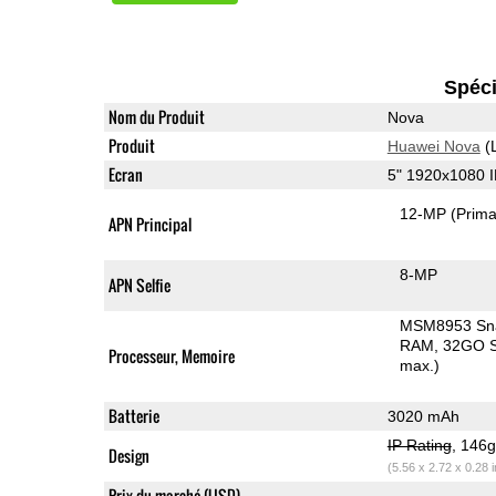
Spéci
Nom du Produit
Nova
Produit
Huawei Nova
(
Ecran
5" 1920x1080 
12-MP
(Prima
APN Principal
8-MP
APN Selfie
MSM8953 Sn
RAM
32GO S
Processeur, Memoire
max.)
Batterie
3020 mAh
IP Rating
, 146
Design
(5.56 x 2.72 x 0.28 
Prix du marché (USD)