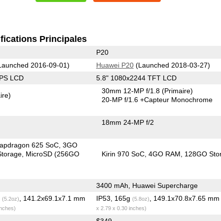
fications Principales
P20
Launched 2016-09-01)
Huawei P20
(Launched 2018-03-27)
IPS LCD
5.8" 1080x2244 TFT LCD
30mm 12-MP f/1.8
(Primaire)
ire)
20-MP f/1.6
+Capteur Monochrome
18mm 24-MP f/2
apdragon 625 SoC
3GO
torage
MicroSD (256GO
Kirin 970 SoC
4GO RAM
128GO Sto
3400 mAh, Huawei Supercharge
g
, 141.2x69.1x7.1 mm
IP53, 165g
, 149.1x70.8x7.65 m
(5.2oz)
(5.8oz)
inches)
x 2.79 x 0.30 inches)
$349