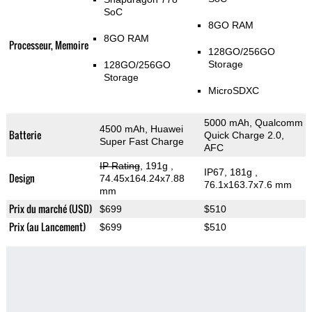
SoC
8GO RAM
8GO RAM
Processeur, Memoire
128GO/256GO
Storage
128GO/256GO
Storage
MicroSDXC
5000 mAh, Qualcomm
4500 mAh, Huawei
Batterie
Quick Charge 2.0,
Super Fast Charge
AFC
IP Rating
, 191g
,
IP67, 181g
,
Design
74.45x164.24x7.88
76.1x163.7x7.6 mm
mm
Prix du marché (USD)
$699
$510
Prix (au Lancement)
$699
$510