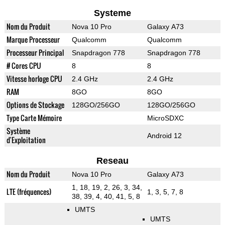
Systeme
Nom du Produit
Nova 10 Pro
Galaxy A73
Marque Processeur
Qualcomm
Qualcomm
Processeur Principal
Snapdragon 778
Snapdragon 778
# Cores CPU
8
8
Vitesse horloge CPU
2.4 GHz
2.4 GHz
RAM
8GO
8GO
Options de Stockage
128GO/256GO
128GO/256GO
Type Carte Mémoire
MicroSDXC
Système
Android 12
d'Exploitation
Reseau
Nom du Produit
Nova 10 Pro
Galaxy A73
1, 18, 19, 2, 26, 3, 34,
LTE (fréquences)
1, 3, 5, 7, 8
38, 39, 4, 40, 41, 5, 8
UMTS
UMTS