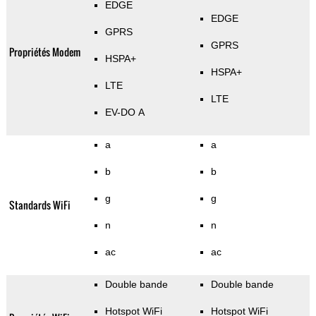
EDGE
EDGE
GPRS
GPRS
Propriétés Modem
HSPA+
HSPA+
LTE
LTE
EV-DO A
a
a
b
b
g
g
Standards WiFi
n
n
ac
ac
Double bande
Double bande
Hotspot WiFi
Hotspot WiFi