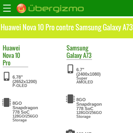
Huawei Nova 10 Pro contre Samsung Galaxy A73
Huawei
Samsung
Nova 10
Galaxy A73
Pro
6.7"
(2400x1080)
6.78"
Super
(2652x1200)
AMOLED
P-OLED
8GO
8GO
Snapdragon
Snapdragon
778 SoC
778 SoC
128GO/256GO
128GO/256GO
Storage
Storage