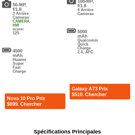
108-MP,
50-MP,
f/1.8
f/1.8
4 Arrière
3 Arrière
Cameras
Cameras
CAMERA
HW
score:
5000
125
mAh
Qualcomm
Quick
Charge
4500
2.0, AFC
mAh
Huawei
Super
Fast
Charge
Galaxy A73 Prix
$510. Chercher
Nova 10 Pro Prix
$699. Chercher
Spécifications Principales