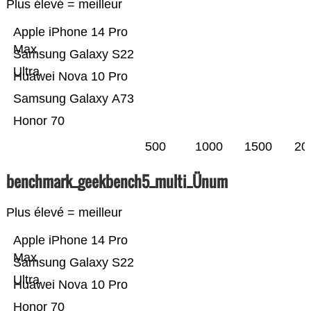
Plus élevé = meilleur
Apple iPhone 14 Pro
Max
Samsung Galaxy S22
Ultra
Huawei Nova 10 Pro
Samsung Galaxy A73
Honor 70
500
1000
1500
20
benchmark_geekbench5_multi_Ünum
Plus élevé = meilleur
Apple iPhone 14 Pro
Max
Samsung Galaxy S22
Ultra
Huawei Nova 10 Pro
Honor 70