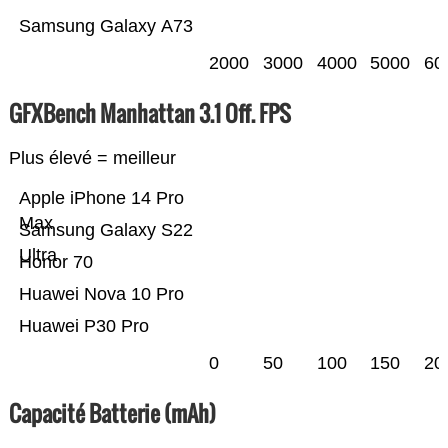
Samsung Galaxy A73
2000
3000
4000
5000
60
GFXBench Manhattan 3.1 Off. FPS
Plus élevé = meilleur
Apple iPhone 14 Pro
Max
Samsung Galaxy S22
Ultra
Honor 70
Huawei Nova 10 Pro
Huawei P30 Pro
0
50
100
150
20
Capacité Batterie (mAh)