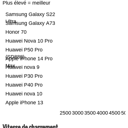
Plus élevé = meilleur
Samsung Galaxy S22
Ultra
Samsung Galaxy A73
Honor 70
Huawei Nova 10 Pro
Huawei P50 Pro
(SD888)
Apple iPhone 14 Pro
Max
Huawei nova 9
Huawei P30 Pro
Huawei P40 Pro
Huawei nova 10
Apple iPhone 13
2500
3000
3500
4000
4500
50
Vitesse de chargement