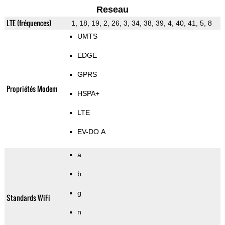
Reseau
LTE (fréquences)
1, 18, 19, 2, 26, 3, 34, 38, 39, 4, 40, 41, 5, 8
UMTS
EDGE
GPRS
Propriétés Modem
HSPA+
LTE
EV-DO A
a
b
g
Standards WiFi
n