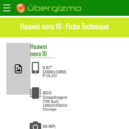
Huawei nova 10 : Fiche Technique
Huawei
nova 10
6.67"
(2400x1080)
P-OLED
8GO
Snapdragon
778 SoC
128GO/256GO
Storage
50-MP,