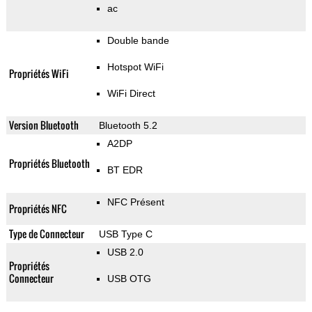
ac
Double bande
Hotspot WiFi
Propriétés WiFi
WiFi Direct
Version Bluetooth
Bluetooth 5.2
A2DP
Propriétés Bluetooth
BT EDR
NFC Présent
Propriétés NFC
Type de Connecteur
USB Type C
USB 2.0
Propriétés
Connecteur
USB OTG