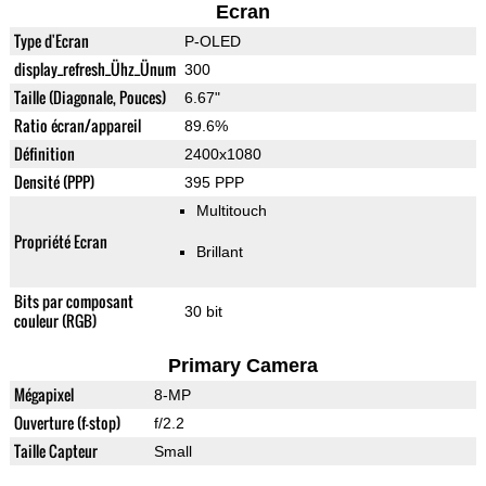
Ecran
Type d'Ecran
P-OLED
display_refresh_Ühz_Ünum
300
Taille (Diagonale, Pouces)
6.67"
Ratio écran/appareil
89.6%
Définition
2400x1080
Densité (PPP)
395 PPP
Multitouch
Propriété Ecran
Brillant
Bits par composant
30 bit
couleur (RGB)
Primary Camera
Mégapixel
8-MP
Ouverture (f-stop)
f/2.2
Taille Capteur
Small