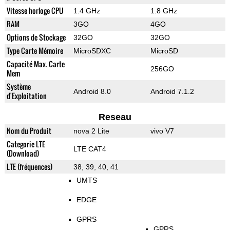
Vitesse horloge CPU
1.4 GHz
1.8 GHz
RAM
3GO
4GO
Options de Stockage
32GO
32GO
Type Carte Mémoire
MicroSDXC
MicroSD
Capacité Max. Carte
256GO
Mem
Système
Android 8.0
Android 7.1.2
d'Exploitation
Reseau
Nom du Produit
nova 2 Lite
vivo V7
Categorie LTE
LTE CAT4
(Download)
LTE (fréquences)
38, 39, 40, 41
UMTS
EDGE
GPRS
GPRS