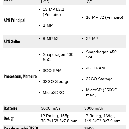
LCD
LCD
13-MP f/2.2
(Primaire)
16-MP f/2
(Primaire)
APN Principal
2-MP
8-MP f/2
24-MP
APN Selfie
Snapdragon 450
Snapdragon 430
SoC
SoC
4GO RAM
3GO RAM
Processeur, Memoire
32GO Storage
32GO Storage
MicroSD (256GO
MicroSDXC
max.)
Batterie
3000 mAh
3000 mAh
IP Rating
, 155g
,
IP Rating
, 139g
,
Design
76.7x158.3x7.8 mm
149.3x72.8x7.9 mm
Prix du marché (USD)
$500