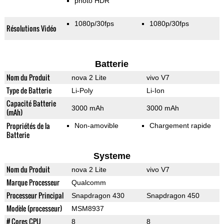
photo HDR
1080p/30fps
1080p/30fps
Résolutions Vidéo
Batterie
Nom du Produit
nova 2 Lite
vivo V7
Type de Batterie
Li-Poly
Li-Ion
Capacité Batterie
3000 mAh
3000 mAh
(mAh)
Propriétés de la
Non-amovible
Chargement rapide
Batterie
Systeme
Nom du Produit
nova 2 Lite
vivo V7
Marque Processeur
Qualcomm
Processeur Principal
Snapdragon 430
Snapdragon 450
Modèle (processeur)
MSM8937
# Cores CPU
8
8