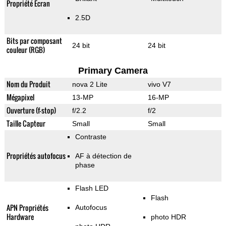
Propriété Ecran
2.5D
Bits par composant
24 bit
24 bit
couleur (RGB)
Primary Camera
Nom du Produit
nova 2 Lite
vivo V7
Mégapixel
13-MP
16-MP
Ouverture (f-stop)
f/2.2
f/2
Taille Capteur
Small
Small
Contraste
Propriétés autofocus
AF à détection de
phase
Flash LED
Flash
APN Propriétés
Autofocus
Hardware
photo HDR