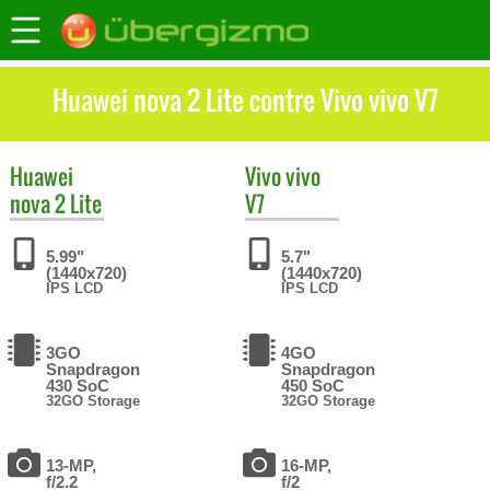
Huawei nova 2 Lite contre Vivo vivo V7
Huawei
Vivo
vivo
nova 2 Lite
V7
5.99"
5.7"
(1440x720)
(1440x720)
IPS LCD
IPS LCD
3GO
4GO
Snapdragon
Snapdragon
430 SoC
450 SoC
32GO Storage
32GO Storage
13-MP,
16-MP,
f/2.2
f/2