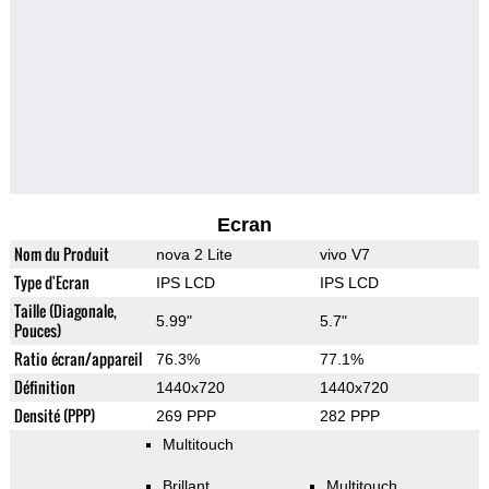
Ecran
Nom du Produit
nova 2 Lite
vivo V7
Type d'Ecran
IPS LCD
IPS LCD
Taille (Diagonale,
5.99"
5.7"
Pouces)
Ratio écran/appareil
76.3%
77.1%
Définition
1440x720
1440x720
Densité (PPP)
269 PPP
282 PPP
Multitouch
Brillant
Multitouch