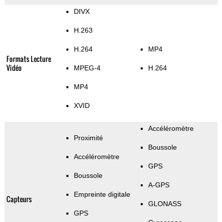
DIVX
H.263
H.264
MP4
Formats Lecture
Vidéo
MPEG-4
H.264
MP4
XVID
Accéléromètre
Proximité
Boussole
Accéléromètre
GPS
Boussole
A-GPS
Empreinte digitale
Capteurs
GLONASS
GPS