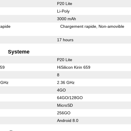
P20 Lite
Li-Poly
3000 mAh
rapide
Chargement rapide
Non-amovible
17 hours
Systeme
P20 Lite
659
HiSilicon Kirin 659
8
7 GHz
2.36 GHz
4GO
64GO/128GO
MicroSD
256GO
Android 8.0