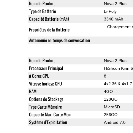
Nom du Produit
Nova 2 Plus
Type de Batterie
Li-Poly
Capacité Batterie (mAh)
3340 mAh
Chargement 
Propriétés de la Batterie
Autonomie en temps de conversation
Nom du Produit
Nova 2 Plus
Processeur Principal
HiSilicon Kirin 
# Cores CPU
8
Vitesse horloge CPU
4x2.36 & 4x1.
RAM
4GO
Options de Stockage
128GO
Type Carte Mémoire
MicroSD
Capacité Max. Carte Mem
256GO
Système d'Exploitation
Android 7.0