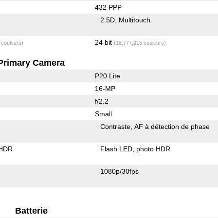
432 PPP
2.5D
Multitouch
24 bit
 couleurs)
(16,777,216 couleurs)
Primary Camera
P20 Lite
16-MP
f/2.2
Small
Contraste
AF à détection de phase
 HDR
Flash LED
photo HDR
1080p/30fps
Batterie