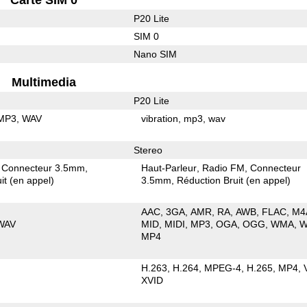
P20 Lite
SIM 0
Nano SIM
Multimedia
P20 Lite
MP3
WAV
vibration
mp3
wav
Stereo
Connecteur 3.5mm
Haut-Parleur
Radio FM
Connecteur
it (en appel)
3.5mm
Réduction Bruit (en appel)
AAC
3GA
AMR
RA
AWB
FLAC
M4
WAV
MID
MIDI
MP3
OGA
OGG
WMA
W
MP4
H.263
H.264
MPEG-4
H.265
MP4
XVID