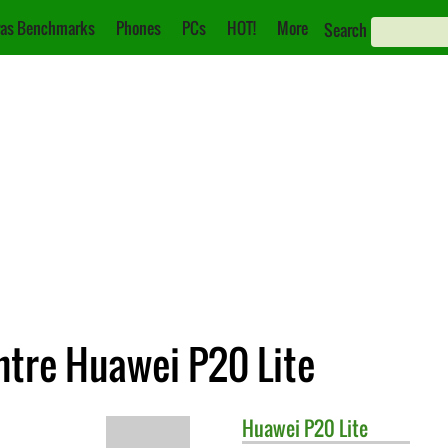
as Benchmarks
Phones
PCs
HOT!
More
Search
ntre Huawei P20 Lite
Huawei
P20 Lite