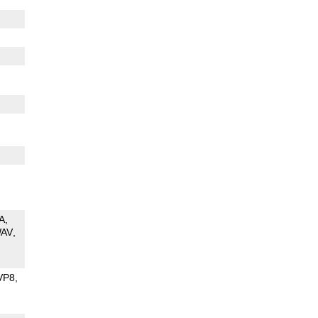
A
AV
VP8