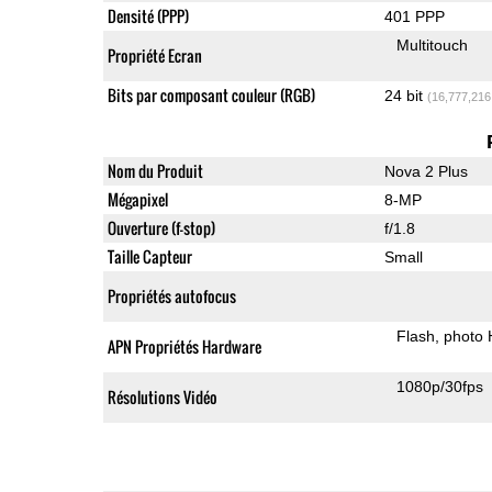
Densité (PPP)
401 PPP
Multitouch
Propriété Ecran
Bits par composant couleur (RGB)
24 bit
(16,777,216
Nom du Produit
Nova 2 Plus
Mégapixel
8-MP
Ouverture (f-stop)
f/1.8
Taille Capteur
Small
Propriétés autofocus
Flash
photo
APN Propriétés Hardware
1080p/30fps
Résolutions Vidéo