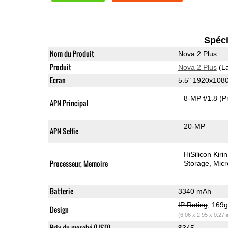
Spéci
Nom du Produit
Nova 2 Plus
Produit
Nova 2 Plus
(La
Ecran
5.5" 1920x108
8-MP f/1.8
(P
APN Principal
20-MP
APN Selfie
HiSilicon Kir
Processeur, Memoire
Storage
Mic
Batterie
3340 mAh
IP Rating
, 169
Design
(6.06 x 2.95 x 0.27 
Prix du marché (USD)
$345