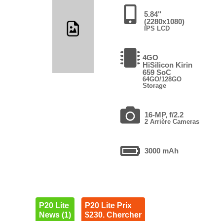
5.84"
(2280x1080)
IPS LCD
4GO
HiSilicon Kirin
659 SoC
64GO/128GO
Storage
16-MP, f/2.2
2 Arrière Cameras
3000 mAh
P20 Lite
P20 Lite Prix
News (1)
$230. Chercher