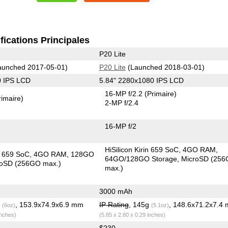
fications Principales
P20 Lite
unched 2017-05-01)
P20 Lite
(Launched 2018-03-01)
0 IPS LCD
5.84" 2280x1080 IPS LCD
16-MP f/2.2
(Primaire)
rimaire)
2-MP f/2.4
16-MP f/2
HiSilicon Kirin 659 SoC
4GO RAM
in 659 SoC
4GO RAM
128GO
64GO/128GO Storage
MicroSD (25
roSD (256GO max.)
max.)
3000 mAh
g
, 153.9x74.9x6.9 mm
IP Rating
, 145g
, 148.6x71.2x7.4
(6oz)
(5.1oz)
inches)
(5.85 x 2.80 x 0.29 inches)
$230