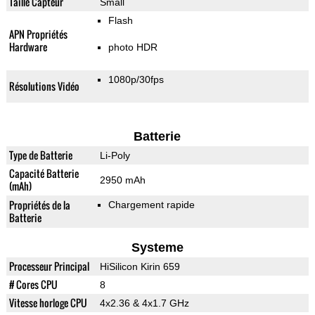
Taille Capteur
Small
Flash
APN Propriétés
Hardware
photo HDR
1080p/30fps
Résolutions Vidéo
Batterie
Type de Batterie
Li-Poly
Capacité Batterie
2950 mAh
(mAh)
Propriétés de la
Chargement rapide
Batterie
Systeme
Processeur Principal
HiSilicon Kirin 659
# Cores CPU
8
Vitesse horloge CPU
4x2.36 & 4x1.7 GHz