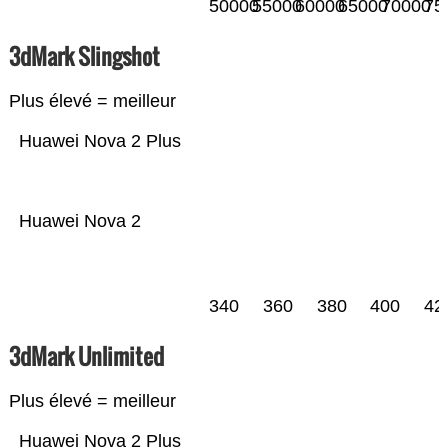
50000
55000
60000
65000
70000
75
3dMark Slingshot
Plus élevé = meilleur
Huawei Nova 2 Plus
Huawei Nova 2
340
360
380
400
42
3dMark Unlimited
Plus élevé = meilleur
Huawei Nova 2 Plus