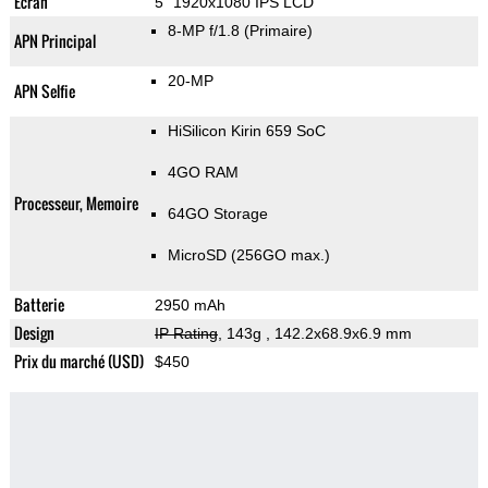
Ecran
5" 1920x1080 IPS LCD
8-MP f/1.8
(Primaire)
APN Principal
20-MP
APN Selfie
HiSilicon Kirin 659 SoC
4GO RAM
Processeur, Memoire
64GO Storage
MicroSD (256GO max.)
Batterie
2950 mAh
Design
IP Rating
, 143g
, 142.2x68.9x6.9 mm
Prix du marché (USD)
$450