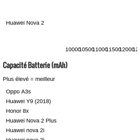
Huawei Nova 2
10000
10500
11000
11500
12000
12
Capacité Batterie (mAh)
Plus élevé = meilleur
Oppo A3s
Huawei Y9 (2018)
Honor 8x
Huawei Nova 2 Plus
Huawei nova 2i