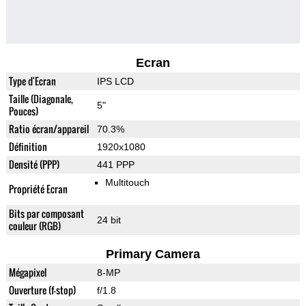
Ecran
Type d'Ecran
IPS LCD
Taille (Diagonale,
5"
Pouces)
Ratio écran/appareil
70.3%
Définition
1920x1080
Densité (PPP)
441 PPP
Multitouch
Propriété Ecran
Bits par composant
24 bit
couleur (RGB)
Primary Camera
Mégapixel
8-MP
Ouverture (f-stop)
f/1.8