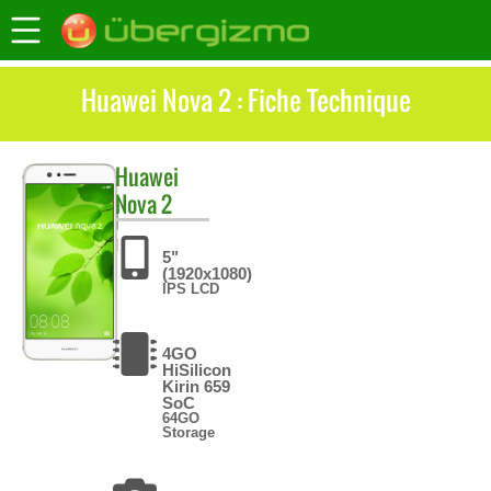
Huawei Nova 2 : Fiche Technique
Huawei
Nova 2
5"
(1920x1080)
IPS LCD
4GO
HiSilicon
Kirin 659
SoC
64GO
Storage