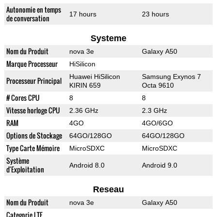
Autonomie en temps
17 hours
23 hours
de conversation
Systeme
Nom du Produit
nova 3e
Galaxy A50
Marque Processeur
HiSilicon
Huawei HiSilicon
Samsung Exynos 7
Processeur Principal
KIRIN 659
Octa 9610
# Cores CPU
8
8
Vitesse horloge CPU
2.36 GHz
2.3 GHz
RAM
4GO
4GO/6GO
Options de Stockage
64GO/128GO
64GO/128GO
Type Carte Mémoire
MicroSDXC
MicroSDXC
Système
Android 8.0
Android 9.0
d'Exploitation
Reseau
Nom du Produit
nova 3e
Galaxy A50
Categorie LTE