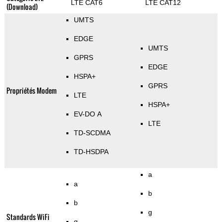
LTE CAT6
LTE CAT12
(Download)
UMTS
EDGE
UMTS
GPRS
EDGE
HSPA+
GPRS
Propriétés Modem
LTE
HSPA+
EV-DO A
LTE
TD-SCDMA
TD-HSDPA
a
a
b
b
g
Standards WiFi
g