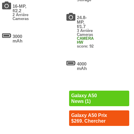
16-MP,
f/2.2
2 Arrière
24.8-
Cameras
MP,
f/1.7
3 Arrière
Cameras
3000
CAMERA
mAh
HW
score: 92
4000
mAh
Galaxy A50
News (1)
Galaxy A50 Prix
$269. Chercher