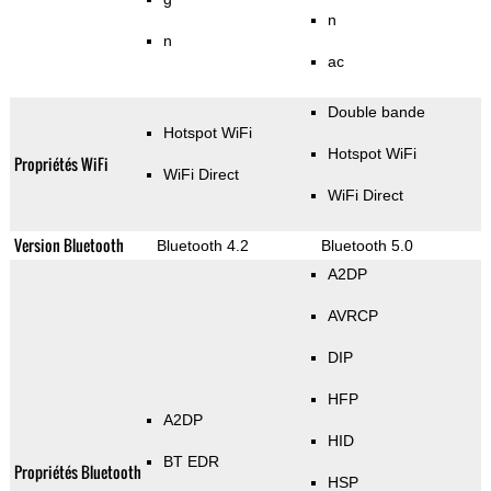
n
n
ac
Double bande
Hotspot WiFi
Hotspot WiFi
Propriétés WiFi
WiFi Direct
WiFi Direct
Version Bluetooth
Bluetooth 4.2
Bluetooth 5.0
A2DP
AVRCP
DIP
HFP
A2DP
HID
BT EDR
Propriétés Bluetooth
HSP