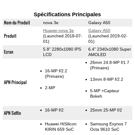
Spécifications Principales
Nom du Produit
nova 3e
Galaxy A50
Huawei nova 3e
Galaxy A50
Produit
(Launched 2018-07-
(Launched 2019-02-
01)
01)
5.8" 2280x1080 IPS
6.4" 2340x1080 Super
Ecran
LCD
AMOLED
26mm 24.8-MP f/1.7
(Primaire)
16-MP f/2.2
(Primaire)
13mm 8-MP f/2.2
APN Principal
2-MP
5-MP
+Capteur
Bokeh
16-MP f/2
25mm 25-MP f/2
APN Selfie
Huawei HiSilicon
Samsung Exynos 7
KIRIN 659 SoC
Octa 9610 SoC