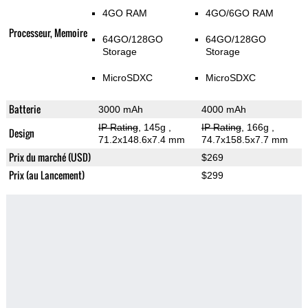
4GO RAM
4GO/6GO RAM
Processeur, Memoire
64GO/128GO
64GO/128GO
Storage
Storage
MicroSDXC
MicroSDXC
Batterie
3000 mAh
4000 mAh
IP Rating
, 145g
,
IP Rating
, 166g
,
Design
71.2x148.6x7.4 mm
74.7x158.5x7.7 mm
Prix du marché (USD)
$269
Prix (au Lancement)
$299