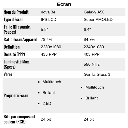
Ecran
Nom du Produit
nova 3e
Galaxy A50
Type d'Ecran
IPS LCD
Super AMOLED
Taille (Diagonale,
5.8"
6.4"
Pouces)
Ratio écran/appareil
79.4%
84.9%
Définition
2280x1080
2340x1080
Densité (PPP)
435 PPP
403 PPP
Luminosité Max.
550 NITs
(Specs)
Verre
Gorilla Glass 3
Multitouch
Multitouch
Brillant
Propriété Ecran
Brillant
2.5D
Bits par composant
24 bit
24 bit
couleur (RGB)