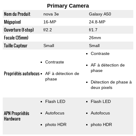
Primary Camera
Nom du Produit
nova 3e
Galaxy A50
Mégapixel
16-MP
24.8-MP
Ouverture (f-stop)
f/2.2
f/1.7
Focale (35mm)
26mm
Taille Capteur
Small
Small
Contraste
Contraste
AF à détection de
phase
Propriétés autofocus
AF à détection de
phase
Détection de phase à
deux pixels
Flash LED
Flash LED
APN Propriétés
Autofocus
Autofocus
Hardware
photo HDR
photo HDR