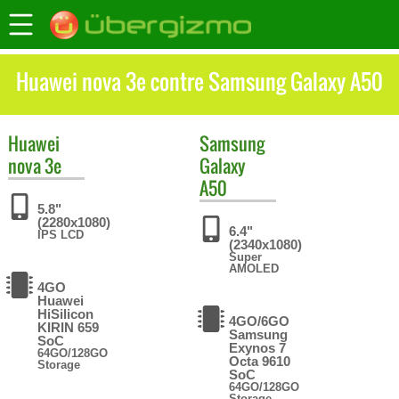
Huawei nova 3e contre Samsung Galaxy A50
Huawei
Samsung
nova 3e
Galaxy
A50
5.8"
(2280x1080)
6.4"
IPS LCD
(2340x1080)
Super
AMOLED
4GO
Huawei
HiSilicon
4GO/6GO
KIRIN 659
Samsung
SoC
Exynos 7
64GO/128GO
Octa 9610
Storage
SoC
64GO/128GO
Storage