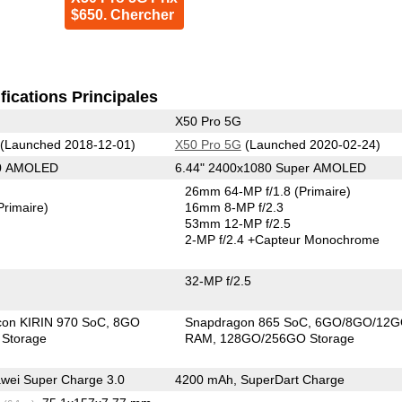
$650. Chercher
fications Principales
X50 Pro 5G
(Launched 2018-12-01)
X50 Pro 5G
(Launched 2020-02-24)
80 AMOLED
6.44" 2400x1080 Super AMOLED
26mm 64-MP f/1.8
(Primaire)
Primaire)
16mm 8-MP f/2.3
53mm 12-MP f/2.5
2-MP f/2.4
+Capteur Monochrome
32-MP f/2.5
icon KIRIN 970 SoC
8GO
Snapdragon 865 SoC
6GO/8GO/12
Storage
RAM
128GO/256GO Storage
wei Super Charge 3.0
4200 mAh, SuperDart Charge