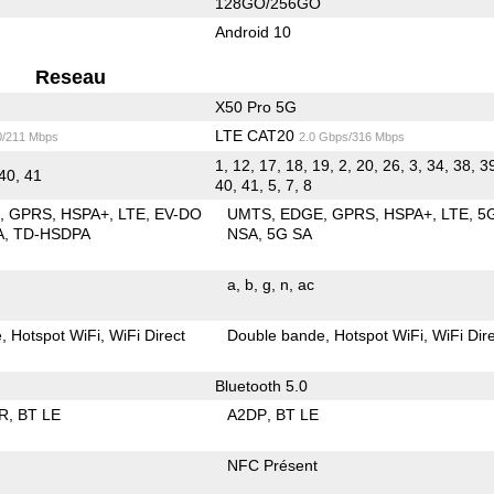
128GO/256GO
Android 10
Reseau
X50 Pro 5G
LTE CAT20
0/211 Mbps
2.0 Gbps/316 Mbps
1, 12, 17, 18, 19, 2, 20, 26, 3, 34, 38, 39
 40, 41
40, 41, 5, 7, 8
E
GPRS
HSPA+
LTE
EV-DO
UMTS
EDGE
GPRS
HSPA+
LTE
5
A
TD-HSDPA
NSA
5G SA
a
b
g
n
ac
e
Hotspot WiFi
WiFi Direct
Double bande
Hotspot WiFi
WiFi Dir
Bluetooth 5.0
R
BT LE
A2DP
BT LE
NFC Présent