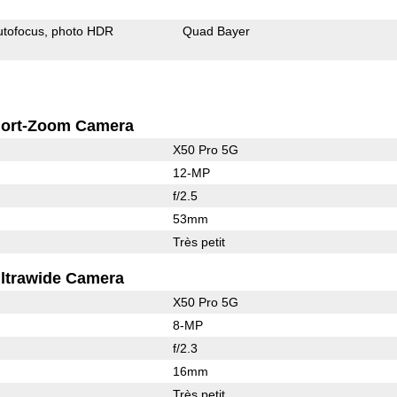
utofocus
photo HDR
Quad Bayer
ort-Zoom Camera
X50 Pro 5G
12-MP
f/2.5
53mm
Très petit
ltrawide Camera
X50 Pro 5G
8-MP
f/2.3
16mm
Très petit