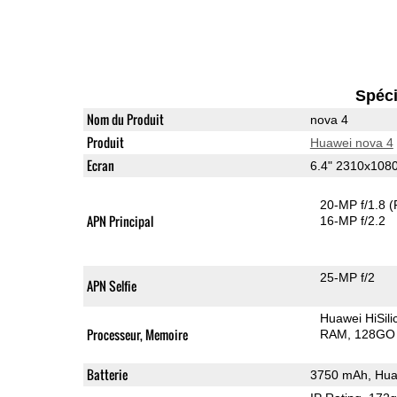
Spéci
Nom du Produit
nova 4
Produit
Huawei nova 4
Ecran
6.4" 2310x10
20-MP f/1.8
(
APN Principal
16-MP f/2.2
25-MP f/2
APN Selfie
Huawei HiSil
Processeur, Memoire
RAM
128GO 
Batterie
3750 mAh, Hua