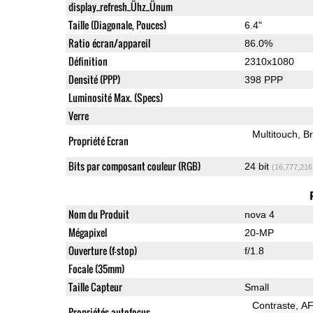
display_refresh_Ühz_Ünum
Taille (Diagonale, Pouces)
6.4"
Ratio écran/appareil
86.0%
Définition
2310x1080
Densité (PPP)
398 PPP
Luminosité Max. (Specs)
Verre
Multitouch
Br
Propriété Ecran
Bits par composant couleur (RGB)
24 bit
(16,777,216
Nom du Produit
nova 4
Mégapixel
20-MP
Ouverture (f-stop)
f/1.8
Focale (35mm)
Taille Capteur
Small
Contraste
AF
Propriétés autofocus