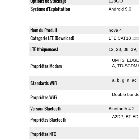
Options de Stockage
128GO
Système d'Exploitation
Android 9.0
Nom du Produit
nova 4
Categorie LTE (Download)
LTE CAT18
120
LTE (fréquences)
12, 28, 38, 39,
UMTS
EDG
Propriétés Modem
A
TD-SCDM
a
b
g
n
ac
Standards WiFi
Double band
Propriétés WiFi
Version Bluetooth
Bluetooth 4.2
A2DP
BT ED
Propriétés Bluetooth
Propriétés NFC