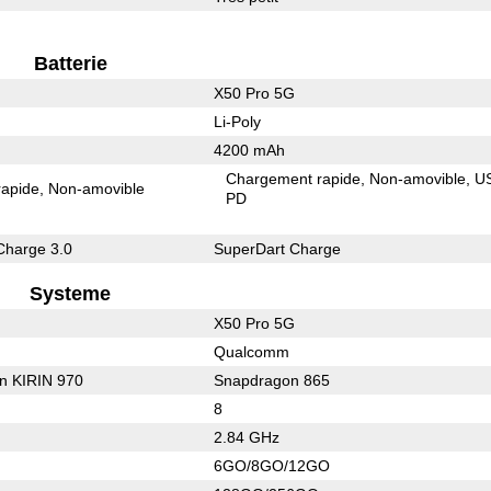
Batterie
X50 Pro 5G
Li-Poly
4200 mAh
Chargement rapide
Non-amovible
U
rapide
Non-amovible
PD
Charge 3.0
SuperDart Charge
Systeme
X50 Pro 5G
Qualcomm
on KIRIN 970
Snapdragon 865
8
2.84 GHz
6GO/8GO/12GO