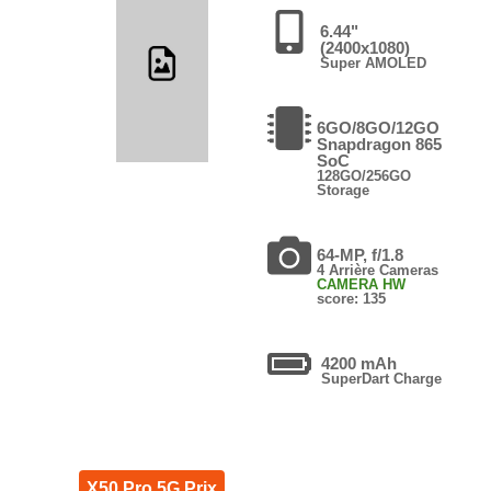
6.44"
(2400x1080)
Super AMOLED
6GO/8GO/12GO
Snapdragon 865
SoC
128GO/256GO
Storage
64-MP, f/1.8
4 Arrière Cameras
CAMERA HW
score: 135
4200 mAh
SuperDart Charge
X50 Pro 5G Prix