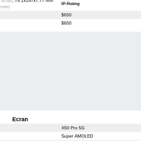
g
, 75.1x157x7.77 mm
(6.1oz)
IP Rating
inches)
$650
$650
Ecran
X50 Pro 5G
Super AMOLED