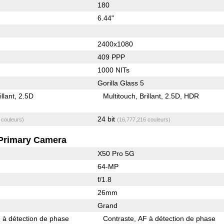
180
6.44"
2400x1080
409 PPP
1000 NITs
Gorilla Glass 5
illant
2.5D
Multitouch
Brillant
2.5D
HDR
24 bit
 couleurs)
(16,777,216 couleurs)
Primary Camera
X50 Pro 5G
64-MP
f/1.8
26mm
Grand
 à détection de phase
Contraste
AF à détection de phase