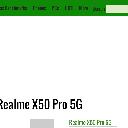
as Benchmarks
Phones
PCs
HOT!
More
Search
 Realme X50 Pro 5G
Realme
X50 Pro 5G