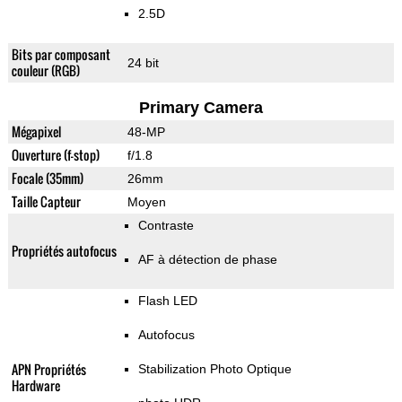
2.5D
Bits par composant
24 bit
couleur (RGB)
Primary Camera
Mégapixel
48-MP
Ouverture (f-stop)
f/1.8
Focale (35mm)
26mm
Taille Capteur
Moyen
Contraste
Propriétés autofocus
AF à détection de phase
Flash LED
Autofocus
APN Propriétés
Stabilization Photo Optique
Hardware