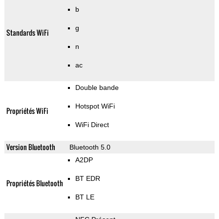
b
g
Standards WiFi
n
ac
Double bande
Hotspot WiFi
Propriétés WiFi
WiFi Direct
Version Bluetooth
Bluetooth 5.0
A2DP
BT EDR
Propriétés Bluetooth
BT LE