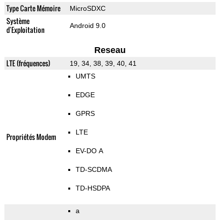
Type Carte Mémoire
MicroSDXC
Système
Android 9.0
d'Exploitation
Reseau
LTE (fréquences)
19, 34, 38, 39, 40, 41
UMTS
EDGE
GPRS
LTE
Propriétés Modem
EV-DO A
TD-SCDMA
TD-HSDPA
a