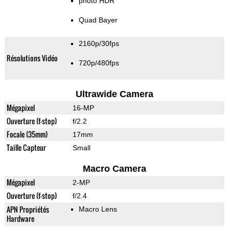
photo HDR
Quad Bayer
2160p/30fps
Résolutions Vidéo
720p/480fps
Ultrawide Camera
Mégapixel
16-MP
Ouverture (f-stop)
f/2.2
Focale (35mm)
17mm
Taille Capteur
Small
Macro Camera
Mégapixel
2-MP
Ouverture (f-stop)
f/2.4
APN Propriétés
Macro Lens
Hardware