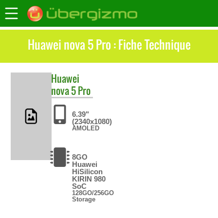
Huawei nova 5 Pro : Fiche Technique
Huawei
nova 5 Pro
6.39"
(2340x1080)
AMOLED
8GO
Huawei
HiSilicon
KIRIN 980
SoC
128GO/256GO
Storage