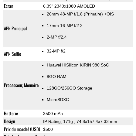
Ecran
6.39" 2340x1080 AMOLED
26mm 48-MP f/1.8
(Primaire)
+OIS
17mm 16-MP f/2.2
APN Principal
2-MP f/2.4
32-MP f/2
APN Selfie
Huawei HiSilicon KIRIN 980 SoC
8GO RAM
Processeur, Memoire
128GO/256GO Storage
MicroSDXC
Batterie
3500 mAh
Design
IP Rating
, 171g
, 74.8x157.4x7.33 mm
Prix du marché (USD)
$500