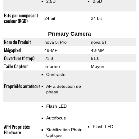
2.5D
2.5D
Bits par composant
24 bit
24 bit
couleur (RGB)
Primary Camera
Nom du Produit
nova 5i Pro
nova 5T
Mégapixel
48-MP
48-MP
Ouverture (f-stop)
f/1.8
f/1.8
Taille Capteur
Enorme
Moyen
Contraste
Propriétés autofocus
AF à détection de
phase
Flash LED
Autofocus
APN Propriétés
Flash LED
Stabilization Photo
Hardware
Optique