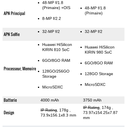
48-MP f/1.8
(Primaire)
+OIS
48-MP f/1.8
APN Principal
(Primaire)
8-MP f/2.2
32-MP f/2
32-MP f/2
APN Selfie
Huawei HiSilicon
Huawei HiSilicon
KIRIN 810 SoC
KIRIN 980 SoC
6GO/8GO RAM
6GO/8GO RAM
Processeur, Memoire
128GO/256GO
128GO Storage
Storage
MicroSDXC
MicroSDXC
Batterie
4000 mAh
3750 mAh
IP Rating
, 174g
,
IP Rating
, 178g
,
Design
73.97x154.25x7.87
73.9x156.1x8.3 mm
mm