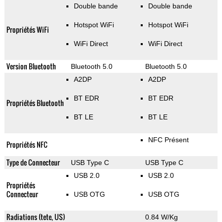
Double bande
Double bande
Hotspot WiFi
Hotspot WiFi
Propriétés WiFi
WiFi Direct
WiFi Direct
Version Bluetooth
Bluetooth 5.0
Bluetooth 5.0
A2DP
A2DP
BT EDR
BT EDR
Propriétés Bluetooth
BT LE
BT LE
NFC Présent
Propriétés NFC
Type de Connecteur
USB Type C
USB Type C
USB 2.0
USB 2.0
Propriétés
Connecteur
USB OTG
USB OTG
Radiations (tete, US)
0.84 W/Kg