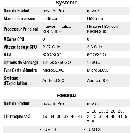
Systeme
Nom du Produit
nova 5i Pro
nova 5T
Marque Processeur
HiSilicon
HiSilicon
Huawei HiSilicon
Huawei HiSilicon
Processeur Principal
KIRIN 810
KIRIN 980
# Cores CPU
8
8
Vitesse horloge CPU
2.27 GHz
2.6 GHz
RAM
6GO/8GO
6GO/8GO
Options de Stockage
128GO/256GO
128GO
Type Carte Mémoire
MicroSDXC
MicroSDXC
Système
Android 9.0
Android 9.0
d'Exploitation
Reseau
Nom du Produit
nova 5i Pro
nova 5T
1, 18, 19, 2, 20, 26,
LTE (fréquences)
19, 34, 38, 39, 40, 41
28, 3, 38, 4, 40, 41, 5,
7, 8
UMTS
UMTS