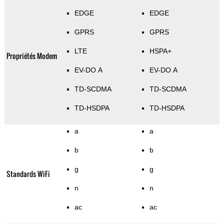
EDGE
EDGE
GPRS
GPRS
LTE
HSPA+
Propriétés Modem
EV-DO A
EV-DO A
TD-SCDMA
TD-SCDMA
TD-HSDPA
TD-HSDPA
a
a
b
b
g
g
Standards WiFi
n
n
ac
ac