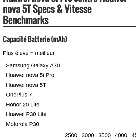
nova 5T Specs & Vitesse
Benchmarks
Capacité Batterie (mAh)
Plus élevé = meilleur
Samsung Galaxy A70
Huawei nova 5i Pro
Huawei nova 5T
OnePlus 7
Honor 20 Lite
Huawei P30 Lite
Motorola P30
2500
3000
3500
4000
45