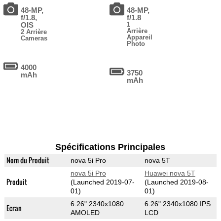
48-MP,
48-MP,
f/1.8,
f/1.8
OIS
1
Arrière
2 Arrière
Appareil
Cameras
Photo
4000
3750
mAh
mAh
Spécifications Principales
Nom du Produit
nova 5i Pro
nova 5T
nova 5i Pro
Huawei nova 5T
Produit
(Launched 2019-07-
(Launched 2019-08-
01)
01)
6.26" 2340x1080
6.26" 2340x1080 IPS
Ecran
AMOLED
LCD