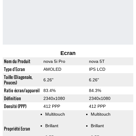
Ecran
Nom du Produit
nova 5i Pro
nova 5T
Type d'Ecran
AMOLED
IPS LCD
Taille (Diagonale,
6.26"
6.26"
Pouces)
Ratio écran/appareil
83.4%
84.3%
Définition
2340x1080
2340x1080
Densité (PPP)
412 PPP
412 PPP
Multitouch
Multitouch
Brillant
Brillant
Propriété Ecran