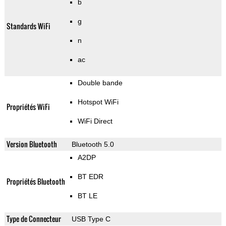
b
g
Standards WiFi
n
ac
Double bande
Hotspot WiFi
Propriétés WiFi
WiFi Direct
Version Bluetooth
Bluetooth 5.0
A2DP
BT EDR
Propriétés Bluetooth
BT LE
Type de Connecteur
USB Type C