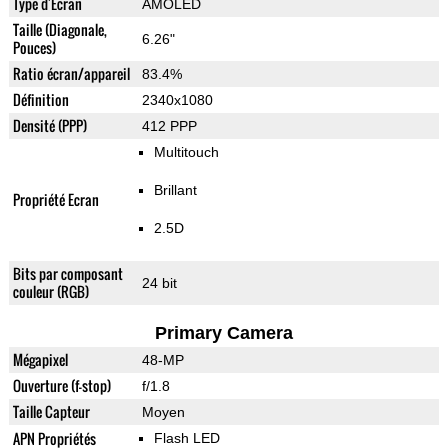
Type d'Ecran
AMOLED
Taille (Diagonale,
6.26"
Pouces)
Ratio écran/appareil
83.4%
Définition
2340x1080
Densité (PPP)
412 PPP
Multitouch
Brillant
Propriété Ecran
2.5D
Bits par composant
24 bit
couleur (RGB)
Primary Camera
Mégapixel
48-MP
Ouverture (f-stop)
f/1.8
Taille Capteur
Moyen
APN Propriétés
Flash LED