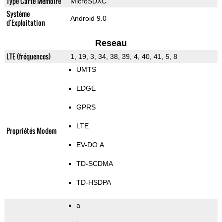
Type Carte Mémoire
MicroSDXC
Système
Android 9.0
d'Exploitation
Reseau
LTE (fréquences)
1, 19, 3, 34, 38, 39, 4, 40, 41, 5, 8
UMTS
EDGE
GPRS
LTE
Propriétés Modem
EV-DO A
TD-SCDMA
TD-HSDPA
a