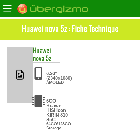
Huawei nova 5z : Fiche Technique
Huawei
nova 5z
6.26"
(2340x1080)
AMOLED
6GO
Huawei
HiSilicon
KIRIN 810
SoC
64GO/128GO
Storage