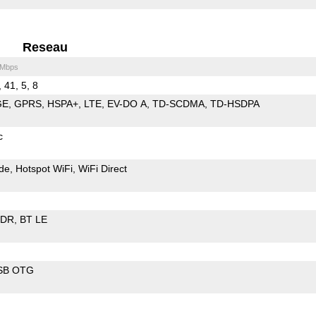
Reseau
 Mbps
, 41, 5, 8
GE
GPRS
HSPA+
LTE
EV-DO A
TD-SCDMA
TD-HSDPA
c
de
Hotspot WiFi
WiFi Direct
EDR
BT LE
SB OTG