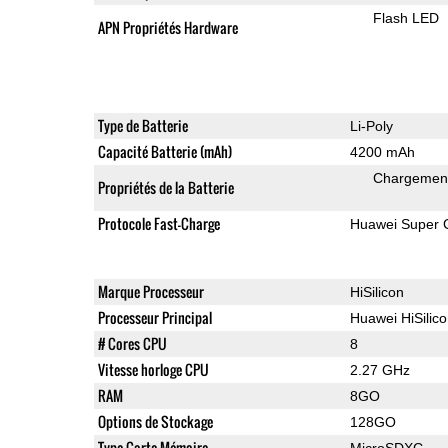
Flash LED
APN Propriétés Hardware
Type de Batterie
Li-Poly
Capacité Batterie (mAh)
4200 mAh
Chargement
Propriétés de la Batterie
Protocole Fast-Charge
Huawei Super 
Marque Processeur
HiSilicon
Processeur Principal
Huawei HiSilic
# Cores CPU
8
Vitesse horloge CPU
2.27 GHz
RAM
8GO
Options de Stockage
128GO
Type Carte Mémoire
MicroSDXC