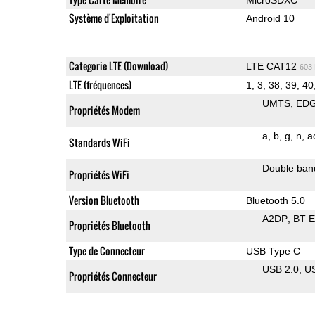
Système d'Exploitation
Android 10
Categorie LTE (Download)
LTE CAT12
603
LTE (fréquences)
1, 3, 38, 39, 40
UMTS
ED
Propriétés Modem
a
b
g
n
a
Standards WiFi
Double ban
Propriétés WiFi
Version Bluetooth
Bluetooth 5.0
A2DP
BT 
Propriétés Bluetooth
Type de Connecteur
USB Type C
USB 2.0
U
Propriétés Connecteur