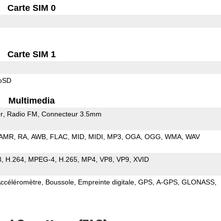
Carte SIM 0
Carte SIM 1
roSD
Multimedia
r
Radio FM
Connecteur 3.5mm
AMR
RA
AWB
FLAC
MID
MIDI
MP3
OGA
OGG
WMA
WAV
3
H.264
MPEG-4
H.265
MP4
VP8
VP9
XVID
ccéléromètre
Boussole
Empreinte digitale
GPS
A-GPS
GLONASS