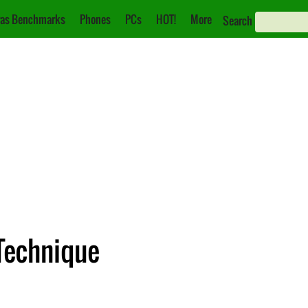
as Benchmarks
Phones
PCs
HOT!
More
Search
 Technique