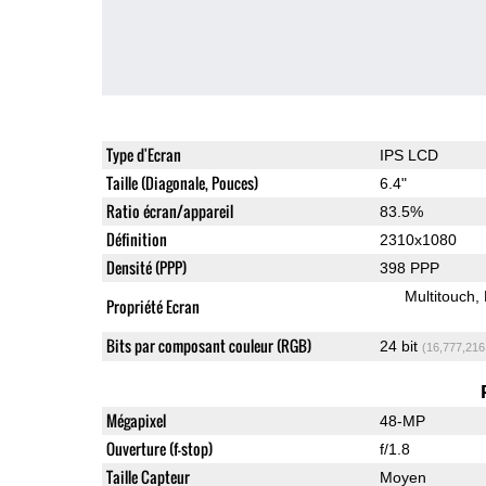
Type d'Ecran
IPS LCD
Taille (Diagonale, Pouces)
6.4"
Ratio écran/appareil
83.5%
Définition
2310x1080
Densité (PPP)
398 PPP
Multitouch
Propriété Ecran
Bits par composant couleur (RGB)
24 bit
(16,777,216
Mégapixel
48-MP
Ouverture (f-stop)
f/1.8
Taille Capteur
Moyen