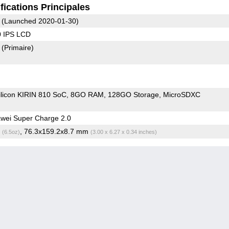
fications Principales
(Launched 2020-01-30)
0 IPS LCD
8
(Primaire)
ilicon KIRIN 810 SoC
8GO RAM
128GO Storage
MicroSDXC
wei Super Charge 2.0
g
, 76.3x159.2x8.7 mm
(6.5oz)
(3.00 x 6.27 x 0.34 inches)