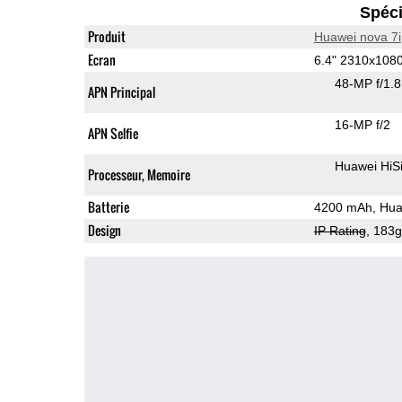
Spéci
Produit
Huawei nova 7i
Ecran
6.4" 2310x108
48-MP f/1.
APN Principal
16-MP f/2
APN Selfie
Huawei HiS
Processeur, Memoire
Batterie
4200 mAh, Hua
Design
IP Rating
, 183