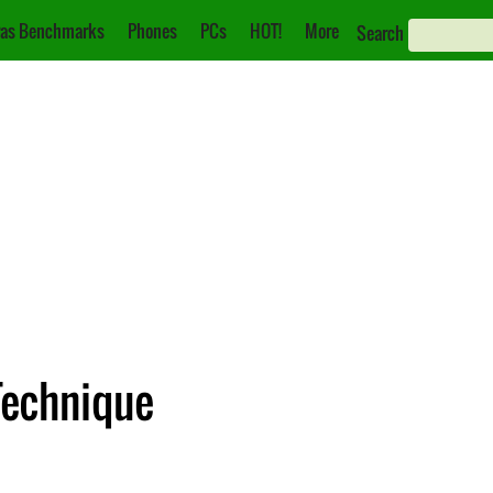
as Benchmarks
Phones
PCs
HOT!
More
Search
Technique