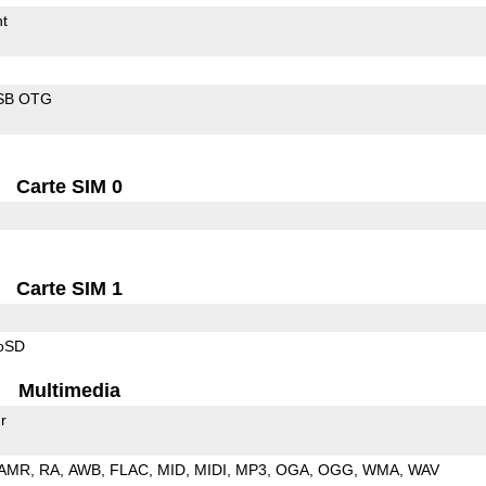
t
SB OTG
Carte SIM 0
Carte SIM 1
roSD
Multimedia
r
AMR
RA
AWB
FLAC
MID
MIDI
MP3
OGA
OGG
WMA
WAV