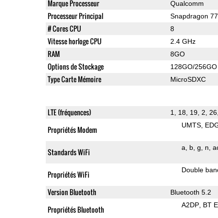
Marque Processeur
Qualcomm
Processeur Principal
Snapdragon 7
# Cores CPU
8
Vitesse horloge CPU
2.4 GHz
RAM
8GO
Options de Stockage
128GO/256GO
Type Carte Mémoire
MicroSDXC
LTE (fréquences)
1, 18, 19, 2, 26
UMTS
ED
Propriétés Modem
a
b
g
n
a
Standards WiFi
Double ban
Propriétés WiFi
Version Bluetooth
Bluetooth 5.2
A2DP
BT 
Propriétés Bluetooth