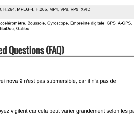
3
H.264
MPEG-4
H.265
MP4
VP8
VP9
XVID
ccéléromètre
Boussole
Gyroscope
Empreinte digitale
GPS
A-GPS
BeiDou
Galileo
ed Questions (FAQ)
i nova 9 n'est pas submersible, car il n'a pas de
yez vigilent car cela peut varier grandement selon les p