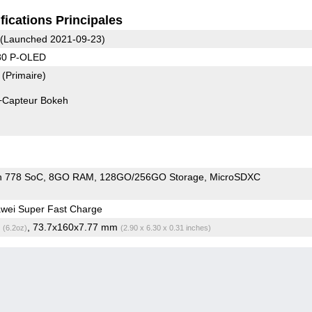
fications Principales
(Launched 2021-09-23)
80 P-OLED
9
(Primaire)
+Capteur Bokeh
n 778 SoC
8GO RAM
128GO/256GO Storage
MicroSDXC
wei Super Fast Charge
g
, 73.7x160x7.77 mm
(6.2oz)
(2.90 x 6.30 x 0.31 inches)