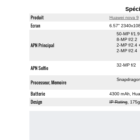
Spéci
Produit
Huawei nova 9
Ecran
6.57" 2340x10
50-MP f/1.
8-MP f/2.2
APN Principal
2-MP f/2.4
2-MP f/2.4
32-MP f/2
APN Selfie
Snapdrago
Processeur, Memoire
Batterie
4300 mAh, Hua
Design
IP Rating
, 175