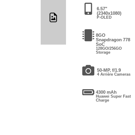
6.57"
(2340x1080)
P-OLED
8GO
Snapdragon 778
SoC
128GO/256GO
Storage
50-MP, f/1.9
4 Arrière Cameras
4300 mAh
Huawei Super Fast
Charge