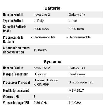
Batterie
Nom du Produit
nova Lite 2
Galaxy J4+
Type de Batterie
Li-Poly
Li-Ion
Capacité Batterie
3000 mAh
3300 mAh
(mAh)
Propriétés de la
Non-amovible
Non-amovible
Batterie
Autonomie en temps
19 hours
de conversation
Systeme
Nom du Produit
nova Lite 2
Galaxy J4+
Marque Processeur
HiSilicon
Qualcomm
Huawei HiSilicon
Processeur Principal
Snapdragon 425
KIRIN 659
Modèle (processeur)
MSM8917
# Cores CPU
8
4
Vitesse horloge CPU
2.36 GHz
1.4 GHz