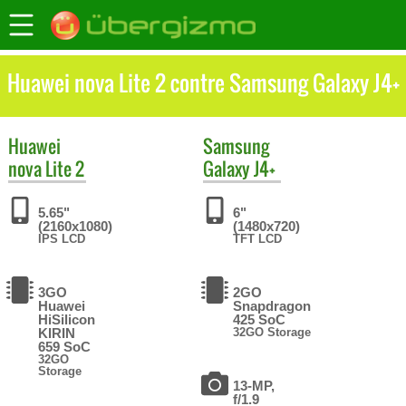
Huawei nova Lite 2 contre Samsung Galaxy J4+
Huawei
Samsung
nova Lite 2
Galaxy J4+
5.65"
6"
(2160x1080)
(1480x720)
IPS LCD
TFT LCD
3GO
2GO
Huawei
Snapdragon
HiSilicon
425 SoC
KIRIN
32GO Storage
659 SoC
32GO
Storage
13-MP,
f/1.9