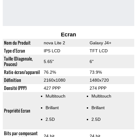
Ecran
Nom du Produit
nova Lite 2
Galaxy J4+
Type d'Ecran
IPS LCD
TFT LCD
Taille (Diagonale,
5.65"
6"
Pouces)
Ratio écran/appareil
76.2%
73.9%
Définition
2160x1080
1480x720
Densité (PPP)
427 PPP
274 PPP
Multitouch
Multitouch
Brillant
Brillant
Propriété Ecran
2.5D
2.5D
Bits par composant
24 bit
24 bit