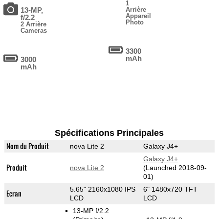
1
13-MP,
Arrière
Appareil
f/2.2
Photo
2 Arrière
Cameras
3300
mAh
3000
mAh
Spécifications Principales
Nom du Produit
nova Lite 2
Galaxy J4+
Galaxy J4+
Produit
nova Lite 2
(Launched 2018-09-
01)
5.65" 2160x1080 IPS
6" 1480x720 TFT
Ecran
LCD
LCD
13-MP f/2.2