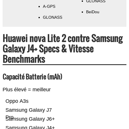
GLONASS
A-GPS
BeiDou
GLONASS
Huawei nova Lite 2 contre Samsung
Galaxy J4+ Specs & Vitesse
Benchmarks
Capacité Batterie (mAh)
Plus élevé = meilleur
Oppo A3s
Samsung Galaxy J7
Pro
Samsung Galaxy J6+
Samsung Galaxy J4+