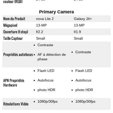
couleur (RGB)
Primary Camera
Nom du Produit
nova Lite 2
Galaxy J4+
Mégapixel
13-MP
13-MP
Ouverture (f-stop)
f/2.2
f/1.9
Taille Capteur
Small
Small
Contraste
Contraste
Propriétés autofocus
AF à détection de
phase
Flash LED
Flash LED
APN Propriétés
Autofocus
Autofocus
Hardware
photo HDR
photo HDR
1080p/30fps
1080p/30fps
Résolutions Vidéo