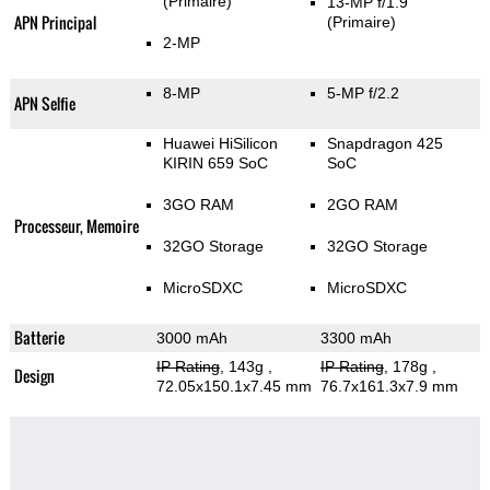
(Primaire)
13-MP f/1.9
APN Principal
(Primaire)
2-MP
8-MP
5-MP f/2.2
APN Selfie
Huawei HiSilicon
Snapdragon 425
KIRIN 659 SoC
SoC
3GO RAM
2GO RAM
Processeur, Memoire
32GO Storage
32GO Storage
MicroSDXC
MicroSDXC
Batterie
3000 mAh
3300 mAh
IP Rating
, 143g
,
IP Rating
, 178g
,
Design
72.05x150.1x7.45 mm
76.7x161.3x7.9 mm