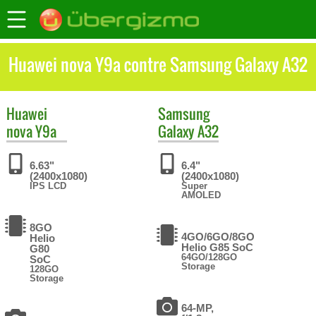
Huawei nova Y9a contre Samsung Galaxy A32
Huawei
Samsung
nova Y9a
Galaxy A32
6.63"
6.4"
(2400x1080)
(2400x1080)
IPS LCD
Super
AMOLED
8GO
4GO/6GO/8GO
Helio
Helio G85 SoC
G80
64GO/128GO
SoC
Storage
128GO
Storage
64-MP,