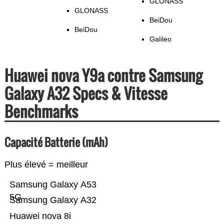
GLONASS
GLONASS
BeiDou
BeiDou
Galileo
Huawei nova Y9a contre Samsung
Galaxy A32 Specs & Vitesse
Benchmarks
Capacité Batterie (mAh)
Plus élevé = meilleur
Samsung Galaxy A53
5G
Samsung Galaxy A32
Huawei nova 8i