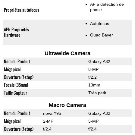
AF à détection de
Propriétés autofocus
phase
Autofocus
APN Propriétés
Hardware
Quad Bayer
Ultrawide Camera
Nom du Produit
Galaxy A32
Mégapixel
8-MP
Ouverture (f-stop)
f/2.2
Focale (35mm)
13mm
Taille Capteur
Très petit
Macro Camera
Nom du Produit
nova Y9a
Galaxy A32
Mégapixel
2-MP
5-MP
Ouverture (f-stop)
f/2.4
f/2.4