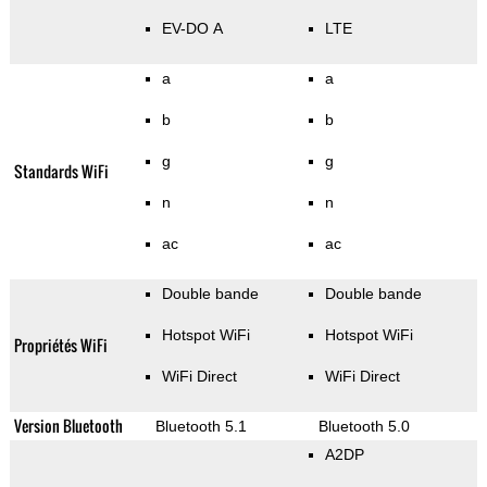
EV-DO A
LTE
a
a
b
b
g
g
Standards WiFi
n
n
ac
ac
Double bande
Double bande
Hotspot WiFi
Hotspot WiFi
Propriétés WiFi
WiFi Direct
WiFi Direct
Version Bluetooth
Bluetooth 5.1
Bluetooth 5.0
A2DP