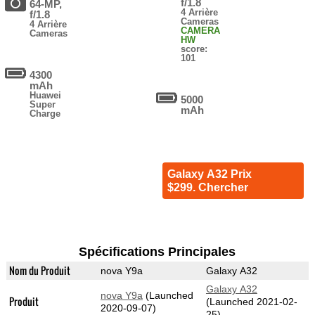
f/1.8
64-MP,
4 Arrière
f/1.8
Cameras
4 Arrière
CAMERA
Cameras
HW
score:
101
4300
mAh
Huawei
5000
Super
mAh
Charge
Galaxy A32 Prix
$299. Chercher
Spécifications Principales
Nom du Produit
nova Y9a
Galaxy A32
Galaxy A32
nova Y9a
(Launched
Produit
(Launched 2021-02-
2020-09-07)
25)