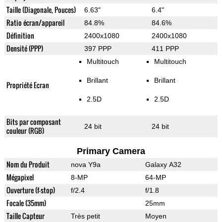
Taille (Diagonale, Pouces)
6.63"
6.4"
Ratio écran/appareil
84.8%
84.6%
Définition
2400x1080
2400x1080
Densité (PPP)
397 PPP
411 PPP
Multitouch
Multitouch
Brillant
Brillant
Propriété Ecran
2.5D
2.5D
Bits par composant
24 bit
24 bit
couleur (RGB)
Primary Camera
Nom du Produit
nova Y9a
Galaxy A32
Mégapixel
8-MP
64-MP
Ouverture (f-stop)
f/2.4
f/1.8
Focale (35mm)
25mm
Taille Capteur
Très petit
Moyen