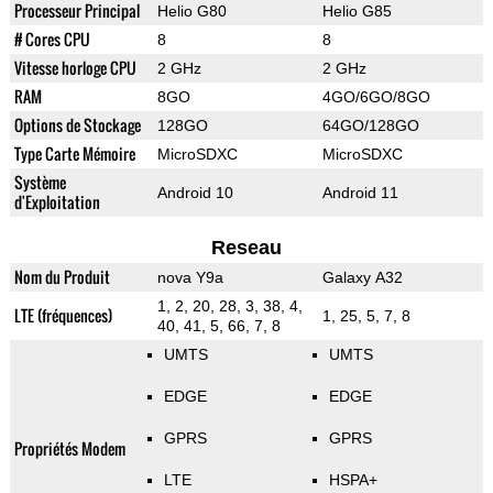
Processeur Principal
Helio G80
Helio G85
# Cores CPU
8
8
Vitesse horloge CPU
2 GHz
2 GHz
RAM
8GO
4GO/6GO/8GO
Options de Stockage
128GO
64GO/128GO
Type Carte Mémoire
MicroSDXC
MicroSDXC
Système
Android 10
Android 11
d'Exploitation
Reseau
Nom du Produit
nova Y9a
Galaxy A32
1, 2, 20, 28, 3, 38, 4,
LTE (fréquences)
1, 25, 5, 7, 8
40, 41, 5, 66, 7, 8
UMTS
UMTS
EDGE
EDGE
GPRS
GPRS
Propriétés Modem
LTE
HSPA+