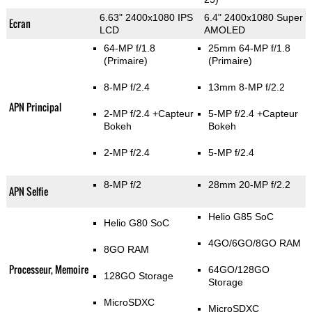
6.63" 2400x1080 IPS
6.4" 2400x1080 Super
Ecran
LCD
AMOLED
64-MP f/1.8
25mm 64-MP f/1.8
(Primaire)
(Primaire)
8-MP f/2.4
13mm 8-MP f/2.2
APN Principal
2-MP f/2.4
+Capteur
5-MP f/2.4
+Capteur
Bokeh
Bokeh
2-MP f/2.4
5-MP f/2.4
8-MP f/2
28mm 20-MP f/2.2
APN Selfie
Helio G85 SoC
Helio G80 SoC
4GO/6GO/8GO RAM
8GO RAM
Processeur, Memoire
64GO/128GO
128GO Storage
Storage
MicroSDXC
MicroSDXC