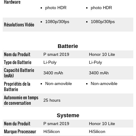
Hardware
photo HDR
photo HDR
1080p/30fps
1080p/30fps
Résolutions Vidéo
Batterie
Nom du Produit
P smart 2019
Honor 10 Lite
Type de Batterie
Li-Poly
Li-Poly
Capacité Batterie
3400 mAh
3400 mAh
(mAh)
Propriétés de la
Non-amovible
Non-amovible
Batterie
Autonomie en temps
25 hours
de conversation
Systeme
Nom du Produit
P smart 2019
Honor 10 Lite
Marque Processeur
HiSilicon
HiSilicon