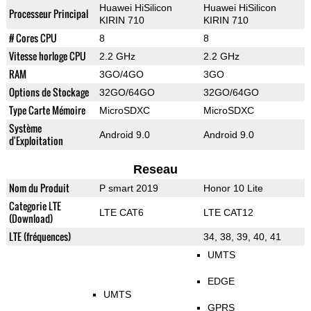
Huawei HiSilicon
Huawei HiSilicon
Processeur Principal
KIRIN 710
KIRIN 710
# Cores CPU
8
8
Vitesse horloge CPU
2.2 GHz
2.2 GHz
RAM
3GO/4GO
3GO
Options de Stockage
32GO/64GO
32GO/64GO
Type Carte Mémoire
MicroSDXC
MicroSDXC
Système
Android 9.0
Android 9.0
d'Exploitation
Reseau
Nom du Produit
P smart 2019
Honor 10 Lite
Categorie LTE
LTE CAT6
LTE CAT12
(Download)
LTE (fréquences)
34, 38, 39, 40, 41
UMTS
EDGE
UMTS
GPRS