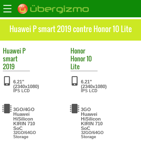
Huawei P smart 2019 contre Honor 10 Lite
Huawei
P
Honor
smart
Honor 10
2019
Lite
6.21"
6.21"
(2340x1080)
(2340x1080)
IPS LCD
IPS LCD
3GO/4GO
3GO
Huawei
Huawei
HiSilicon
HiSilicon
KIRIN 710
KIRIN 710
SoC
SoC
32GO/64GO
32GO/64GO
Storage
Storage