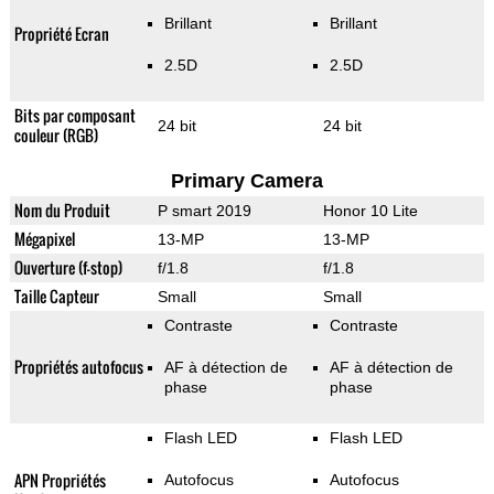
Brillant
Brillant
Propriété Ecran
2.5D
2.5D
Bits par composant
24 bit
24 bit
couleur (RGB)
Primary Camera
Nom du Produit
P smart 2019
Honor 10 Lite
Mégapixel
13-MP
13-MP
Ouverture (f-stop)
f/1.8
f/1.8
Taille Capteur
Small
Small
Contraste
Contraste
Propriétés autofocus
AF à détection de
AF à détection de
phase
phase
Flash LED
Flash LED
APN Propriétés
Autofocus
Autofocus