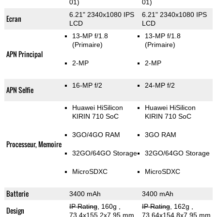
01)
01)
6.21" 2340x1080 IPS
6.21" 2340x1080 IPS
Ecran
LCD
LCD
13-MP f/1.8
13-MP f/1.8
(Primaire)
(Primaire)
APN Principal
2-MP
2-MP
16-MP f/2
24-MP f/2
APN Selfie
Huawei HiSilicon
Huawei HiSilicon
KIRIN 710 SoC
KIRIN 710 SoC
3GO/4GO RAM
3GO RAM
Processeur, Memoire
32GO/64GO Storage
32GO/64GO Storage
MicroSDXC
MicroSDXC
Batterie
3400 mAh
3400 mAh
IP Rating
, 160g
,
IP Rating
, 162g
,
Design
73.4x155.2x7.95 mm
73.64x154.8x7.95 mm