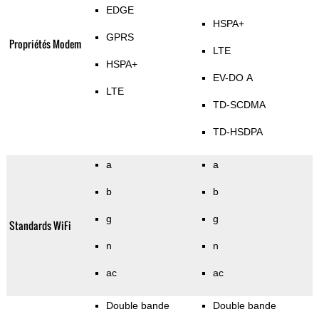
EDGE
HSPA+
GPRS
Propriétés Modem
LTE
HSPA+
EV-DO A
LTE
TD-SCDMA
TD-HSDPA
a
a
b
b
g
g
Standards WiFi
n
n
ac
ac
Double bande
Double bande