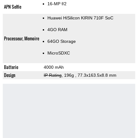
16-MP f/2
APN Selfie
Huawei HiSilicon KIRIN 710F SoC
4GO RAM
Processeur, Memoire
64GO Storage
MicroSDXC
Batterie
4000 mAh
Design
IP Rating
, 196g
, 77.3x163.5x8.8 mm