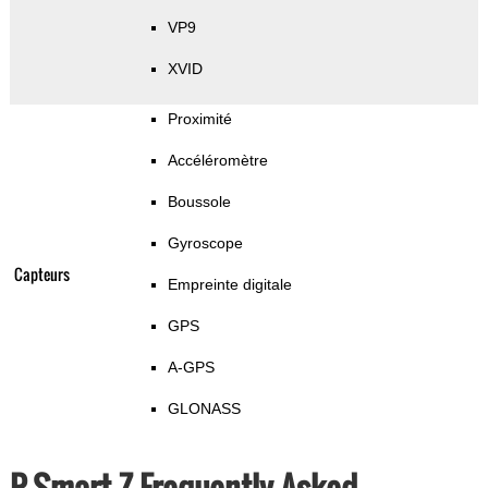
VP9
XVID
Proximité
Accéléromètre
Boussole
Gyroscope
Capteurs
Empreinte digitale
GPS
A-GPS
GLONASS
P Smart Z Frequently Asked