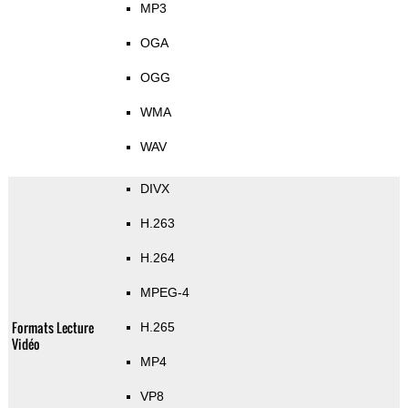
MP3
OGA
OGG
WMA
WAV
DIVX
H.263
H.264
MPEG-4
Formats Lecture
H.265
Vidéo
MP4
VP8