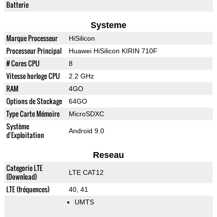
Batterie
Systeme
Marque Processeur
HiSilicon
Processeur Principal
Huawei HiSilicon KIRIN 710F
# Cores CPU
8
Vitesse horloge CPU
2.2 GHz
RAM
4GO
Options de Stockage
64GO
Type Carte Mémoire
MicroSDXC
Système
Android 9.0
d'Exploitation
Reseau
Categorie LTE
LTE CAT12
(Download)
LTE (fréquences)
40, 41
UMTS