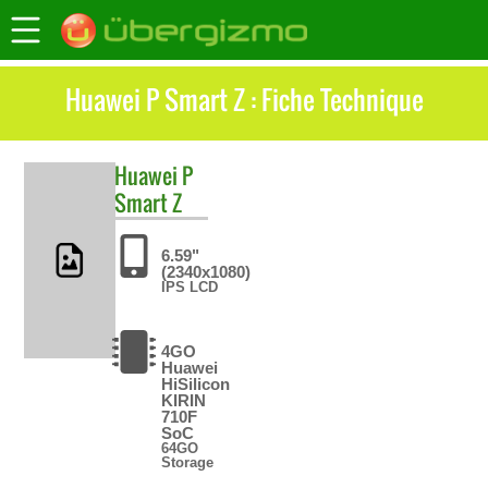
Huawei P Smart Z : Fiche Technique
Huawei
P
Smart Z
6.59"
(2340x1080)
IPS LCD
4GO
Huawei
HiSilicon
KIRIN
710F
SoC
64GO
Storage