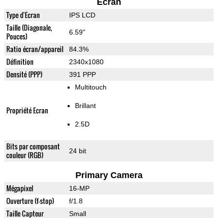
Ecran
Type d'Ecran
IPS LCD
Taille (Diagonale,
6.59"
Pouces)
Ratio écran/appareil
84.3%
Définition
2340x1080
Densité (PPP)
391 PPP
Multitouch
Brillant
Propriété Ecran
2.5D
Bits par composant
24 bit
couleur (RGB)
Primary Camera
Mégapixel
16-MP
Ouverture (f-stop)
f/1.8
Taille Capteur
Small