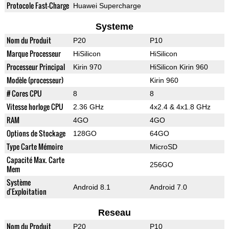
Protocole Fast-Charge
Huawei Supercharge
Systeme
Nom du Produit
P20
P10
Marque Processeur
HiSilicon
HiSilicon
Processeur Principal
Kirin 970
HiSilicon Kirin 960
Modèle (processeur)
Kirin 960
# Cores CPU
8
8
Vitesse horloge CPU
2.36 GHz
4x2.4 & 4x1.8 GHz
RAM
4GO
4GO
Options de Stockage
128GO
64GO
Type Carte Mémoire
MicroSD
Capacité Max. Carte
256GO
Mem
Système
Android 8.1
Android 7.0
d'Exploitation
Reseau
Nom du Produit
P20
P10