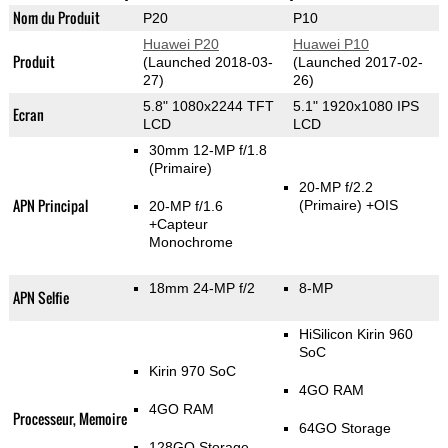
Nom du Produit
P20
P10
Huawei P20
Huawei P10
Produit
(Launched 2018-03-
(Launched 2017-02-
27)
26)
5.8" 1080x2244 TFT
5.1" 1920x1080 IPS
Ecran
LCD
LCD
30mm 12-MP f/1.8
(Primaire)
20-MP f/2.2
APN Principal
(Primaire)
+OIS
20-MP f/1.6
+Capteur
Monochrome
18mm 24-MP f/2
8-MP
APN Selfie
HiSilicon Kirin 960
SoC
Kirin 970 SoC
4GO RAM
4GO RAM
Processeur, Memoire
64GO Storage
128GO Storage