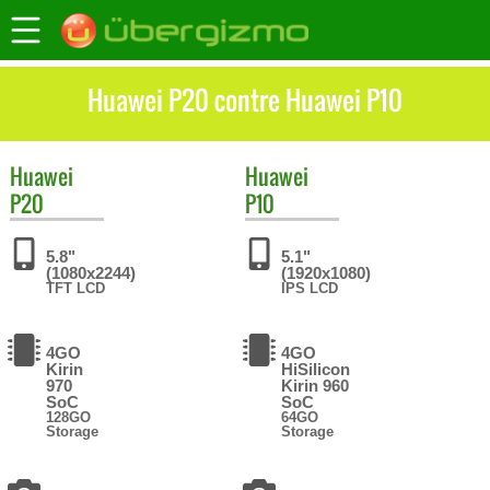
Huawei P20 contre Huawei P10
Huawei
Huawei
P20
P10
5.8"
5.1"
(1080x2244)
(1920x1080)
TFT LCD
IPS LCD
4GO
4GO
Kirin
HiSilicon
970
Kirin 960
SoC
SoC
128GO
64GO
Storage
Storage