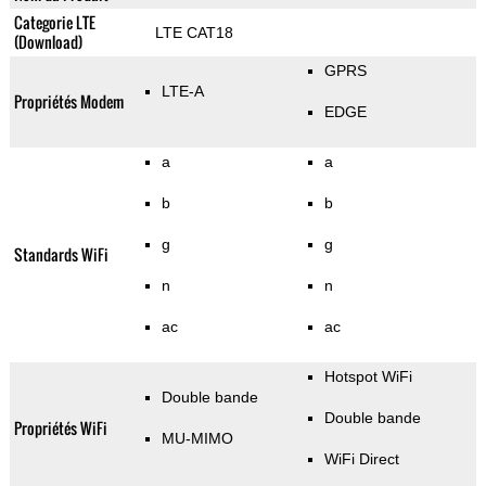
Categorie LTE
LTE CAT18
(Download)
GPRS
LTE-A
Propriétés Modem
EDGE
a
a
b
b
g
g
Standards WiFi
n
n
ac
ac
Hotspot WiFi
Double bande
Double bande
Propriétés WiFi
MU-MIMO
WiFi Direct