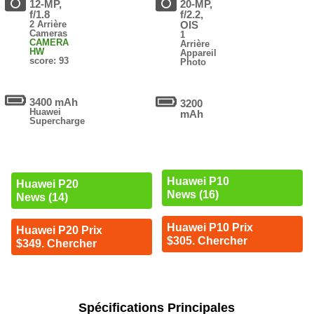
12-MP,
20-MP,
f/1.8
f/2.2,
2 Arrière
OIS
Cameras
1
CAMERA
Arrière
HW
Appareil
score: 93
Photo
3400 mAh
3200
Huawei
mAh
Supercharge
Huawei P10
Huawei P20
News (16)
News (14)
Huawei P10 Prix
Huawei P20 Prix
$305. Chercher
$349. Chercher
Spécifications Principales