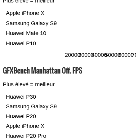
Plus élevé = meilleur
Apple iPhone X
Samsung Galaxy S9
Huawei Mate 10
Huawei P10
20000
30000
40000
50000
60000
70
GFXBench Manhattan Off. FPS
Plus élevé = meilleur
Huawei P30
Samsung Galaxy S9
Huawei P20
Apple iPhone X
Huawei P20 Pro