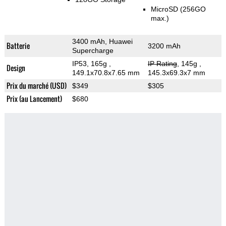
MicroSD (256GO
max.)
3400 mAh, Huawei
Batterie
3200 mAh
Supercharge
IP53, 165g
,
IP Rating
, 145g
,
Design
149.1x70.8x7.65 mm
145.3x69.3x7 mm
Prix du marché (USD)
$349
$305
Prix (au Lancement)
$680