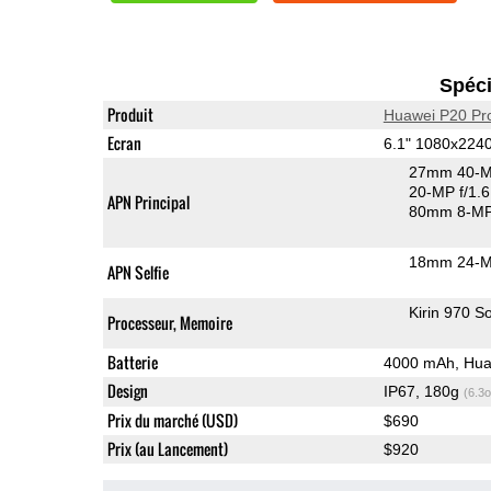
Spéci
Produit
Huawei P20 Pr
Ecran
6.1" 1080x224
27mm 40-M
20-MP f/1.
APN Principal
80mm 8-MP 
18mm 24-M
APN Selfie
Kirin 970 S
Processeur, Memoire
Batterie
4000 mAh, Hua
Design
IP67, 180g
(6.3o
Prix du marché (USD)
$690
Prix (au Lancement)
$920