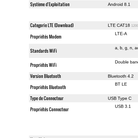
Système d'Exploitation
Android 8.1
Categorie LTE (Download)
LTE CAT18
120
LTE-A
Propriétés Modem
a
b
g
n
a
Standards WiFi
Double ban
Propriétés WiFi
Version Bluetooth
Bluetooth 4.2
BT LE
Propriétés Bluetooth
Type de Connecteur
USB Type C
USB 3.1
Propriétés Connecteur