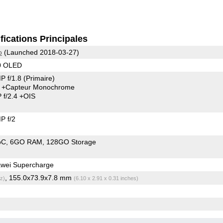
fications Principales
o
(Launched 2018-03-27)
0 OLED
P f/1.8
(Primaire)
6
+Capteur Monochrome
f/2.4 +OIS
P f/2
oC
6GO RAM
128GO Storage
wei Supercharge
, 155.0x73.9x7.8 mm
z)
(6.10 x 2.91 x 0.31 inches)