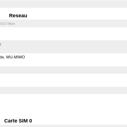
Reseau
0/211 Mbps
c
de
MU-MIMO
Carte SIM 0