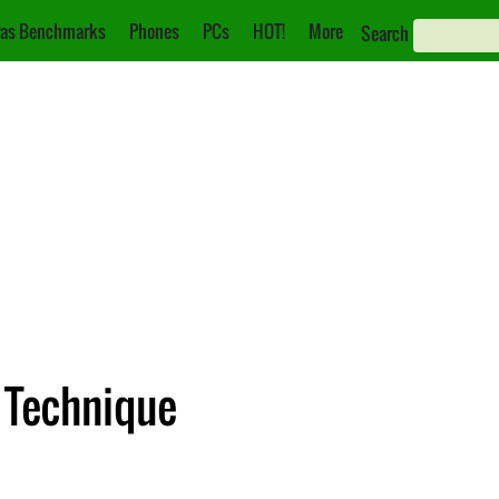
as Benchmarks
Phones
PCs
HOT!
More
Search
 Technique