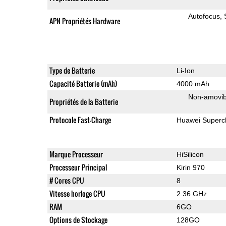
Autofocus
APN Propriétés Hardware
Type de Batterie
Li-Ion
Capacité Batterie (mAh)
4000 mAh
Non-amovib
Propriétés de la Batterie
Protocole Fast-Charge
Huawei Superc
Marque Processeur
HiSilicon
Processeur Principal
Kirin 970
# Cores CPU
8
Vitesse horloge CPU
2.36 GHz
RAM
6GO
Options de Stockage
128GO