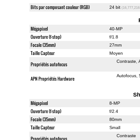
Bits par composant couleur (RGB)
24 bit
(16,777,216
Mégapixel
40-MP
Ouverture (f-stop)
f/1.8
Focale (35mm)
27mm
Taille Capteur
Moyen
Contraste
Propriétés autofocus
Autofocus
APN Propriétés Hardware
Sh
Mégapixel
8-MP
Ouverture (f-stop)
f/2.4
Focale (35mm)
80mm
Taille Capteur
Small
Contraste
Propriétés autofocus