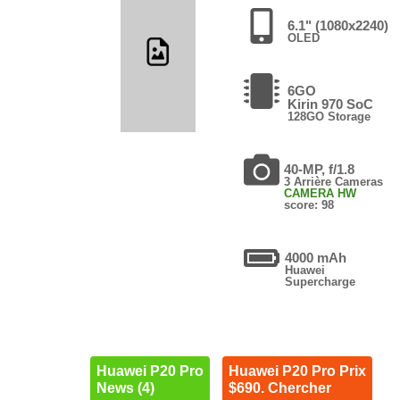
6.1" (1080x2240)
OLED
6GO
Kirin 970 SoC
128GO Storage
40-MP, f/1.8
3 Arrière Cameras
CAMERA HW
score: 98
4000 mAh
Huawei
Supercharge
Huawei P20 Pro
Huawei P20 Pro Prix
News (4)
$690. Chercher