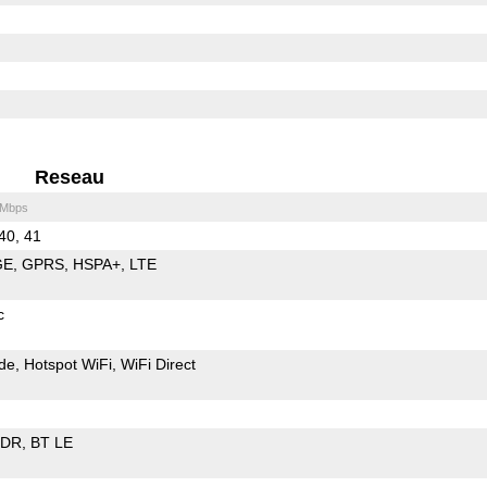
Reseau
 Mbps
 40, 41
GE
GPRS
HSPA+
LTE
c
de
Hotspot WiFi
WiFi Direct
EDR
BT LE