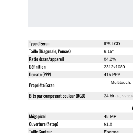
Type d'Ecran
IPS LCD
Taille (Diagonale, Pouces)
6.15"
Ratio écran/appareil
84.2%
Définition
2312x1080
Densité (PPP)
415 PPP
Multitouch
Propriété Ecran
Bits par composant couleur (RGB)
24 bit
(16,777,216
Mégapixel
48-MP
Ouverture (f-stop)
f/1.8
Taille Capteur
Enorme