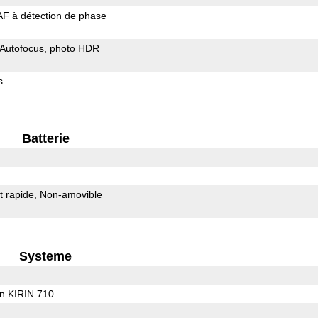
AF à détection de phase
Autofocus
photo HDR
s
Batterie
 rapide
Non-amovible
Systeme
on KIRIN 710