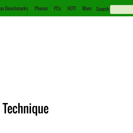
as Benchmarks
Phones
PCs
HOT!
More
Search
e Technique