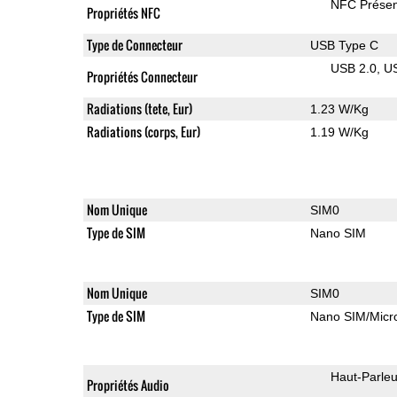
NFC Présen
Propriétés NFC
Type de Connecteur
USB Type C
USB 2.0
U
Propriétés Connecteur
Radiations (tete, Eur)
1.23 W/Kg
Radiations (corps, Eur)
1.19 W/Kg
Nom Unique
SIM0
Type de SIM
Nano SIM
Nom Unique
SIM0
Type de SIM
Nano SIM/Mic
Haut-Parleu
Propriétés Audio