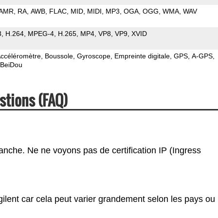
AMR
RA
AWB
FLAC
MID
MIDI
MP3
OGA
OGG
WMA
WAV
3
H.264
MPEG-4
H.265
MP4
VP8
VP9
XVID
ccéléromètre
Boussole
Gyroscope
Empreinte digitale
GPS
A-GPS
BeiDou
stions (FAQ)
tanche. Ne ne voyons pas de certification IP (Ingress
gilent car cela peut varier grandement selon les pays ou 