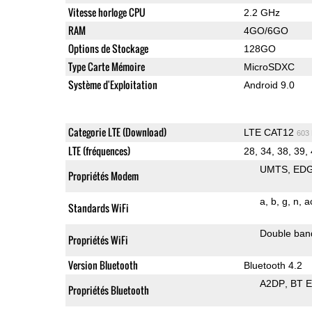
Vitesse horloge CPU
2.2 GHz
RAM
4GO/6GO
Options de Stockage
128GO
Type Carte Mémoire
MicroSDXC
Système d'Exploitation
Android 9.0
Categorie LTE (Download)
LTE CAT12
603
LTE (fréquences)
28, 34, 38, 39,
UMTS
ED
Propriétés Modem
a
b
g
n
a
Standards WiFi
Double ban
Propriétés WiFi
Version Bluetooth
Bluetooth 4.2
A2DP
BT 
Propriétés Bluetooth