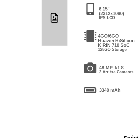
6.15"
(2312x1080)
IPS LCD
4GO/6GO
Huawei HiSilicon
KIRIN 710 SoC
128GO Storage
48-MP, f/1.8
2 Arrière Cameras
3340 mAh
Spéci