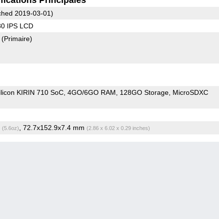
hed 2019-03-01)
80 IPS LCD
8
(Primaire)
ilicon KIRIN 710 SoC
4GO/6GO RAM
128GO Storage
MicroSDXC
g
, 72.7x152.9x7.4 mm
(5.6oz)
(2.86 x 6.02 x 0.29 inches)