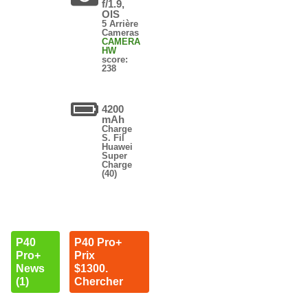
f/1.9,
OIS
5 Arrière
Cameras
CAMERA
HW
score:
238
4200
mAh
Charge
S. Fil
Huawei
Super
Charge
(40)
P40
P40 Pro+
Pro+
Prix
News
$1300.
(1)
Chercher