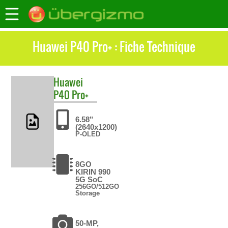
Huawei P40 Pro+ : Fiche Technique
Huawei
P40 Pro+
6.58"
(2640x1200)
P-OLED
8GO
KIRIN 990
5G SoC
256GO/512GO
Storage
50-MP,