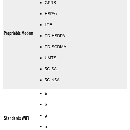
GPRS
HSPA+
LTE
Propriétés Modem
TD-HSDPA
TD-SCDMA
UMTS
5G SA
5G NSA
a
b
g
Standards WiFi
n