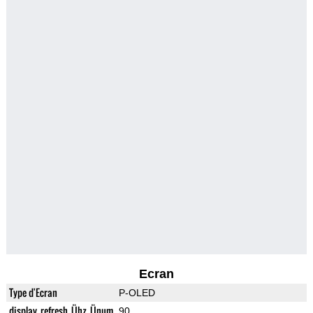
Ecran
Type d'Ecran
P-OLED
display_refresh_Ühz_Ünum
90