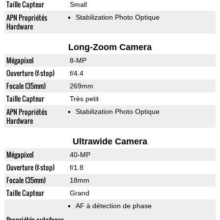
Taille Capteur
Small
APN Propriétés
Stabilization Photo Optique
Hardware
Long-Zoom Camera
Mégapixel
8-MP
Ouverture (f-stop)
f/4.4
Focale (35mm)
269mm
Taille Capteur
Très petit
APN Propriétés
Stabilization Photo Optique
Hardware
Ultrawide Camera
Mégapixel
40-MP
Ouverture (f-stop)
f/1.8
Focale (35mm)
18mm
Taille Capteur
Grand
AF à détection de phase
Propriétés autofocus