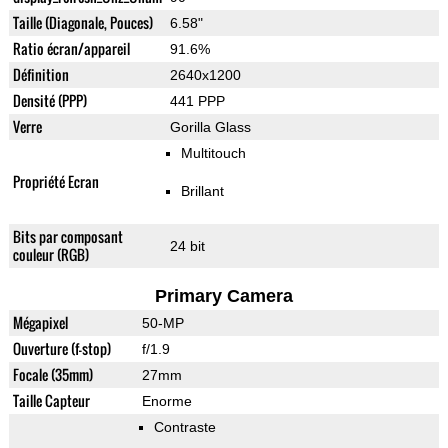
Taille (Diagonale, Pouces)
6.58"
Ratio écran/appareil
91.6%
Définition
2640x1200
Densité (PPP)
441 PPP
Verre
Gorilla Glass
Multitouch
Propriété Ecran
Brillant
Bits par composant
24 bit
couleur (RGB)
Primary Camera
Mégapixel
50-MP
Ouverture (f-stop)
f/1.9
Focale (35mm)
27mm
Taille Capteur
Enorme
Contraste