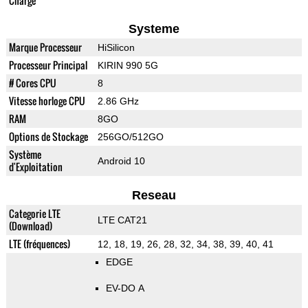
Charge
Systeme
Marque Processeur
HiSilicon
Processeur Principal
KIRIN 990 5G
# Cores CPU
8
Vitesse horloge CPU
2.86 GHz
RAM
8GO
Options de Stockage
256GO/512GO
Système
Android 10
d'Exploitation
Reseau
Categorie LTE
LTE CAT21
(Download)
LTE (fréquences)
12, 18, 19, 26, 28, 32, 34, 38, 39, 40, 41
EDGE
EV-DO A