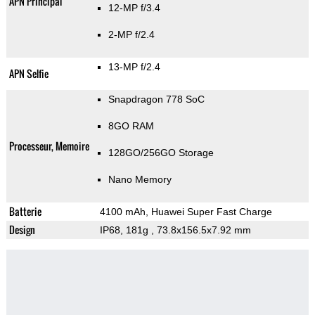
APN Principal
12-MP f/3.4
2-MP f/2.4
13-MP f/2.4
APN Selfie
Snapdragon 778 SoC
8GO RAM
Processeur, Memoire
128GO/256GO Storage
Nano Memory
Batterie
4100 mAh, Huawei Super Fast Charge
Design
IP68, 181g
, 73.8x156.5x7.92 mm