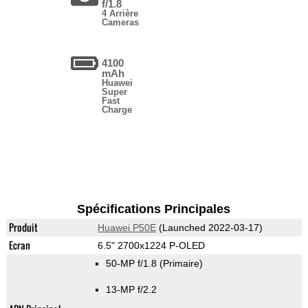
f/1.8
4 Arrière
Cameras
4100
mAh
Huawei
Super
Fast
Charge
Spécifications Principales
Produit
Huawei P50E
(Launched 2022-03-17)
Ecran
6.5" 2700x1224 P-OLED
50-MP f/1.8
(Primaire)
13-MP f/2.2