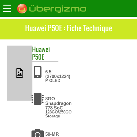
Huawei P50E : Fiche Technique
Huawei
P50E
6.5"
(2700x1224)
P-OLED
8GO
Snapdragon
778 SoC
128GO/256GO
Storage
50-MP,