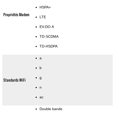
HSPA+
Propriétés Modem
LTE
EV-DO A
TD-SCDMA
TD-HSDPA
a
b
g
Standards WiFi
n
ac
Double bande