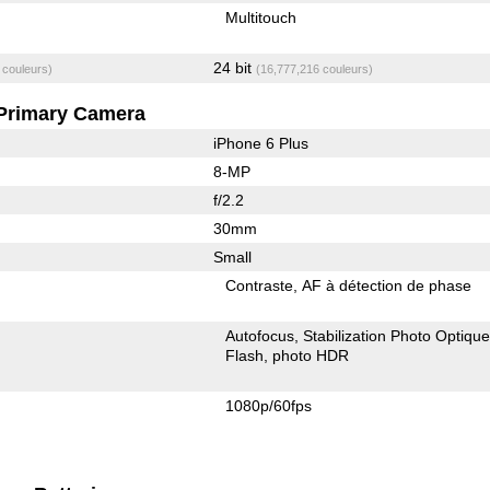
Multitouch
24 bit
 couleurs)
(16,777,216 couleurs)
Primary Camera
iPhone 6 Plus
8-MP
f/2.2
30mm
Small
Contraste
AF à détection de phase
Autofocus
Stabilization Photo Optiqu
Flash
photo HDR
1080p/60fps