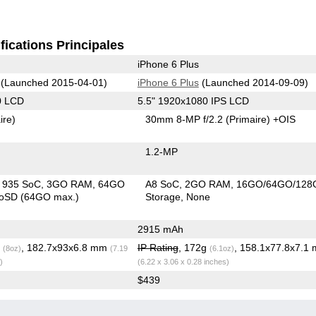
fications Principales
iPhone 6 Plus
(Launched 2015-04-01)
iPhone 6 Plus
(Launched 2014-09-09)
0 LCD
5.5" 1920x1080 IPS LCD
ire)
30mm 8-MP f/2.2
(Primaire)
+OIS
1.2-MP
in 935 SoC
3GO RAM
64GO
A8 SoC
2GO RAM
16GO/64GO/128
roSD (64GO max.)
Storage
None
2915 mAh
g
, 182.7x93x6.8 mm
IP Rating
, 172g
, 158.1x77.8x7.1
(8oz)
(7.19
(6.1oz)
)
(6.22 x 3.06 x 0.28 inches)
$439