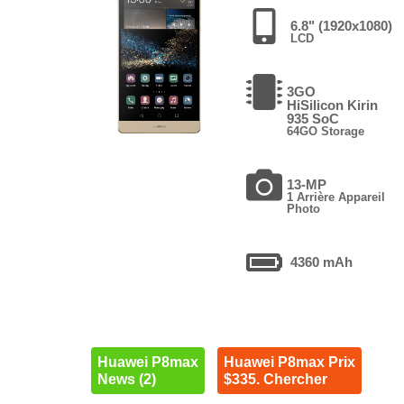
6.8" (1920x1080)
LCD
3GO
HiSilicon Kirin
935 SoC
64GO Storage
13-MP
1 Arrière Appareil
Photo
4360 mAh
Huawei P8max
Huawei P8max Prix
News (2)
$335. Chercher