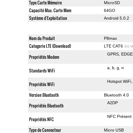
Type Carte Mémoire
MicroSD
Capacité Max. Carte Mem
64GO
Système d'Exploitation
Android 5.0.2
Nom du Produit
P8max
Categorie LTE (Download)
LTE CAT6
301 M
GPRS
EDGE
Propriétés Modem
a
b
g
n
Standards WiFi
Hotspot WiFi
Propriétés WiFi
Version Bluetooth
Bluetooth 4.0
A2DP
Propriétés Bluetooth
NFC Présent
Propriétés NFC
Type de Connecteur
Micro USB