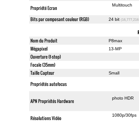
Multitouch
Propriété Ecran
Bits par composant couleur (RGB)
24 bit
(16,777,216
Nom du Produit
P8max
Mégapixel
13-MP
Ouverture (f-stop)
Focale (35mm)
Taille Capteur
Small
Propriétés autofocus
photo HDR
APN Propriétés Hardware
1080p/30fps
Résolutions Vidéo