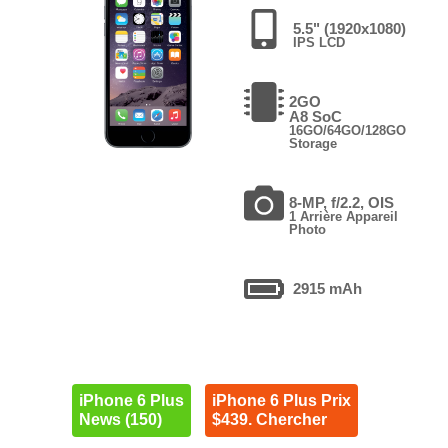
5.5" (1920x1080)
IPS LCD
2GO
A8 SoC
16GO/64GO/128GO
Storage
8-MP, f/2.2, OIS
1 Arrière Appareil
Photo
2915 mAh
iPhone 6 Plus
iPhone 6 Plus Prix
News (150)
$439. Chercher