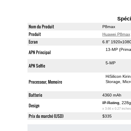
Spéci
Nom du Produit
P8max
Produit
Huawei P8max
Ecran
6.8" 1920x108
13-MP
(Prima
APN Principal
5-MP
APN Selfie
HiSilicon Kir
Processeur, Memoire
Storage
Mic
Batterie
4360 mAh
IP Rating
, 228
Design
x 3.66 x 0.27 inches
Prix du marché (USD)
$335