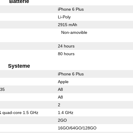
Batterie
iPhone 6 Plus
Li-Poly
2915 mAh
Non-amovible
24 hours
80 hours
Systeme
iPhone 6 Plus
Apple
935
A8
A8
2
& quad-core 1.5 GHz
1.4 GHz
2GO
16GO/64GO/128GO