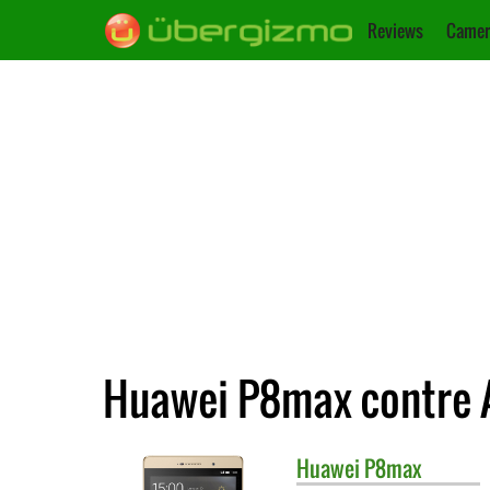
Reviews
Camer
Huawei P8max contre A
Huawei
P8max