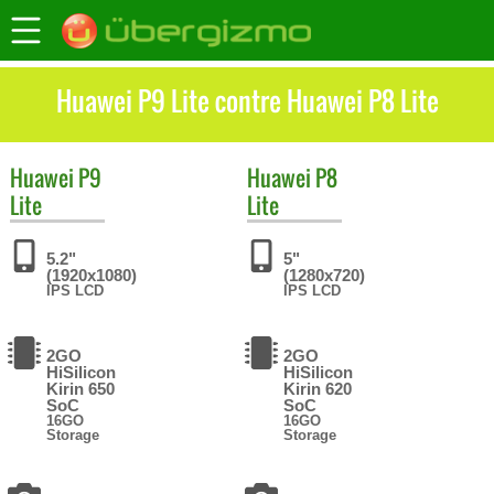
Huawei P9 Lite contre Huawei P8 Lite
Huawei
P9
Huawei
P8
Lite
Lite
5.2"
5"
(1920x1080)
(1280x720)
IPS LCD
IPS LCD
2GO
2GO
HiSilicon
HiSilicon
Kirin 650
Kirin 620
SoC
SoC
16GO
16GO
Storage
Storage