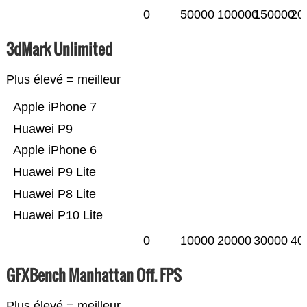
0
50000
100000
150000
20
3dMark Unlimited
Plus élevé = meilleur
Apple iPhone 7
Huawei P9
Apple iPhone 6
Huawei P9 Lite
Huawei P8 Lite
Huawei P10 Lite
0
10000
20000
30000
40
GFXBench Manhattan Off. FPS
Plus élevé = meilleur