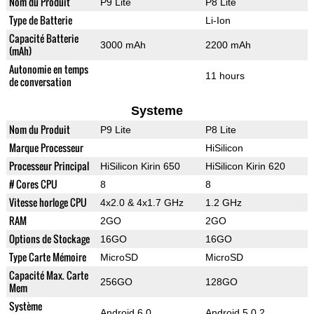
Nom du Produit
P9 Lite
P8 Lite
Type de Batterie
Li-Ion
Capacité Batterie
3000 mAh
2200 mAh
(mAh)
Autonomie en temps
11 hours
de conversation
Systeme
Nom du Produit
P9 Lite
P8 Lite
Marque Processeur
HiSilicon
Processeur Principal
HiSilicon Kirin 650
HiSilicon Kirin 620
# Cores CPU
8
8
Vitesse horloge CPU
4x2.0 & 4x1.7 GHz
1.2 GHz
RAM
2GO
2GO
Options de Stockage
16GO
16GO
Type Carte Mémoire
MicroSD
MicroSD
Capacité Max. Carte
256GO
128GO
Mem
Système
Android 6.0
Android 5.0.2