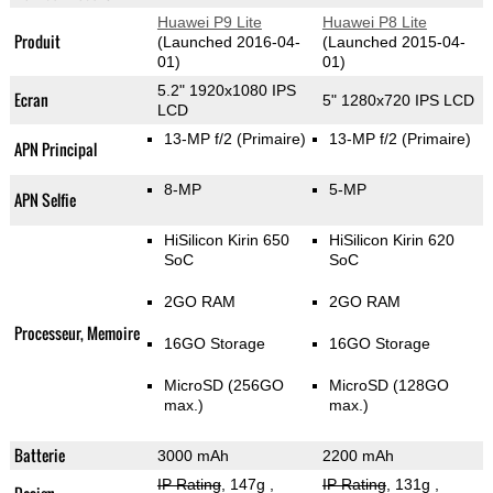
Huawei P9 Lite
Huawei P8 Lite
Produit
(Launched 2016-04-
(Launched 2015-04-
01)
01)
5.2" 1920x1080 IPS
Ecran
5" 1280x720 IPS LCD
LCD
13-MP f/2
(Primaire)
13-MP f/2
(Primaire)
APN Principal
8-MP
5-MP
APN Selfie
HiSilicon Kirin 650
HiSilicon Kirin 620
SoC
SoC
2GO RAM
2GO RAM
Processeur, Memoire
16GO Storage
16GO Storage
MicroSD (256GO
MicroSD (128GO
max.)
max.)
Batterie
3000 mAh
2200 mAh
IP Rating
, 147g
,
IP Rating
, 131g
,