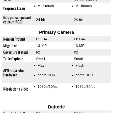
Multitouch
Multitouch
Propriété Ecran
Bits par composant
24 bit
24 bit
couleur (RGB)
Primary Camera
Nom du Produit
P9 Lite
P8 Lite
Mégapixel
13-MP
13-MP
Ouverture (f-stop)
f/2
f/2
Taille Capteur
Small
Small
Flash
Flash
APN Propriétés
Hardware
photo HDR
photo HDR
1080p/30fps
1080p/30fps
Résolutions Vidéo
Batterie