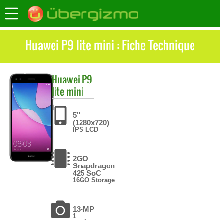
Huawei P9 lite mini : Fiche Technique
Huawei
P9
lite mini
5"
(1280x720)
IPS LCD
2GO
Snapdragon
425 SoC
16GO Storage
13-MP
1