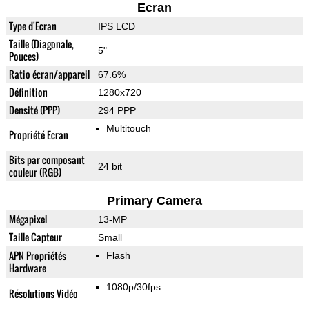
Ecran
Type d'Ecran
IPS LCD
Taille (Diagonale,
5"
Pouces)
Ratio écran/appareil
67.6%
Définition
1280x720
Densité (PPP)
294 PPP
Multitouch
Propriété Ecran
Bits par composant
24 bit
couleur (RGB)
Primary Camera
Mégapixel
13-MP
Taille Capteur
Small
APN Propriétés
Flash
Hardware
1080p/30fps
Résolutions Vidéo