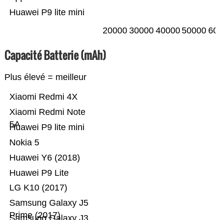
Huawei P9 lite mini
20000
30000
40000
50000
60
Capacité Batterie (mAh)
Plus élevé = meilleur
Xiaomi Redmi 4X
Xiaomi Redmi Note
5A
Huawei P9 lite mini
Nokia 5
Huawei Y6 (2018)
Huawei P9 Lite
LG K10 (2017)
Samsung Galaxy J5
Prime (2017)
Samsung Galaxy J3