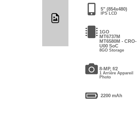
5" (854x480)
IPS LCD
1GO
MT6737М
MT6580M - CRO-
U00 SoC
8GO Storage
8-MP, f/2
1 Arrière Appareil
Photo
2200 mAh