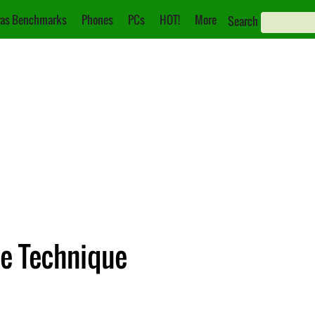
as Benchmarks
Phones
PCs
HOT!
More
Search
he Technique