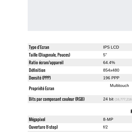
Type d'Ecran
IPS LCD
Taille (Diagonale, Pouces)
5"
Ratio écran/appareil
64.4%
Définition
854x480
Densité (PPP)
196 PPP
Multitouch
Propriété Ecran
Bits par composant couleur (RGB)
24 bit
(16,777,216
Mégapixel
8-MP
Ouverture (f-stop)
f/2