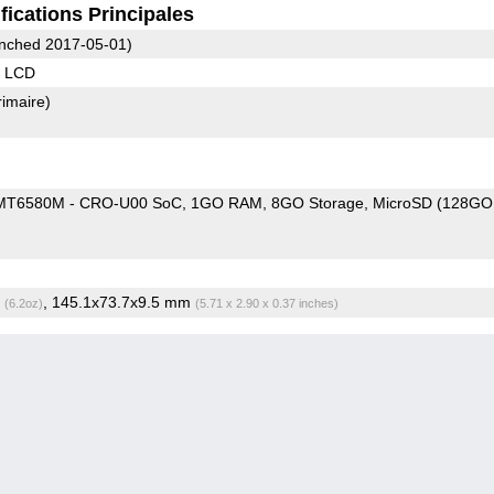
fications Principales
nched 2017-05-01)
S LCD
rimaire)
T6580M - CRO-U00 SoC
1GO RAM
8GO Storage
MicroSD (128GO
g
, 145.1x73.7x9.5 mm
(6.2oz)
(5.71 x 2.90 x 0.37 inches)