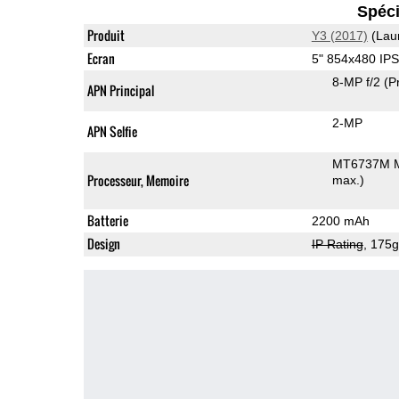
Spéci
Produit
Y3 (2017)
(Lau
Ecran
5" 854x480 IP
8-MP f/2
(P
APN Principal
2-MP
APN Selfie
MT6737М M
Processeur, Memoire
max.)
Batterie
2200 mAh
Design
IP Rating
, 175