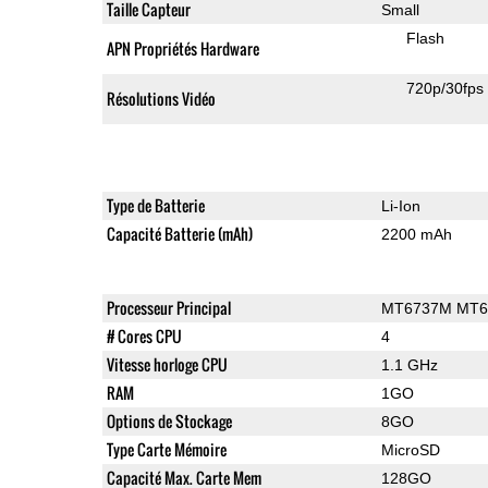
Taille Capteur
Small
Flash
APN Propriétés Hardware
720p/30fps
Résolutions Vidéo
Type de Batterie
Li-Ion
Capacité Batterie (mAh)
2200 mAh
Processeur Principal
MT6737М MT6
# Cores CPU
4
Vitesse horloge CPU
1.1 GHz
RAM
1GO
Options de Stockage
8GO
Type Carte Mémoire
MicroSD
Capacité Max. Carte Mem
128GO