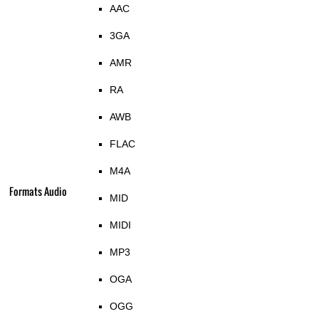
AAC
3GA
AMR
RA
AWB
FLAC
M4A
Formats Audio
MID
MIDI
MP3
OGA
OGG