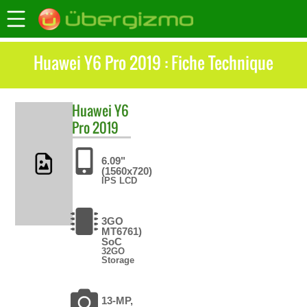
Huawei Y6 Pro 2019 : Fiche Technique
Huawei
Y6
Pro 2019
6.09"
(1560x720)
IPS LCD
3GO
MT6761)
SoC
32GO
Storage
13-MP,