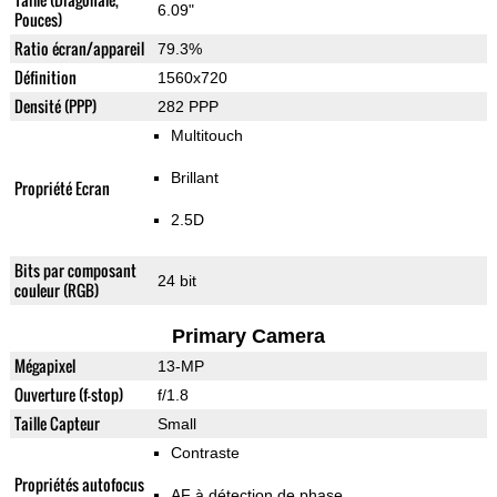
6.09"
Pouces)
Ratio écran/appareil
79.3%
Définition
1560x720
Densité (PPP)
282 PPP
Multitouch
Brillant
Propriété Ecran
2.5D
Bits par composant
24 bit
couleur (RGB)
Primary Camera
Mégapixel
13-MP
Ouverture (f-stop)
f/1.8
Taille Capteur
Small
Contraste
Propriétés autofocus
AF à détection de phase