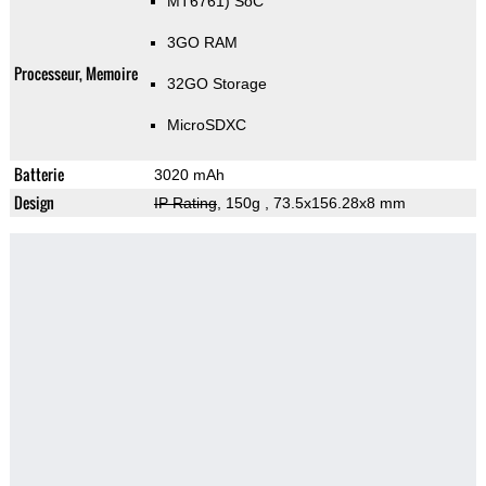
MT6761) SoC
3GO RAM
Processeur, Memoire
32GO Storage
MicroSDXC
Batterie
3020 mAh
Design
IP Rating
, 150g
, 73.5x156.28x8 mm