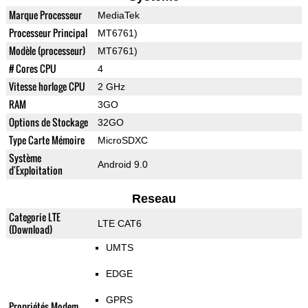
Marque Processeur
MediaTek
Processeur Principal
MT6761)
Modèle (processeur)
MT6761)
# Cores CPU
4
Vitesse horloge CPU
2 GHz
RAM
3GO
Options de Stockage
32GO
Type Carte Mémoire
MicroSDXC
Système
Android 9.0
d'Exploitation
Reseau
Categorie LTE
LTE CAT6
(Download)
UMTS
EDGE
GPRS
Propriétés Modem