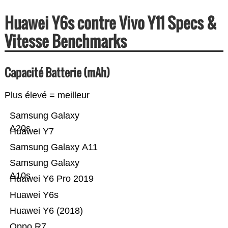
Huawei Y6s contre Vivo Y11 Specs &
Vitesse Benchmarks
Capacité Batterie (mAh)
Plus élevé = meilleur
Samsung Galaxy
A20s
Huawei Y7
Samsung Galaxy A11
Samsung Galaxy
A10s
Huawei Y6 Pro 2019
Huawei Y6s
Huawei Y6 (2018)
Oppo R7