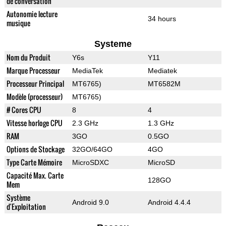
de conversation
Autonomie lecture
34 hours
musique
Systeme
Nom du Produit
Y6s
Y11
Marque Processeur
MediaTek
Mediatek
Processeur Principal
MT6765)
MT6582М
Modèle (processeur)
MT6765)
# Cores CPU
8
4
Vitesse horloge CPU
2.3 GHz
1.3 GHz
RAM
3GO
0.5GO
Options de Stockage
32GO/64GO
4GO
Type Carte Mémoire
MicroSDXC
MicroSD
Capacité Max. Carte
128GO
Mem
Système
Android 9.0
Android 4.4.4
d'Exploitation