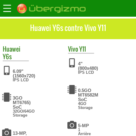
Huawei Y6s contre Vivo Y11
Huawei
Vivo
Y11
Y6s
4"
(800x480)
6.09"
IPS LCD
(1560x720)
IPS LCD
0.5GO
MT6582М
3GO
SoC
MT6765)
4GO
SoC
Storage
32GO/64GO
Storage
5-MP
1
13-MP,
Arrière