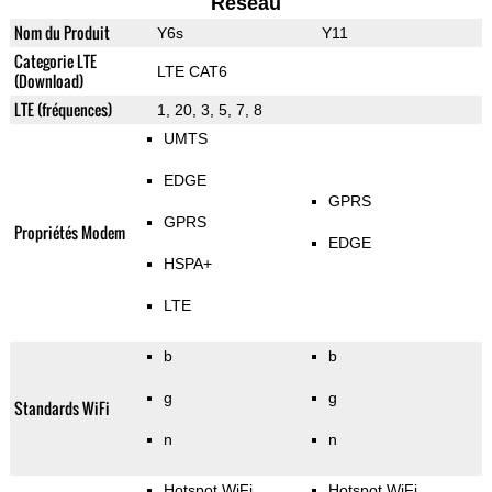
Reseau
Nom du Produit
Y6s
Y11
Categorie LTE
LTE CAT6
(Download)
LTE (fréquences)
1, 20, 3, 5, 7, 8
UMTS
EDGE
GPRS
GPRS
Propriétés Modem
EDGE
HSPA+
LTE
b
b
g
g
Standards WiFi
n
n
Hotspot WiFi
Hotspot WiFi