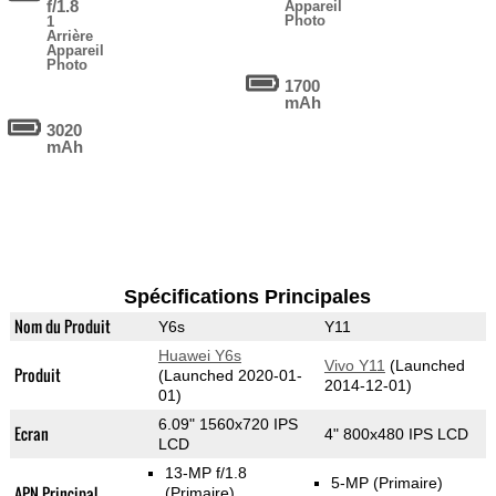
f/1.8
Appareil
Photo
1
Arrière
Appareil
Photo
1700
mAh
3020
mAh
Spécifications Principales
Nom du Produit
Y6s
Y11
Huawei Y6s
Vivo Y11
(Launched
Produit
(Launched 2020-01-
2014-12-01)
01)
6.09" 1560x720 IPS
Ecran
4" 800x480 IPS LCD
LCD
13-MP f/1.8
5-MP
(Primaire)
APN Principal
(Primaire)