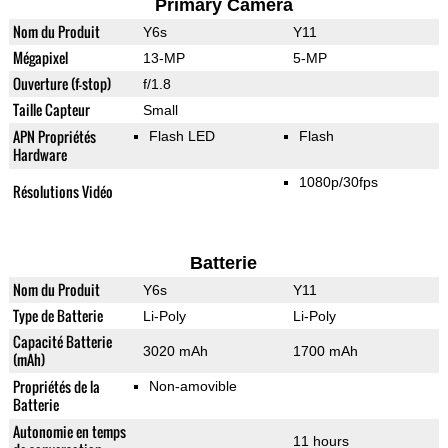
Primary Camera
Nom du Produit
Y6s
Y11
Mégapixel
13-MP
5-MP
Ouverture (f-stop)
f/1.8
Taille Capteur
Small
APN Propriétés
Flash LED
Flash
Hardware
1080p/30fps
Résolutions Vidéo
Batterie
Nom du Produit
Y6s
Y11
Type de Batterie
Li-Poly
Li-Poly
Capacité Batterie
3020 mAh
1700 mAh
(mAh)
Propriétés de la
Non-amovible
Batterie
Autonomie en temps
11 hours