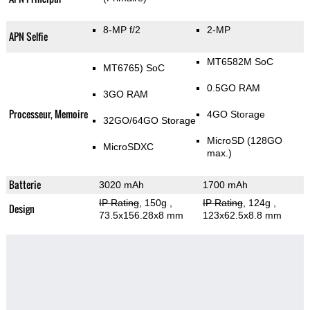
8-MP f/2
2-MP
APN Selfie
MT6582М SoC
MT6765) SoC
0.5GO RAM
3GO RAM
Processeur, Memoire
4GO Storage
32GO/64GO Storage
MicroSD (128GO
MicroSDXC
max.)
Batterie
3020 mAh
1700 mAh
IP Rating
, 150g
,
IP Rating
, 124g
,
Design
73.5x156.28x8 mm
123x62.5x8.8 mm