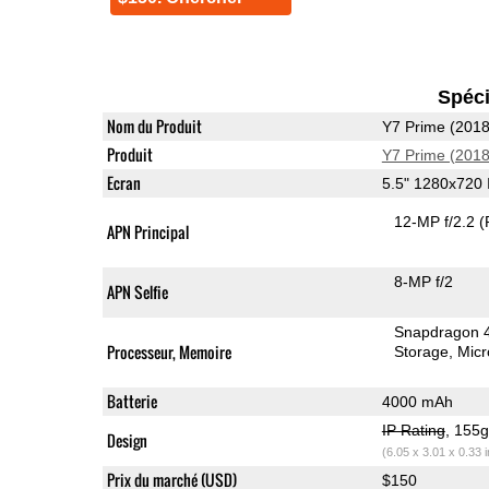
Spéci
Nom du Produit
Y7 Prime (2018
Produit
Y7 Prime (2018
Ecran
5.5" 1280x720
12-MP f/2.2
(
APN Principal
8-MP f/2
APN Selfie
Snapdragon 
Processeur, Memoire
Storage
Mic
Batterie
4000 mAh
IP Rating
, 155
Design
(6.05 x 3.01 x 0.33 
Prix du marché (USD)
$150