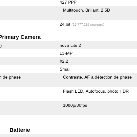
427 PPP
Multitouch
Brillant
2.5D
24 bit
(16,777,216 couleurs)
Primary Camera
)
nova Lite 2
13-MP
f/2.2
Small
on de phase
Contraste
AF à détection de phase
Flash LED
Autofocus
photo HDR
1080p/30fps
Batterie