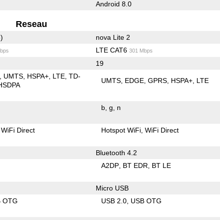
Android 8.0
Reseau
)
nova Lite 2
LTE CAT6
bps
301 Mbps
19
UMTS
HSPA+
LTE
TD-
UMTS
EDGE
GPRS
HSPA+
LTE
HSDPA
b
g
n
WiFi Direct
Hotspot WiFi
WiFi Direct
Bluetooth 4.2
A2DP
BT EDR
BT LE
Micro USB
B OTG
USB 2.0
USB OTG