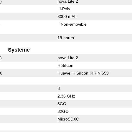
)
nova Lite 2
Li-Poly
3000 mAh
e
Non-amovible
19 hours
Systeme
)
nova Lite 2
HiSilicon
30
Huawei HiSilicon KIRIN 659
8
2.36 GHz
3GO
32GO
MicroSDXC