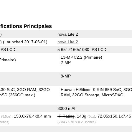
fications Principales
)
nova Lite 2
)
(Launched 2017-06-01)
nova Lite 2
 IPS LCD
5.65" 2160x1080 IPS LCD
13-MP f/2.2
(Primaire)
Primaire)
2-MP
8-MP
430 SoC
3GO RAM
32GO
Huawei HiSilicon KIRIN 659 SoC
3G
roSD (256GO max.)
RAM
32GO Storage
MicroSDXC
3000 mAh
g
, 153.6x76.4x8.4 mm
IP Rating
, 143g
, 72.05x150.1x7.4
(5.5oz)
(5oz)
inches)
(2.84 x 5.91 x 0.29 inches)