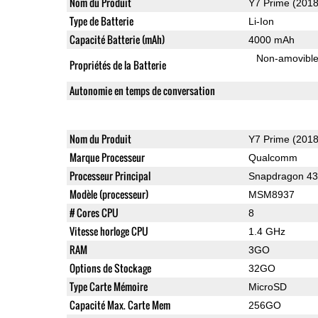
Nom du Produit
Y7 Prime (2018
Type de Batterie
Li-Ion
Capacité Batterie (mAh)
4000 mAh
Non-amovibl
Propriétés de la Batterie
Autonomie en temps de conversation
Nom du Produit
Y7 Prime (2018
Marque Processeur
Qualcomm
Processeur Principal
Snapdragon 4
Modèle (processeur)
MSM8937
# Cores CPU
8
Vitesse horloge CPU
1.4 GHz
RAM
3GO
Options de Stockage
32GO
Type Carte Mémoire
MicroSD
Capacité Max. Carte Mem
256GO