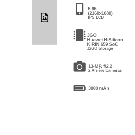
5.65"
(2160x1080)
IPS LCD
3GO
Huawei HiSilicon
KIRIN 659 SoC
32GO Storage
13-MP, f/2.2
2 Arrière Cameras
3000 mAh