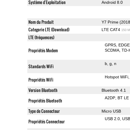
Système d'Exploitation
Android 8.0
Nom du Produit
Y7 Prime (2018
Categorie LTE (Download)
LTE CAT4
150 M
LTE (fréquences)
GPRS
EDGE
Propriétés Modem
SCDMA
TD-
b
g
n
Standards WiFi
Hotspot WiFi
Propriétés WiFi
Version Bluetooth
Bluetooth 4.1
A2DP
BT LE
Propriétés Bluetooth
Type de Connecteur
Micro USB
USB 2.0
US
Propriétés Connecteur