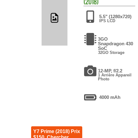
(2018)
5.5" (1280x720)
IPS LCD
3GO
Snapdragon 430
SoC
32GO Storage
12-MP, f/2.2
1 Arrière Appareil
Photo
4000 mAh
Y7 Prime (2018) Prix
$150. Chercher