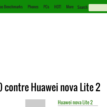
as Benchmarks
Phones
PCs
HOT!
More
Search
) contre Huawei nova Lite 2
Huawei
nova Lite 2