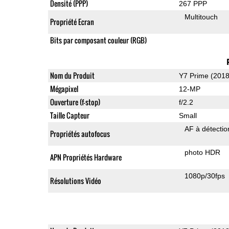
Densité (PPP)
267 PPP
Multitouch
Propriété Ecran
Bits par composant couleur (RGB)
Nom du Produit
Y7 Prime (2018
Mégapixel
12-MP
Ouverture (f-stop)
f/2.2
Taille Capteur
Small
AF à détecti
Propriétés autofocus
photo HDR
APN Propriétés Hardware
1080p/30fps
Résolutions Vidéo