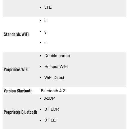
LTE
b
g
Standards WiFi
n
Double bande
Hotspot WiFi
Propriétés WiFi
WiFi Direct
Version Bluetooth
Bluetooth 4.2
A2DP
BT EDR
Propriétés Bluetooth
BT LE