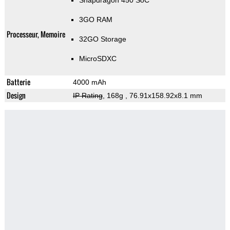
Snapdragon 450 SoC
3GO RAM
Processeur, Memoire
32GO Storage
MicroSDXC
Batterie
4000 mAh
Design
IP Rating
, 168g
, 76.91x158.92x8.1 mm