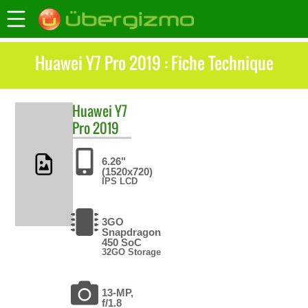
Huawei Y7 Pro 2019 : Fiche Technique
Huawei
Y7
Pro 2019
6.26"
(1520x720)
IPS LCD
3GO
Snapdragon
450 SoC
32GO Storage
13-MP,
f/1.8