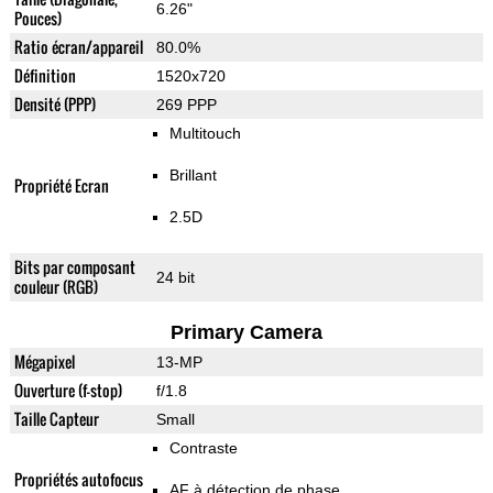
6.26"
Pouces)
Ratio écran/appareil
80.0%
Définition
1520x720
Densité (PPP)
269 PPP
Multitouch
Brillant
Propriété Ecran
2.5D
Bits par composant
24 bit
couleur (RGB)
Primary Camera
Mégapixel
13-MP
Ouverture (f-stop)
f/1.8
Taille Capteur
Small
Contraste
Propriétés autofocus
AF à détection de phase