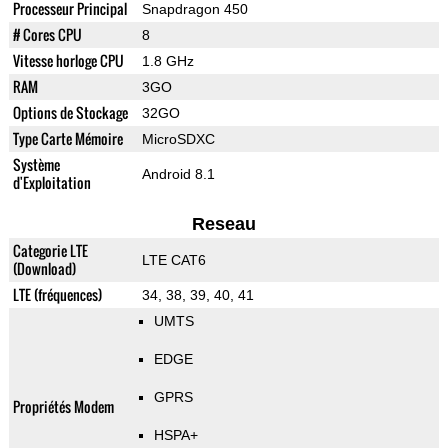
Processeur Principal
Snapdragon 450
# Cores CPU
8
Vitesse horloge CPU
1.8 GHz
RAM
3GO
Options de Stockage
32GO
Type Carte Mémoire
MicroSDXC
Système
Android 8.1
d'Exploitation
Reseau
Categorie LTE
LTE CAT6
(Download)
LTE (fréquences)
34, 38, 39, 40, 41
UMTS
EDGE
GPRS
Propriétés Modem
HSPA+