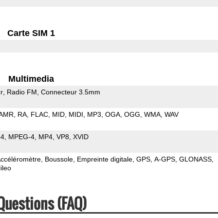
Carte SIM 1
Multimedia
r
Radio FM
Connecteur 3.5mm
AMR
RA
FLAC
MID
MIDI
MP3
OGA
OGG
WMA
WAV
64
MPEG-4
MP4
VP8
XVID
ccéléromètre
Boussole
Empreinte digitale
GPS
A-GPS
GLONASS
ileo
Questions (FAQ)