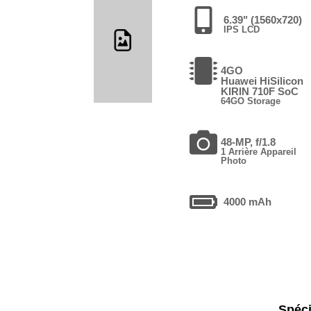
6.39" (1560x720)
IPS LCD
4GO
Huawei HiSilicon
KIRIN 710F SoC
64GO Storage
48-MP, f/1.8
1 Arrière Appareil
Photo
4000 mAh
Spéci