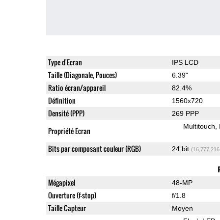
Type d'Ecran
IPS LCD
Taille (Diagonale, Pouces)
6.39"
Ratio écran/appareil
82.4%
Définition
1560x720
Densité (PPP)
269 PPP
Multitouch
Propriété Ecran
Bits par composant couleur (RGB)
24 bit
(16,777,216
Mégapixel
48-MP
Ouverture (f-stop)
f/1.8
Taille Capteur
Moyen