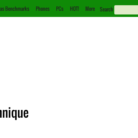
as Benchmarks
Phones
PCs
HOT!
More
Search
hnique