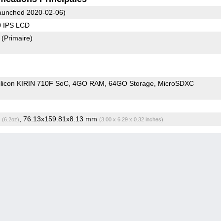
unched 2020-02-06)
0 IPS LCD
8
(Primaire)
ilicon KIRIN 710F SoC
4GO RAM
64GO Storage
MicroSDXC
g
, 76.13x159.81x8.13 mm
(6.2oz)
(3.00 x 6.29 x 0.32 inches)