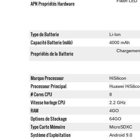
Flash LED
APN Propriétés Hardware
Type de Batterie
Li-Ion
Capacité Batterie (mAh)
4000 mAh
Chargement
Propriétés de la Batterie
Marque Processeur
HiSilicon
Processeur Principal
Huawei HiSilic
# Cores CPU
8
Vitesse horloge CPU
2.2 GHz
RAM
4GO
Options de Stockage
64GO
Type Carte Mémoire
MicroSDXC
Système d'Exploitation
Android 9.0