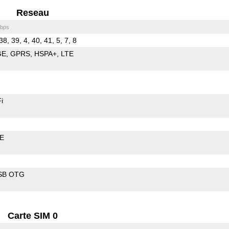
Reseau
bps
38, 39, 4, 40, 41, 5, 7, 8
GE
GPRS
HSPA+
LTE
i
LE
SB OTG
Carte SIM 0