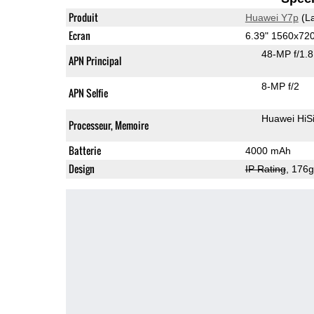
Produit
Huawei Y7p
(La
Ecran
6.39" 1560x72
48-MP f/1.
APN Principal
8-MP f/2
APN Selfie
Huawei HiS
Processeur, Memoire
Batterie
4000 mAh
Design
IP Rating
, 176