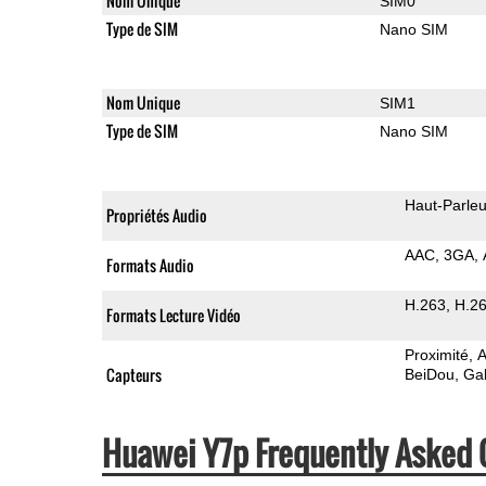
Nom Unique
SIM0
Type de SIM
Nano SIM
Nom Unique
SIM1
Type de SIM
Nano SIM
Haut-Parleu
Propriétés Audio
AAC
3GA
Formats Audio
H.263
H.2
Formats Lecture Vidéo
Proximité
A
Capteurs
BeiDou
Gal
Huawei Y7p Frequently Asked 