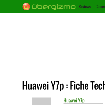
Reviews
Camer
Huawei Y7p : Fiche Tec
Huawei
Y7p