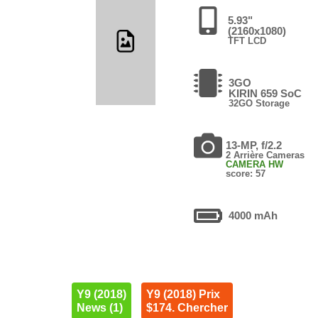
5.93"
(2160x1080)
TFT LCD
3GO
KIRIN 659 SoC
32GO Storage
13-MP, f/2.2
2 Arrière Cameras
CAMERA HW
score: 57
4000 mAh
Y9 (2018)
Y9 (2018) Prix
News (1)
$174. Chercher