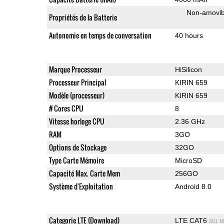
Non-amovib
Propriétés de la Batterie
Autonomie en temps de conversation
40 hours
Marque Processeur
HiSilicon
Processeur Principal
KIRIN 659
Modèle (processeur)
KIRIN 659
# Cores CPU
8
Vitesse horloge CPU
2.36 GHz
RAM
3GO
Options de Stockage
32GO
Type Carte Mémoire
MicroSD
Capacité Max. Carte Mem
256GO
Système d'Exploitation
Android 8.0
Categorie LTE (Download)
LTE CAT6
301 M