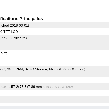
fications Principales
nched 2018-03-01)
80 TFT LCD
P f/2.2
(Primaire)
P f/2
SoC
3GO RAM
32GO Storage
MicroSD (256GO max.)
g
, 157.2x75.3x7.89 mm
(6oz)
(6.19 x 2.96 x 0.31 inches)