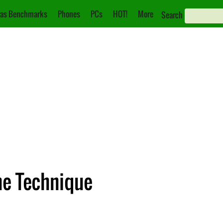
as Benchmarks
Phones
PCs
HOT!
More
Search
he Technique