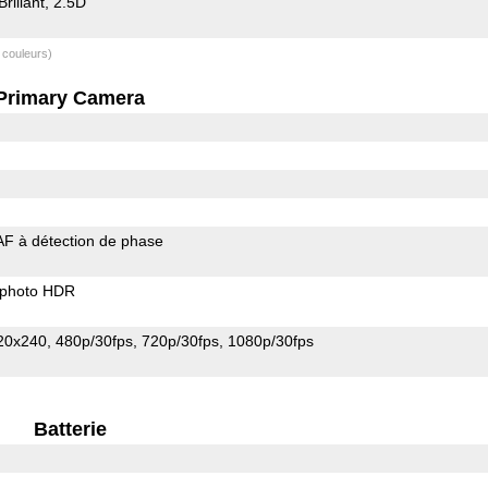
Brillant
2.5D
 couleurs)
Primary Camera
AF à détection de phase
photo HDR
20x240
480p/30fps
720p/30fps
1080p/30fps
Batterie