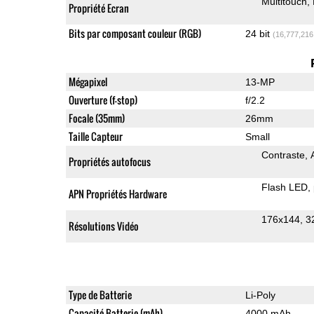
Multitouch
Propriété Ecran
Bits par composant couleur (RGB)
24 bit
(16,777,216
Mégapixel
13-MP
Ouverture (f-stop)
f/2.2
Focale (35mm)
26mm
Taille Capteur
Small
Contraste
Propriétés autofocus
Flash LED
APN Propriétés Hardware
176x144
3
Résolutions Vidéo
Type de Batterie
Li-Poly
Capacité Batterie (mAh)
4000 mAh