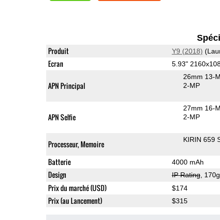
Spéci
Produit
Y9 (2018)
(Lau
Ecran
5.93" 2160x10
26mm 13-M
APN Principal
2-MP
27mm 16-M
APN Selfie
2-MP
KIRIN 659 
Processeur, Memoire
Batterie
4000 mAh
Design
IP Rating
, 170
Prix du marché (USD)
$174
Prix (au Lancement)
$315