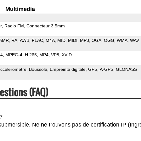
Multimedia
r
Radio FM
Connecteur 3.5mm
AMR
RA
AWB
FLAC
M4A
MID
MIDI
MP3
OGA
OGG
WMA
WAV
64
MPEG-4
H.265
MP4
VP8
XVID
ccéléromètre
Boussole
Empreinte digitale
GPS
A-GPS
GLONASS
estions (FAQ)
?
submersible. Ne ne trouvons pas de certification IP (Ingr