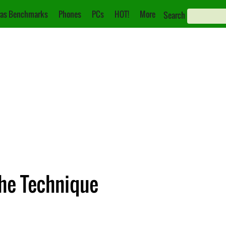
as Benchmarks
Phones
PCs
HOT!
More
Search
che Technique