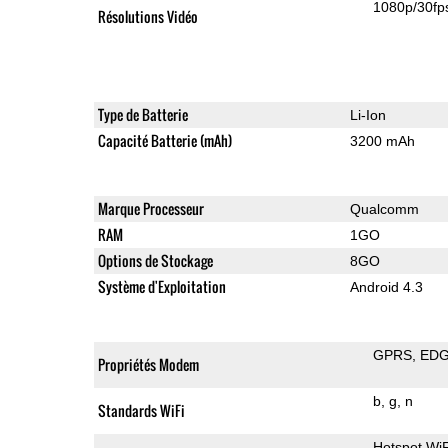
1080p/30fp
Résolutions Vidéo
Type de Batterie
Li-Ion
Capacité Batterie (mAh)
3200 mAh
Marque Processeur
Qualcomm
RAM
1GO
Options de Stockage
8GO
Système d'Exploitation
Android 4.3
GPRS
ED
Propriétés Modem
b
g
n
Standards WiFi
Hotspot WiF