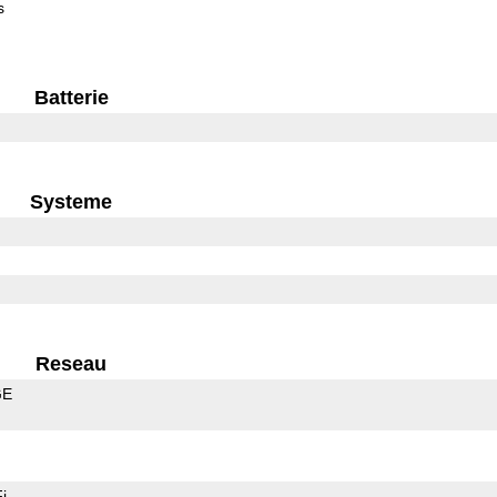
s
Batterie
Systeme
Reseau
GE
i