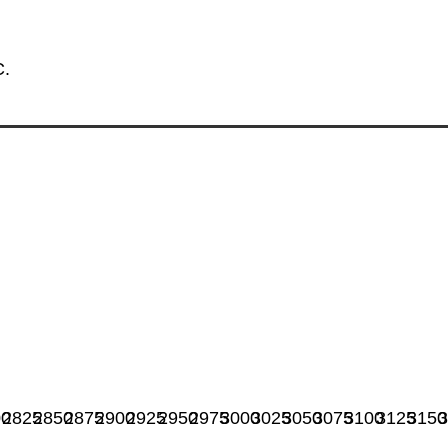
C.
00
2825
2850
2875
2900
2925
2950
2975
3000
3025
3050
3075
3100
3125
3150
3