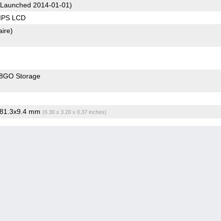
Launched 2014-01-01)
 IPS LCD
aire)
8GO Storage
x81.3x9.4 mm
(6.30 x 3.20 x 0.37 inches)