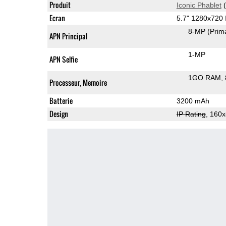
Produit
Iconic Phablet
(
Ecran
5.7" 1280x720
8-MP
(Prim
APN Principal
1-MP
APN Selfie
1GO RAM
Processeur, Memoire
Batterie
3200 mAh
Design
IP Rating
, 160