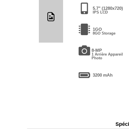
5.7" (1280x720)
IPS LCD
1GO
8GO Storage
8-MP
1 Arrière Appareil
Photo
3200 mAh
Spéci