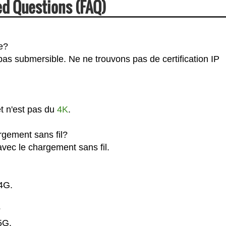
ed Questions (FAQ)
e?
 pas submersible. Ne ne trouvons pas de certification IP
et n'est pas du
4K
.
rgement sans fil?
avec le chargement sans fil.
 4G.
?
5G.